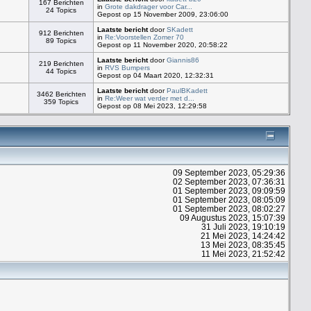
167 Berichten
in
Grote dakdrager voor Car...
24 Topics
Gepost op 15 November 2009, 23:06:00
Laatste bericht
door
SKadett
912 Berichten
in
Re:Voorstellen Zomer 70
89 Topics
Gepost op 11 November 2020, 20:58:22
Laatste bericht
door
Giannis86
219 Berichten
in
RVS Bumpers
44 Topics
Gepost op 04 Maart 2020, 12:32:31
Laatste bericht
door
PaulBKadett
3462 Berichten
in
Re:Weer wat verder met d...
359 Topics
Gepost op 08 Mei 2023, 12:29:58
09 September 2023, 05:29:36
02 September 2023, 07:36:31
01 September 2023, 09:09:59
01 September 2023, 08:05:09
01 September 2023, 08:02:27
09 Augustus 2023, 15:07:39
31 Juli 2023, 19:10:19
21 Mei 2023, 14:24:42
13 Mei 2023, 08:35:45
11 Mei 2023, 21:52:42