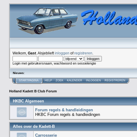
Welkom,
Gast
. Alsjeblieft
inloggen
of
registreren
.
Login met gebruikersnaam, wachtwoord en sessielengte
Nieuws
:
STARTPAGINA
HELP
ZOEK
KALENDER
INLOGGEN
REGISTREREN
Holland Kadett B Club Forum
HKBC Algemeen
Forum regels & handleidingen
HKBC Forum regels & handleidingen
Alles over de Kadett-B
Carrosserie