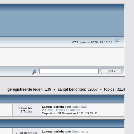
07 Augustus 2026, 18:10:51
geregistreerde leden: 139 • aantal berichten: 32867 • topics: 3114
Laatste bericht
door
kadett-b20
2 Berichten
in
Gmail, Hotmail en andere...
2 Topics
Gepost op 28 November 2011, 09:27:11
Laatste bericht
door
Jeroenvans
2010 Berichten