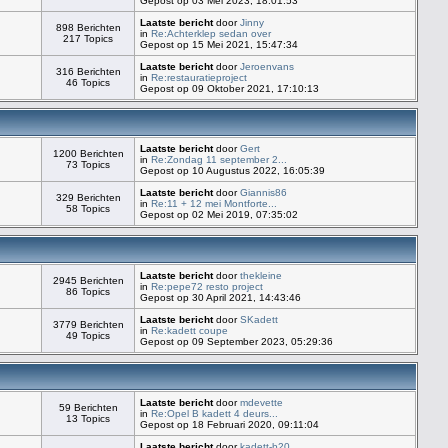
Gepost op 03 Mei 2023, 18:01:53
Laatste bericht
door
Jinny
898 Berichten
in
Re:Achterklep sedan over
217 Topics
Gepost op 15 Mei 2021, 15:47:34
Laatste bericht
door
Jeroenvans
316 Berichten
in
Re:restauratieproject
46 Topics
Gepost op 09 Oktober 2021, 17:10:13
Laatste bericht
door
Gert
1200 Berichten
in
Re:Zondag 11 september 2...
73 Topics
Gepost op 10 Augustus 2022, 16:05:39
Laatste bericht
door
Giannis86
329 Berichten
in
Re:11 + 12 mei Montforte...
58 Topics
Gepost op 02 Mei 2019, 07:35:02
Laatste bericht
door
thekleine
2945 Berichten
in
Re:pepe72 resto project
86 Topics
Gepost op 30 April 2021, 14:43:46
Laatste bericht
door
SKadett
3779 Berichten
in
Re:kadett coupe
49 Topics
Gepost op 09 September 2023, 05:29:36
Laatste bericht
door
mdevette
59 Berichten
in
Re:Opel B kadett 4 deurs...
13 Topics
Gepost op 18 Februari 2020, 09:11:04
Laatste bericht
door
kadett-b20