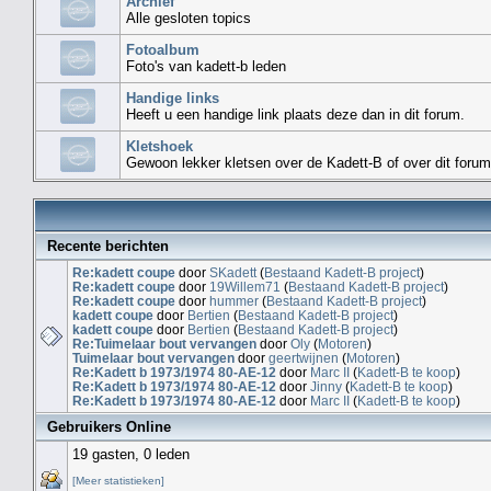
Archief
Alle gesloten topics
Fotoalbum
Foto's van kadett-b leden
Handige links
Heeft u een handige link plaats deze dan in dit forum.
Kletshoek
Gewoon lekker kletsen over de Kadett-B of over dit forum
Recente berichten
Re:kadett coupe
door
SKadett
(
Bestaand Kadett-B project
)
Re:kadett coupe
door
19Willem71
(
Bestaand Kadett-B project
)
Re:kadett coupe
door
hummer
(
Bestaand Kadett-B project
)
kadett coupe
door
Bertien
(
Bestaand Kadett-B project
)
kadett coupe
door
Bertien
(
Bestaand Kadett-B project
)
Re:Tuimelaar bout vervangen
door
Oly
(
Motoren
)
Tuimelaar bout vervangen
door
geertwijnen
(
Motoren
)
Re:Kadett b 1973/1974 80-AE-12
door
Marc II
(
Kadett-B te koop
)
Re:Kadett b 1973/1974 80-AE-12
door
Jinny
(
Kadett-B te koop
)
Re:Kadett b 1973/1974 80-AE-12
door
Marc II
(
Kadett-B te koop
)
Gebruikers Online
19 gasten, 0 leden
[Meer statistieken]