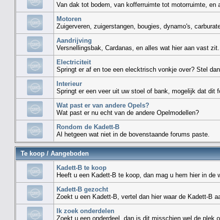
Van dak tot bodem, van kofferruimte tot motorruimte, en al
Motoren
Zuigerveren, zuigerstangen, bougies, dynamo's, carburate
Aandrijving
Versnellingsbak, Cardanas, en alles wat hier aan vast zit.
Electriciteit
Springt er af en toe een elecktrisch vonkje over? Stel dan
Interieur
Springt er een veer uit uw stoel of bank, mogelijk dat dit 
Wat past er van andere Opels?
Wat past er nu echt van de andere Opelmodellen?
Rondom de Kadett-B
Al hetgeen wat niet in de bovenstaande forums paste.
Te koop / Aangeboden
Kadett-B te koop
Heeft u een Kadett-B te koop, dan mag u hem hier in de w
Kadett-B gezocht
Zoekt u een Kadett-B, vertel dan hier waar de Kadett-B 
Ik zoek onderdelen
Zoekt u een onderdeel, dan is dit misschien wel de plek 