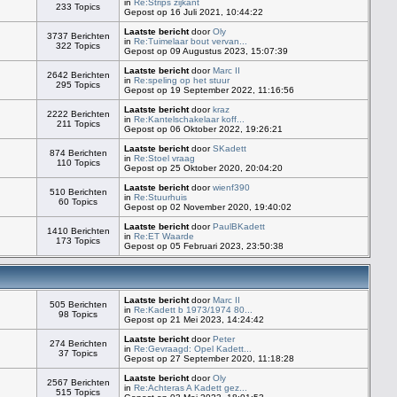
in
Re:Strips zijkant
233 Topics
Gepost op 16 Juli 2021, 10:44:22
Laatste bericht
door
Oly
3737 Berichten
in
Re:Tuimelaar bout vervan...
322 Topics
Gepost op 09 Augustus 2023, 15:07:39
Laatste bericht
door
Marc II
2642 Berichten
in
Re:speling op het stuur
295 Topics
Gepost op 19 September 2022, 11:16:56
Laatste bericht
door
kraz
2222 Berichten
in
Re:Kantelschakelaar koff...
211 Topics
Gepost op 06 Oktober 2022, 19:26:21
Laatste bericht
door
SKadett
874 Berichten
in
Re:Stoel vraag
110 Topics
Gepost op 25 Oktober 2020, 20:04:20
Laatste bericht
door
wienf390
510 Berichten
in
Re:Stuurhuis
60 Topics
Gepost op 02 November 2020, 19:40:02
Laatste bericht
door
PaulBKadett
1410 Berichten
in
Re:ET Waarde
173 Topics
Gepost op 05 Februari 2023, 23:50:38
Laatste bericht
door
Marc II
505 Berichten
in
Re:Kadett b 1973/1974 80...
98 Topics
Gepost op 21 Mei 2023, 14:24:42
Laatste bericht
door
Peter
274 Berichten
in
Re:Gevraagd: Opel Kadett...
37 Topics
Gepost op 27 September 2020, 11:18:28
Laatste bericht
door
Oly
2567 Berichten
in
Re:Achteras A Kadett gez...
515 Topics