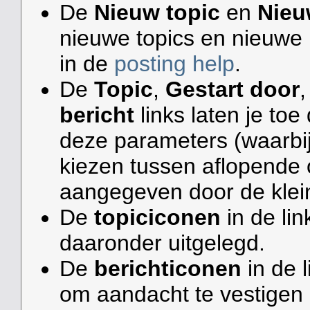
De
Nieuw topic
en
Nieu
nieuwe topics en nieuwe p
in de
posting help
.
De
Topic
,
Gestart door
bericht
links laten je to
deze parameters (waarbi
kiezen tussen aflopende 
aangegeven door de kleine
De
topiciconen
in de li
daaronder uitgelegd.
De
berichticonen
in de 
om aandacht te vestigen o