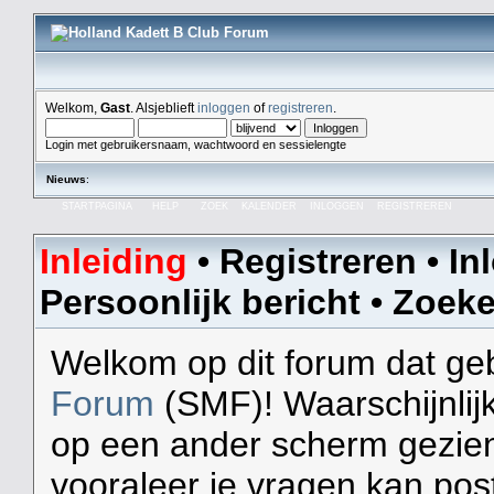
Welkom,
Gast
. Alsjeblieft
inloggen
of
registreren
.
Login met gebruikersnaam, wachtwoord en sessielengte
Nieuws
:
STARTPAGINA
HELP
ZOEK
KALENDER
INLOGGEN
REGISTREREN
Inleiding
•
Registreren
•
In
Persoonlijk bericht
•
Zoek
Welkom op dit forum dat ge
Forum
(SMF)! Waarschijnlij
op een ander scherm gezien d
vooraleer je vragen kan pos