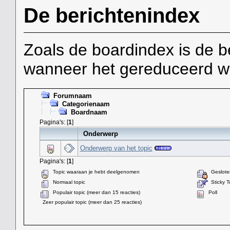
De berichtenindex
Zoals de boardindex is de be
wanneer het gereduceerd wo
Forumnaam
Categorienaam
Boardnaam
Pagina's: [
1
]
Onderwerp
Onderwerp van het topic
Pagina's: [
1
]
Topic waaraan je hebt deelgenomen
Gesloten
Normaal topic
Sticky T
Populair topic (meer dan 15 reacties)
Poll
Zeer populair topic (meer dan 25 reacties)