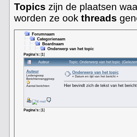
Topics
zijn de plaatsen waa
worden ze ook
threads
gen
Forumnaam
Categorienaam
Boardnaam
Onderwerp van het topic
Pagina's:
[
1
]
Auteur
Topic: Onderwerp van het topic (Gelezen
Auteur
Onderwerp van het topic
Ledengroep
« Datum en tijd van het bericht »
Berichtenranggroep
Hier bevindt zich de tekst van het bericht
Aantal berichten
Pagina's:
[
1
]