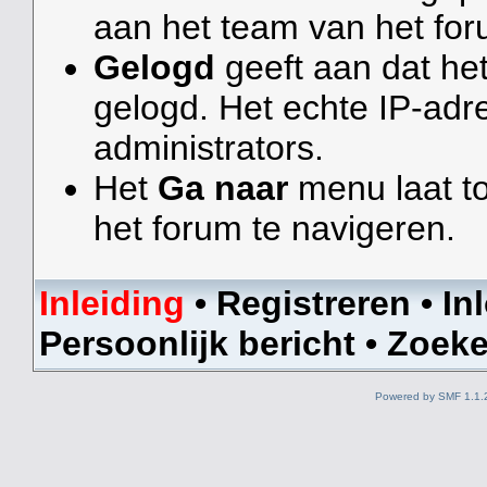
aan het team van het for
Gelogd
geeft aan dat he
gelogd. Het echte IP-adr
administrators.
Het
Ga naar
menu laat t
het forum te navigeren.
Inleiding
•
Registreren
•
In
Persoonlijk bericht
•
Zoek
Powered by SMF 1.1.