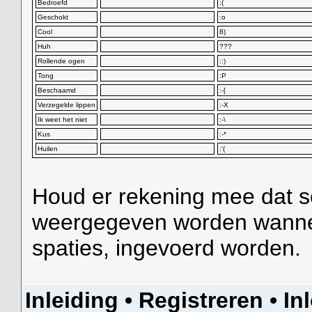
Bedroefd
:(
Geschokt
:o
Cool
8)
Huh
???
Rollende ogen
::)
Tong
:P
Beschaamd
:-[
Verzegelde lippen
:-X
Ik weet het niet
:-\
Kus
:-*
Huilen
:'(
Houd er rekening mee dat so
weergegeven worden wanneer 
spaties, ingevoerd worden.
Inleiding
•
Registreren
•
In