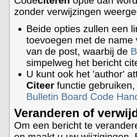
Code
citeren
optie dan wordt
zonder verwijzingen weerg
Beide opties zullen een li
toevoegen met de name v
van de post, waarbij de
B
simpelweg het bericht cit
U kunt ook het 'author' at
Citeer
functie gebruiken
Bulletin Board Code Hand
Veranderen of verwij
Om een bericht te verandere
en maakt u uw wijzigingen. 