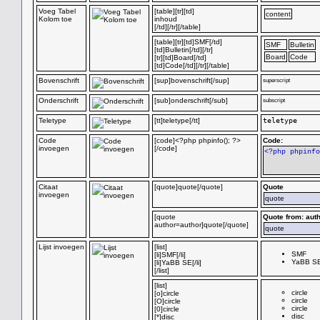
Voeg Tabel
[table][tr][td]
content
Kolom toe
inhoud
[/td][/tr][/table]
[table][tr][td]SMF[/td]
SMF
Bulletin
[td]Bulletin[/td][/tr]
Board
Code
[tr][td]Board[/td]
[td]Code[/td][/tr][/table]
Bovenschrift
[sup]bovenschrift[/sup]
superscript
Onderschrift
[sub]onderschrift[/sub]
subscript
Teletype
[tt]teletype[/tt]
teletype
Code
[code]<?php phpinfo(); ?>
Code:
invoegen
[/code]
<?php phpinfo
Citaat
[quote]quote[/quote]
Quote
invoegen
quote
[quote
Quote from: aut
author=author]quote[/quote]
quote
Lijst invoegen
[list]
SMF
[li]SMF[/li]
YaBB S
[li]YaBB SE[/li]
[/list]
[list]
circle
[o]circle
circle
[O]circle
circle
[0]circle
disc
[*]disc