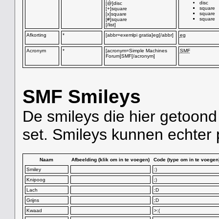
disc
[@]disc
square
[+]square
square
[x]square
square
[#]square
[/list]
Afkorting
*
[abbr=exemlpi gratia]eg[/abbr]
eg
Acronym
*
[acronym=Simple Machines
SMF
Forum]SMF[/acronym]
SMF Smileys
De smileys die hier getoon
set. Smileys kunnen echter 
Naam
Afbeelding (klik om in te voegen)
Code (type om in te voegen
Smiley
:)
Knipoog
;)
Lach
:D
Grijns
;D
Kwaad
>:(