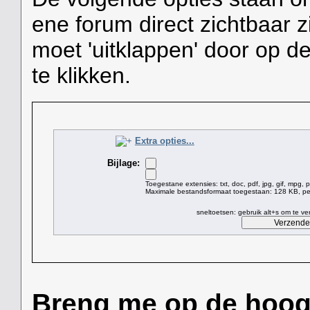
ene forum direct zichtbaar z
moet 'uitklappen' door op de
te klikken.
Extra opties...
Bijlage:
Toegestane extensies: txt, doc, pdf, jpg, gif, mpg, 
Maximale bestandsformaat toegestaan: 128 KB, per
sneltoetsen: gebruik alt+s om te v
Breng me op de hoogte