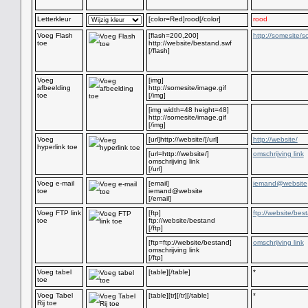
Letterkleur
[color=Red]rood[/color]
rood
Voeg Flash
[flash=200,200]
http://somesite/s
toe
http://website/bestand.swf
[/flash]
Voeg
[img]
afbeelding
http://somesite/image.gif
toe
[/img]
[img width=48 height=48]
http://somesite/image.gif
[/img]
Voeg
[url]http://website/[/url]
http://website/
hyperlink toe
[url=http://website/]
omschrijving link
omschrijving link
[/url]
Voeg e-mail
[email]
iemand@website
toe
iemand@website
[/email]
Voeg FTP link
[ftp]
ftp://website/bes
toe
ftp://website/bestand
[/ftp]
[ftp=ftp://website/bestand]
omschrijving link
omschrijving link
[/ftp]
Voeg tabel
[table][/table]
*
toe
Voeg Tabel
[table][tr][/tr][/table]
*
Rij toe