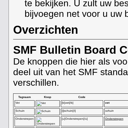
te bekijken. U zult uw b
bijvoegen net voor u uw 
Overzichten
SMF Bulletin Board 
De knoppen die hier als vo
deel uit van het SMF stand
verschillen.
Tagnaam
Knop
Code
Vet
[b]vet[/b]
vet
Schuin
[i]schuin[/i]
schuin
Onderstrepen
[u]Onderstrepen[/u]
Onderstrepen