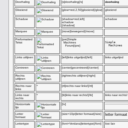
Doorhaling
[s]doorhaling[/s]
doorhaling
Gloeiend
[glow=red,2,50]gloeiend[/glow]
gloeiend
Schaduw
[shadow=red,left]
schaduw
schaduw
[/shadow]
Marquee
[move]bewegend[/move]
Preformatted
[pre]Simple
Simple

Tekst
Machines
  Machines

Forum[/pre]
Links uitlijnen
[left]links uitgelijnd[/left]
links uitgelijnd
Centreren
[center]gecentreerd[/center]
Rechts
[rightrechts uitlijnen[/right]
uitlijnen
Rechts naar
*
[rtl]rechts naar links![/rtl]
links
Links naar
*
[ltr]links naar rechts![/ltr]
links naar rechts!
rechts
Horizontale
[hr]
lijn
Letter
[size=10pt]letter formaat[/size]
letter formaat
formaat
Lettertype
[font=Verdana]lettertype[/font]
font face