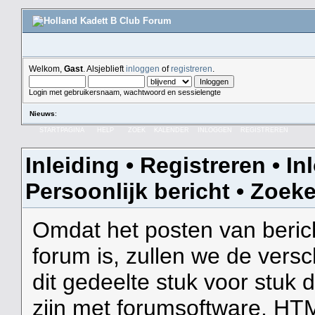
Welkom,
Gast
. Alsjeblieft
inloggen
of
registreren
.
Login met gebruikersnaam, wachtwoord en sessielengte
Nieuws
:
STARTPAGINA
HELP
ZOEK
KALENDER
INLOGGEN
REGISTREREN
Inleiding
•
Registreren
•
In
Persoonlijk bericht
•
Zoek
Omdat het posten van berich
forum is, zullen we de versc
dit gedeelte stuk voor stuk
zijn met forumsoftware, HT