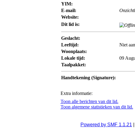
YIM:
E-mail:
Onzicht
Website:
Dit lid is:
Geslacht:
Leeftijd:
Niet aa
Woonplaats:
Lokale tijd:
09 Augu
Taalpakket:
Handtekening (Signature):
Extra informatie:
Toon alle berichten van dit lid.
Toon algemene statistieken van dit lid.
Powered by SMF 1.1.21