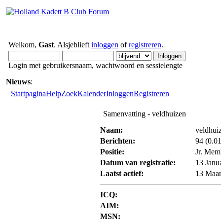
Welkom,
Gast
. Alsjeblieft
inloggen
of
registreren
.
Login met gebruikersnaam, wachtwoord en sessielengte
Nieuws
:
Startpagina
Help
Zoek
Kalender
Inloggen
Registreren
Samenvatting - veldhuizen
Naam:
veldhui
Berichten:
94 (0.01
Positie:
Jr. Mem
Datum van registratie:
13 Janu
Laatst actief:
13 Maar
ICQ:
AIM:
MSN: