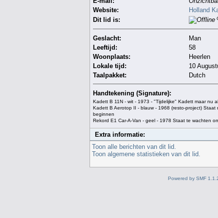
E-mail:
Onzichtba
Website:
Holland K
O
Dit lid is:
Geslacht:
Man
Leeftijd:
58
Woonplaats:
Heerlen
Lokale tijd:
10 August
Taalpakket:
Dutch
Handtekening (Signature):
Kadett B 11N - wit - 1973 - "Tijdelijke" Kadett maar nu al
Kadett B Aerotop II - blauw - 1968 (resto-project) Staat 
beginnen
Rekord E1 Car-A-Van - geel - 1978 Staat te wachten 
Extra informatie:
Toon alle berichten van dit lid.
Toon algemene statistieken van dit lid.
Powered by SMF 1.1.