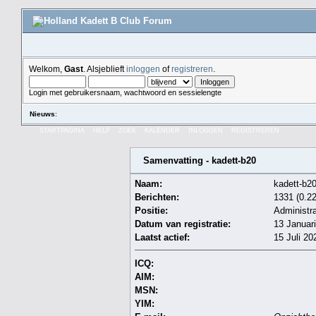
Welkom,
Gast
. Alsjeblieft
inloggen
of
registreren
.
Login met gebruikersnaam, wachtwoord en sessielengte
Nieuws
:
STARTPAGINA
HELP
ZOEK
KALENDER
INLOGGEN
REGISTREREN
Samenvatting - kadett-b20
Naam:
kadett-b2
Berichten:
1331 (0.22
Positie:
Administra
Datum van registratie:
13 Januari
Laatst actief:
15 Juli 20
ICQ:
AIM:
MSN:
YIM: