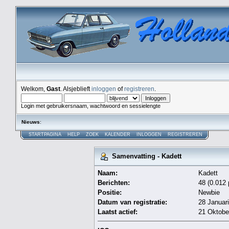
Welkom,
Gast
. Alsjeblieft
inloggen
of
registreren
.
Login met gebruikersnaam, wachtwoord en sessielengte
Nieuws
:
STARTPAGINA
HELP
ZOEK
KALENDER
INLOGGEN
REGISTREREN
Samenvatting - Kadett
Naam:
Kadett
Berichten:
48 (0.012 
Positie:
Newbie
Datum van registratie:
28 Januari
Laatst actief:
21 Oktobe