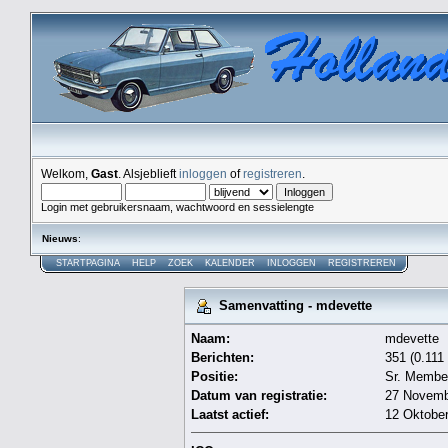
Welkom,
Gast
. Alsjeblieft
inloggen
of
registreren
.
Login met gebruikersnaam, wachtwoord en sessielengte
Nieuws
:
STARTPAGINA
HELP
ZOEK
KALENDER
INLOGGEN
REGISTREREN
Samenvatting - mdevette
Naam:
mdevette
Berichten:
351 (0.111
Positie:
Sr. Membe
Datum van registratie:
27 Novemb
Laatst actief:
12 Oktober