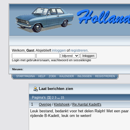
Welkom,
Gast
. Alsjeblieft
inloggen
of
registreren
.
Login met gebruikersnaam, wachtwoord en sessielengte
Nieuws
:
STARTPAGINA
HELP
ZOEK
KALENDER
INLOGGEN
REGISTREREN
Laat berichten zien
Pagina's: [
1
]
...
2
3
15
1
Overige
/
Kletshoek
/
Re:Aantal Kadett's
Leuk bestand, bedankt voor het delen Ralph! Met een paar 
rijdende B-Kadett, leuk om te weten!