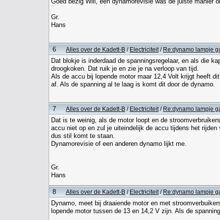
Goed bezig Will, een dynamorevisie was de juiste manier o
Gr.
Hans
6
Alles over de Kadett-B
/
Electriciteit
/
Re:dynamo lampje gaa
Dat blokje is inderdaad de spanningsregelaar, en als die ka
droogkoken. Dat ruik je en zie je na verloop van tijd.
Als de accu bij lopende motor maar 12,4 Volt krijgt heeft d
af. Als de spanning al te laag is komt dit door de dynamo.
7
Alles over de Kadett-B
/
Electriciteit
/
Re:dynamo lampje gaa
Dat is te weinig, als de motor loopt en de stroomverbruik
accu niet op en zul je uiteindelijk de accu tijdens het rijden
dus stil komt te staan.
Dynamorevisie of een anderen dynamo lijkt me.
Gr.
Hans
8
Alles over de Kadett-B
/
Electriciteit
/
Re:dynamo lampje gaa
Dynamo, meet bij draaiende motor en met stroomverbuikers a
lopende motor tussen de 13 en 14,2 V zijn. Als de spanning