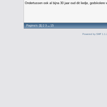
Ondertussen ook al bijna 30 jaar oud dit liedje, godskolere w
Pagina's: [
1
]
2
3
...
15
Powered by SMF 1.1.