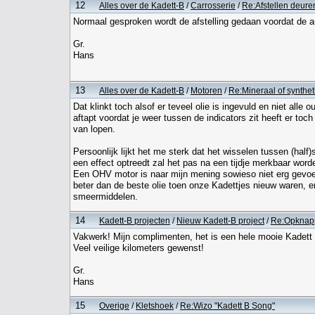
12
Alles over de Kadett-B
/
Carrosserie
/
Re:Afstellen deure
Normaal gesproken wordt de afstelling gedaan voordat de au
Gr.
Hans
13
Alles over de Kadett-B
/
Motoren
/
Re:Mineraal of synthet
Dat klinkt toch alsof er teveel olie is ingevuld en niet alle ou
aftapt voordat je weer tussen de indicators zit heeft er toc
van lopen.
Persoonlijk lijkt het me sterk dat het wisselen tussen (half
een effect optreedt zal het pas na een tijdje merkbaar worde
Een OHV motor is naar mijn mening sowieso niet erg gevoel
beter dan de beste olie toen onze Kadettjes nieuw waren, e
smeermiddelen.
14
Kadett-B projecten
/
Nieuw Kadett-B project
/
Re:Opknapp
Vakwerk! Mijn complimenten, het is een hele mooie Kadett
Veel veilige kilometers gewenst!
Gr.
Hans
15
Overige
/
Kletshoek
/
Re:Wizo "Kadett B Song"