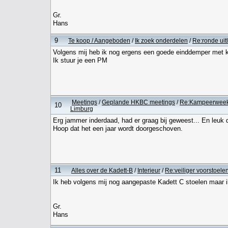
Gr.
Hans
9
Te koop / Aangeboden
/
Ik zoek onderdelen
/
Re:ronde uit
Volgens mij heb ik nog ergens een goede einddemper met klei
Ik stuur je een PM
Meetings
/
Geplande HKBC meetings
/
Re:Kampeerweeke
10
Limburg
Erg jammer inderdaad, had er graag bij geweest... En leuk d
Hoop dat het een jaar wordt doorgeschoven.
11
Alles over de Kadett-B
/
Interieur
/
Re:veiliger voorstoele
Ik heb volgens mij nog aangepaste Kadett C stoelen maar ik
Gr.
Hans