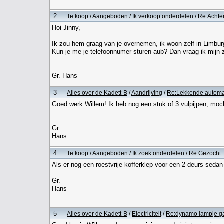
2
Te koop / Aangeboden
/
Ik verkoop onderdelen
/
Re:Achte
Hoi Jinny,
Ik zou hem graag van je overnemen, ik woon zelf in Limburg
Kun je me je telefoonnumer sturen aub? Dan vraag ik mijn
Gr. Hans
3
Alles over de Kadett-B
/
Aandrijving
/
Re:Lekkende automa
Goed werk Willem! Ik heb nog een stuk of 3 vulpijpen, moch
Gr.
Hans
4
Te koop / Aangeboden
/
Ik zoek onderdelen
/
Re:Gezocht: 
Als er nog een roestvrije kofferklep voor een 2 deurs sedan
Gr.
Hans
5
Alles over de Kadett-B
/
Electriciteit
/
Re:dynamo lampje gaa