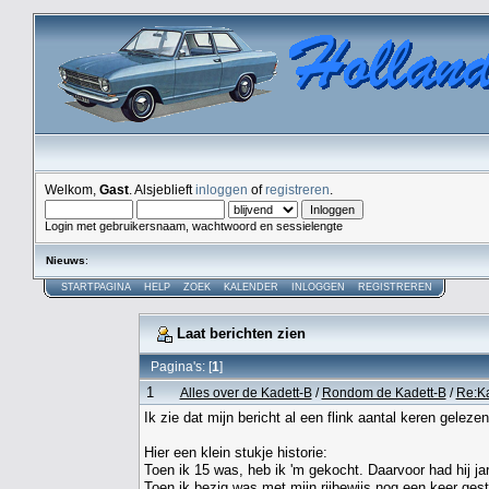
Welkom,
Gast
. Alsjeblieft
inloggen
of
registreren
.
Login met gebruikersnaam, wachtwoord en sessielengte
Nieuws
:
STARTPAGINA
HELP
ZOEK
KALENDER
INLOGGEN
REGISTREREN
Laat berichten zien
Pagina's: [
1
]
1
Alles over de Kadett-B
/
Rondom de Kadett-B
/
Re:K
Ik zie dat mijn bericht al een flink aantal keren geleze
Hier een klein stukje historie:
Toen ik 15 was, heb ik 'm gekocht. Daarvoor had hij ja
Toen ik bezig was met mijn rijbewijs nog een keer gest