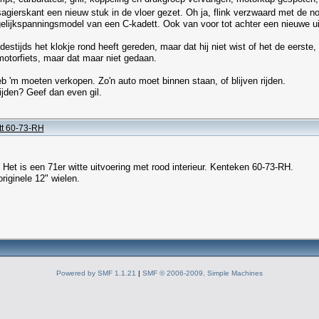
gierskant een nieuw stuk in de vloer gezet. Oh ja, flink verzwaard met de n
elijkspanningsmodel van een C-kadett. Ook van voor tot achter een nieuwe uit
estijds het klokje rond heeft gereden, maar dat hij niet wist of het de eerste
 motorfiets, maar dat maar niet gedaan.
 'm moeten verkopen. Zo'n auto moet binnen staan, of blijven rijden.
ijden? Geef dan even gil.
tt 60-73-RH
Het is een 71er witte uitvoering met rood interieur. Kenteken 60-73-RH.
riginele 12" wielen.
Powered by SMF 1.1.21
|
SMF © 2006-2009, Simple Machines