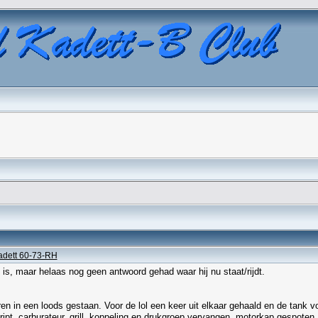
adett 60-73-RH
n is, maar helaas nog geen antwoord gehad waar hij nu staat/rijdt.
ren in een loods gestaan. Voor de lol een keer uit elkaar gehaald en de tank
ript, carburateur, grill, koppeling en drukgroep vervangen, motorkap gespoten,