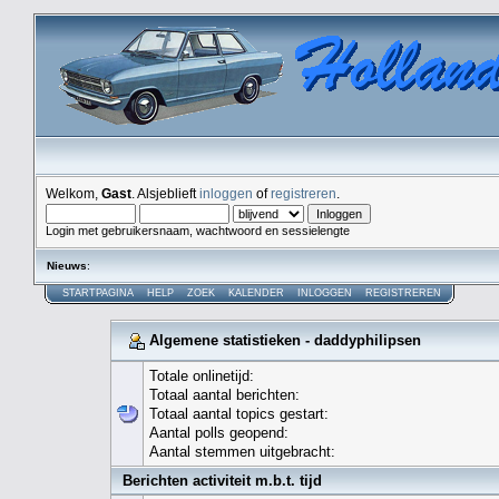
Welkom,
Gast
. Alsjeblieft
inloggen
of
registreren
.
Login met gebruikersnaam, wachtwoord en sessielengte
Nieuws
:
STARTPAGINA
HELP
ZOEK
KALENDER
INLOGGEN
REGISTREREN
Algemene statistieken - daddyphilipsen
Totale onlinetijd:
Totaal aantal berichten:
Totaal aantal topics gestart:
Aantal polls geopend:
Aantal stemmen uitgebracht:
Berichten activiteit m.b.t. tijd