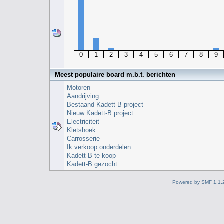
0
1
2
3
4
5
6
7
8
9
Meest populaire board m.b.t. berichten
Motoren
Aandrijving
Bestaand Kadett-B project
Nieuw Kadett-B project
Electriciteit
Kletshoek
Carrosserie
Ik verkoop onderdelen
Kadett-B te koop
Kadett-B gezocht
Powered by SMF 1.1.