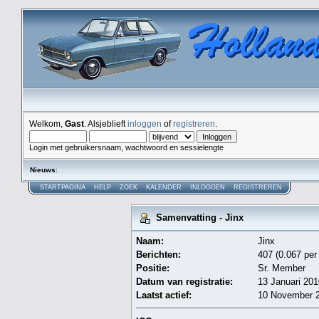
Welkom,
Gast
. Alsjeblieft
inloggen
of
registreren
.
Login met gebruikersnaam, wachtwoord en sessielengte
Nieuws
:
STARTPAGINA
HELP
ZOEK
KALENDER
INLOGGEN
REGISTREREN
Samenvatting - Jinx
Naam:
Jinx
Berichten:
407 (0.067 per
Positie:
Sr. Member
Datum van registratie:
13 Januari 201
Laatst actief:
10 November 2