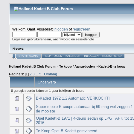
Welkom,
Gast
. Alsjeblieft
inloggen
of
registreren
.
Login met gebruikersnaam, wachtwoord en sessielengte
Nieuws
:
STARTPAGINA
HELP
ZOEK
KALENDER
INLOGGEN
REGISTREREN
Holland Kadett B Club Forum
>
Te koop / Aangeboden
>
Kadett-B te koop
Pagina's: [
1
]
2
3
...
5
Omlaag
Onderwerp
0 geregistreerde leden en 1 gast bekijken dit board.
B-Kadett 1972 1.2 Automatic VERKOCHT!
Super mooie B coupe automaat bj 69 mag wel zeggen 1
de mooiste
Opel Kadett-B 1971 | 4-deurs sedan op LPG | APK tot 15
2016
Te Koop Opel B Kadett gereviseerd