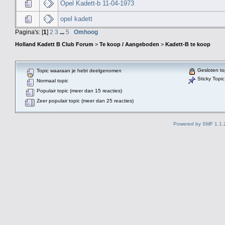
Opel Kadett-b 11-04-1973
opel kadett
Pagina's: [
1
]
2
3
...
5
Omhoog
Holland Kadett B Club Forum
>
Te koop / Aangeboden
>
Kadett-B te koop
Gesloten to
Topic waaraan je hebt deelgenomen
Sticky Topic
Normaal topic
Populair topic (meer dan 15 reacties)
Zeer populair topic (meer dan 25 reacties)
Powered by SMF 1.1.