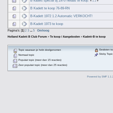
B kadett special bj:1970 helaas te koop.
«
1
2
»
B Kadett te koop 76-89-RN
B-Kadett 1972 1.2 Automatic VERKOCHT!
B-Kadett 1973 te koop
Pagina's: [
1
]
2
3
...
5
Omhoog
Holland Kadett B Club Forum
>
Te koop / Aangeboden
>
Kadett-B te koop
Gesloten to
Topic waaraan je hebt deelgenomen
Sticky Topic
Normaal topic
Populair topic (meer dan 15 reacties)
Zeer populair topic (meer dan 25 reacties)
Powered by SMF 1.1.