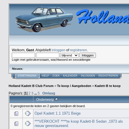
Welkom,
Gast
. Alsjeblieft
inloggen
of
registreren
.
Login met gebruikersnaam, wachtwoord en sessielengte
Nieuws
:
STARTPAGINA
HELP
ZOEK
KALENDER
INLOGGEN
REGISTREREN
Holland Kadett B Club Forum
>
Te koop / Aangeboden
>
Kadett-B te koop
Pagina's: [
1
]
2
3
...
5
Omlaag
Onderwerp
0 geregistreerde leden en 2 gasten bekijken dit board.
Opel Kadett 1.1 1971 Beige
***VERKOCHT ****te koop Kadett-B Sedan ,1973 als
nieuw gerestaureerd.