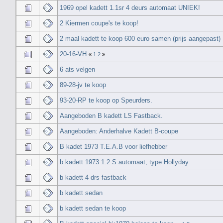
1969 opel kadett 1.1sr 4 deurs automaat UNIEK!
2 Kiermen coupe's te koop!
2 maal kadett te koop 600 euro samen (prijs aangepast)
20-16-VH
«
1
2
»
6 ats velgen
89-28-jv te koop
93-20-RP te koop op Speurders.
Aangeboden B kadett LS Fastback.
Aangeboden: Anderhalve Kadett B-coupe
B kadet 1973 T.E.A.B voor liefhebber
b kadett 1973 1.2 S automaat, type Hollyday
b kadett 4 drs fastback
b kadett sedan
b kadett sedan te koop