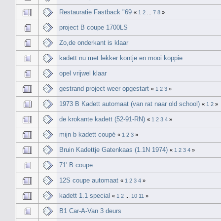
Restauratie Fastback "69
«
1
2
...
7
8
»
project B coupe 1700LS
Zo,de onderkant is klaar
kadett nu met lekker kontje en mooi koppie
opel vrijwel klaar
gestrand project weer opgestart
«
1
2
3
»
1973 B Kadett automaat (van rat naar old school)
«
1
2
»
de krokante kadett (52-91-RN)
«
1
2
3
4
»
mijn b kadett coupé
«
1
2
3
»
Bruin Kadettje Gatenkaas (1.1N 1974)
«
1
2
3
4
»
71' B coupe
12S coupe automaat
«
1
2
3
4
»
kadett 1.1 special
«
1
2
...
10
11
»
B1 Car-A-Van 3 deurs