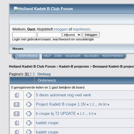
Welkom,
Gast
. Alsjeblieft
inloggen
of
registreren
.
Login met gebruikersnaam, wachtwoord en sessielengte
Nieuws
:
STARTPAGINA
HELP
ZOEK
KALENDER
INLOGGEN
REGISTREREN
Holland Kadett B Club Forum
>
Kadett-B projecten
>
Bestaand Kadett-B projec
Pagina's: [
1
]
2
3
Omlaag
Onderwerp
0 geregistreerde leden en 1 gast bekijken dit board.
5 deurs automaat nog veel werk
Project Kadett B coupe 1.1N
«
1
2
...
89
90
»
b coupe bj 72 UPDATE
«
1
2
...
5
6
»
kadett coupe
kadett coupe