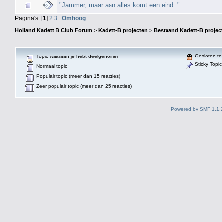
"Jammer, maar aan alles komt een eind. "
Pagina's: [
1
]
2
3
Omhoog
Holland Kadett B Club Forum
>
Kadett-B projecten
>
Bestaand Kadett-B projec
Gesloten to
Topic waaraan je hebt deelgenomen
Sticky Topic
Normaal topic
Populair topic (meer dan 15 reacties)
Zeer populair topic (meer dan 25 reacties)
Powered by SMF 1.1.