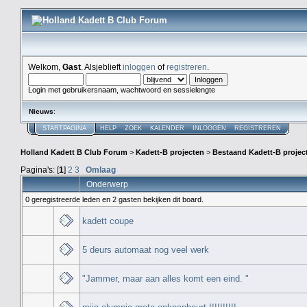
Welkom,
Gast
. Alsjeblieft
inloggen
of
registreren
.
Login met gebruikersnaam, wachtwoord en sessielengte
Nieuws
:
STARTPAGINA
HELP
ZOEK
KALENDER
INLOGGEN
REGISTREREN
Holland Kadett B Club Forum
>
Kadett-B projecten
>
Bestaand Kadett-B projec
Pagina's: [
1
]
2
3
Omlaag
Onderwerp
0 geregistreerde leden en 2 gasten bekijken dit board.
kadett coupe
5 deurs automaat nog veel werk
"Jammer, maar aan alles komt een eind. "