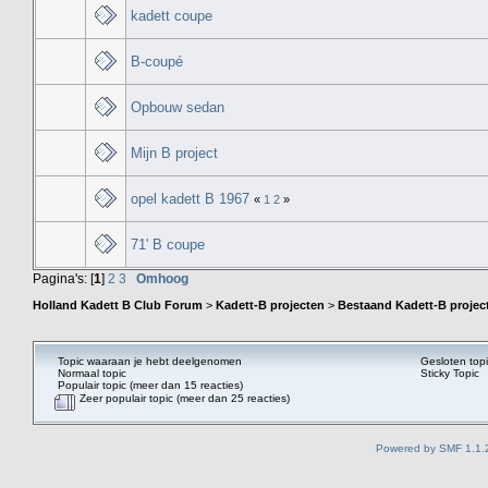
kadett coupe
B-coupé
Opbouw sedan
Mijn B project
opel kadett B 1967
«
1
2
»
71' B coupe
Pagina's: [
1
]
2
3
Omhoog
Holland Kadett B Club Forum
>
Kadett-B projecten
>
Bestaand Kadett-B projec
Topic waaraan je hebt deelgenomen
Gesloten topi
Normaal topic
Sticky Topic
Populair topic (meer dan 15 reacties)
Zeer populair topic (meer dan 25 reacties)
Powered by SMF 1.1.