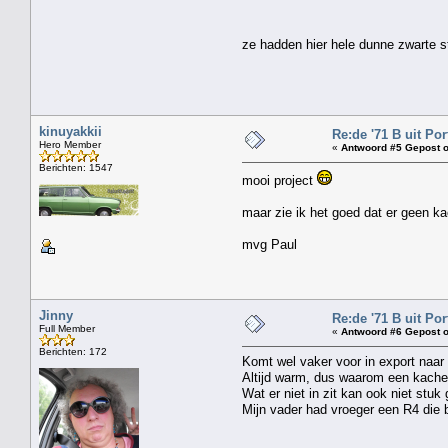
ze hadden hier hele dunne zwarte st
kinuyakkii
Re:de '71 B uit Por
Hero Member
«
Antwoord #5 Gepost o
Berichten: 1547
mooi project
maar zie ik het goed dat er geen kac
mvg Paul
Jinny
Re:de '71 B uit Por
Full Member
«
Antwoord #6 Gepost o
Berichten: 172
Komt wel vaker voor in export naar
Altijd warm, dus waarom een kache
Wat er niet in zit kan ook niet stuk 
Mijn vader had vroeger een R4 die 