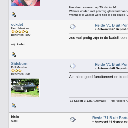
Hoe doen vrouwen op TV dat toch?
Wakker worden met prachtig glanzend haar en
Wanneer ik wakker word heb ik een coupe 'Lee
ockdet
Re:de '71 B uit Por
Hero Member
«
Antwoord #7 Gepost o
Berichten: 800
zou wel pretig zijn in de kadett e
mijn kadett
Sideburn
Re:de '71 B uit Por
Full Member
«
Antwoord #8 Gepost o
Berichten: 236
Als alles goed functioneert en is s
'72 Kadett B 12S Automatic -- '65 Rekord A
Nelo
Re:de '71 B uit Port
Gast
«
Antwoord #9 Gepost op