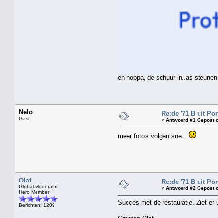
en hoppa, de schuur in..as steunen
Nelo
Re:de '71 B uit Por
Gast
«
Antwoord #1 Gepost o
meer foto's volgen snel..
Olaf
Re:de '71 B uit Por
Global Moderator
«
Antwoord #2 Gepost o
Hero Member
Succes met de restauratie. Ziet er 
Berichten: 1209