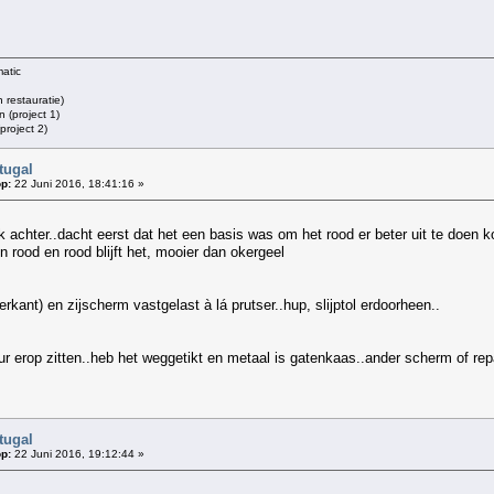
atic
restauratie)
 (project 1)
roject 2)
tugal
p:
22 Juni 2016, 18:41:16 »
achter..dacht eerst dat het een basis was om het rood er beter uit te doen ko
n rood en rood blijft het, mooier dan okergeel
kant) en zijscherm vastgelast à lá prutser..hup, slijptol erdoorheen..
r erop zitten..heb het weggetikt en metaal is gatenkaas..ander scherm of repa
tugal
p:
22 Juni 2016, 19:12:44 »