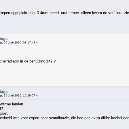
repen opgeplakt ong. 3-4mm breed..eraf ermee..alleen kwam de verf ook..ziet 
tugal
p:
25 Juni 2016, 08:17:43 »
helradiator in de behuizing zit?!?
tugal
p:
25 Juni 2016, 10:26:07 »
 warme landen.
l?
gaan...
bedoeld was voor export naar scandinavie, die had een extra dikke kachel aan