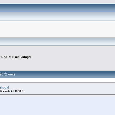
t
>
de '71 B uit Portugal
29072 keer)
rtugal
ni 2016, 14:56:05 »