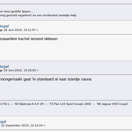
 mooi gestifte lippen.....
g geroofd vogelnest' en een incidenteel straaltje kwijl..
tugal
p:
26 Juni 2016, 15:11:07 »
en zwaardere kachel iemand iddeeen
tugal
p:
26 Juni 2016, 15:28:00 »
choongemaakt gaat 'ie standaard al naar standje sauna.
 1700 L -- '68 Diplomat A 4.6 V8 -- '73 Fiat 124 Sport Coupé 1800 -- '98 Jaguar XK8 Coupé
ugal
:
22 September 2016, 12:14:24 »