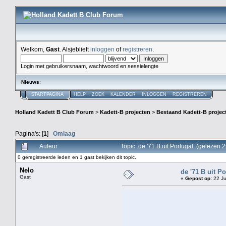
Welkom,
Gast
. Alsjeblieft
inloggen
of
registreren
.
Login met gebruikersnaam, wachtwoord en sessielengte
Nieuws
:
STARTPAGINA
HELP
ZOEK
KALENDER
INLOGGEN
REGISTREREN
Holland Kadett B Club Forum
>
Kadett-B projecten
>
Bestaand Kadett-B projec
Pagina's: [
1
]
Omlaag
Auteur
Topic: de '71 B uit Portugal (gelezen 
0 geregistreerde leden en 1 gast bekijken dit topic.
Nelo
de '71 B uit Po
Gast
«
Gepost op:
22 Ju