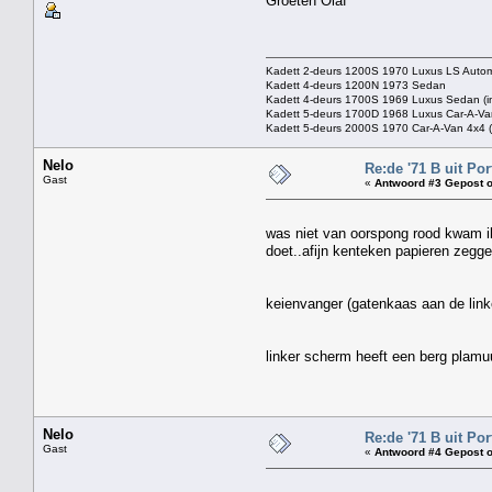
Groeten Olaf
Kadett 2-deurs 1200S 1970 Luxus LS Autom
Kadett 4-deurs 1200N 1973 Sedan
Kadett 4-deurs 1700S 1969 Luxus Sedan (in 
Kadett 5-deurs 1700D 1968 Luxus Car-A-Van
Kadett 5-deurs 2000S 1970 Car-A-Van 4x4 (p
Nelo
Re:de '71 B uit Por
Gast
«
Antwoord #3 Gepost o
was niet van oorspong rood kwam ik 
doet..afijn kenteken papieren zegge
keienvanger (gatenkaas aan de linker
linker scherm heeft een berg plamuu
Nelo
Re:de '71 B uit Por
Gast
«
Antwoord #4 Gepost o