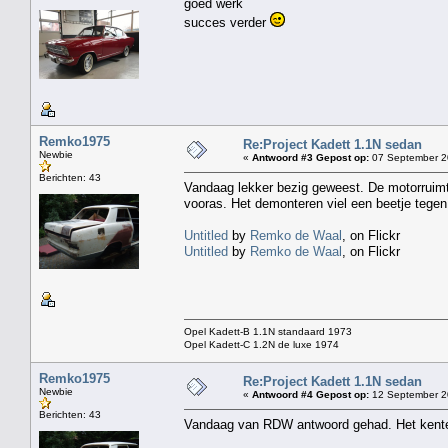
goed werk
succes verder
Remko1975
Re:Project Kadett 1.1N sedan
Newbie
«
Antwoord #3 Gepost op:
07 September 2
Berichten: 43
Vandaag lekker bezig geweest. De motorruimt
vooras. Het demonteren viel een beetje tegen. 
Untitled
by
Remko de Waal
, on Flickr
Untitled
by
Remko de Waal
, on Flickr
Opel Kadett-B 1.1N standaard 1973
Opel Kadett-C 1.2N de luxe 1974
Remko1975
Re:Project Kadett 1.1N sedan
Newbie
«
Antwoord #4 Gepost op:
12 September 20
Berichten: 43
Vandaag van RDW antwoord gehad. Het kente