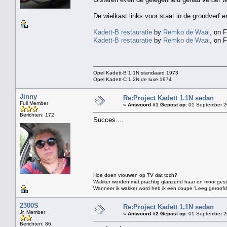
De wielkast links voor staat in de grondverf
Kadett-B restauratie
by
Remko de Waal
, on F
Kadett-B restauratie
by
Remko de Waal
, on F
Opel Kadett-B 1.1N standaard 1973
Opel Kadett-C 1.2N de luxe 1974
Jinny
Re:Project Kadett 1.1N sedan
Full Member
«
Antwoord #1 Gepost op:
01 September 2
Berichten: 172
Succes....
Hoe doen vrouwen op TV dat toch?
Wakker worden met prachtig glanzend haar en mooi gestift
Wanneer ik wakker word heb ik een coupe 'Leeg geroofd vo
2300S
Re:Project Kadett 1.1N sedan
Jr. Member
«
Antwoord #2 Gepost op:
01 September 2
Berichten: 86