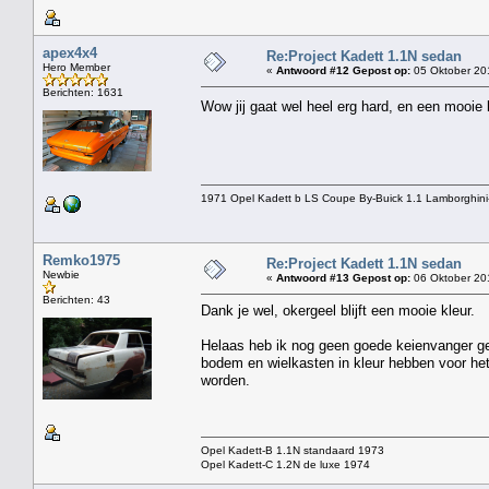
apex4x4
Re:Project Kadett 1.1N sedan
Hero Member
«
Antwoord #12 Gepost op:
05 Oktober 20
Berichten: 1631
Wow jij gaat wel heel erg hard, en een mooie
1971 Opel Kadett b LS Coupe By-Buick 1.1 Lamborghini
Remko1975
Re:Project Kadett 1.1N sedan
Newbie
«
Antwoord #13 Gepost op:
06 Oktober 20
Berichten: 43
Dank je wel, okergeel blijft een mooie kleur.
Helaas heb ik nog geen goede keienvanger gevo
bodem en wielkasten in kleur hebben voor het
worden.
Opel Kadett-B 1.1N standaard 1973
Opel Kadett-C 1.2N de luxe 1974