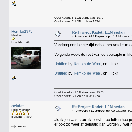
Opel Kadett-B 1.1N standaard 1973
Opel Kadett-C 1.2N de luxe 1974
Remko1975
Re:Project Kadett 1.1N sedan
Newbie
«
Antwoord #10 Gepost op:
05 Oktober 20
Berichten: 43
Vandaag een beetje tijd gehad om verder te ga
Volgende week de rest van de voorzijde in kle
Untitled
by
Remko de Waal
, on Flickr
Untitled
by
Remko de Waal
, on Flickr
Opel Kadett-B 1.1N standaard 1973
Opel Kadett-C 1.2N de luxe 1974
ockdet
Re:Project Kadett 1.1N sedan
Hero Member
«
Antwoord #11 Gepost op:
05 Oktober 201
Berichten: 800
als ik jou was zou ik eerst ff op letten hoe j
er ook zo weer af gehaald kan worden . wel 
mijn kadett