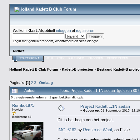
Welkom,
Gast
. Alsjeblieft
inloggen
of
registreren
.
Login met gebruikersnaam, wachtwoord en sessielengte
Nieuws
:
STARTPAGINA
HELP
ZOEK
KALENDER
INLOGGEN
REGISTREREN
Holland Kadett B Club Forum
>
Kadett-B projecten
>
Bestaand Kadett-B projec
Pagina's: [
1
]
2
3
Omlaag
Auteur
Topic: Project Kadett 1.1N sedan (gelezen 807
0 geregistreerde leden en 1 gast bekijken dit topic.
Remko1975
Project Kadett 1.1N sedan
Newbie
«
Gepost op:
01 September 2015, 12:10
Berichten: 43
Dit is het begin van het project.
IMG_6182
by
Remko de Waal
, on Flickr
Gisteren even de gelegenheid gehad verder t