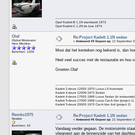
Opel Kadett-B 1.1N standaard 1973
Opel Kadett-C 1.2N de luxe 1974
Olaf
Re:Project Kadett 1.1N sedan
Global Moderator
«
Antwoord #5 Gepost op:
12 September 2
Hero Member
Mooi dat het kenteken nog bekend is, dan hoef
Berichten: 1209
Heel veel succes met de restauratie en hou o
Groeten Olaf
Kadett 2-deurs 1200S 1970 Luxus LS Automatic
Kadett 4-deurs 1200N 1973 Sedan
Kadett 4-deurs 1700S 1969 Luxus Sedan (in restauratie)
Kadett 5-deurs 1700D 1968 Luxus Car-A-Van (project 1)
Kadett 5-deurs 2000S 1970 Car-A-Van 4x4 (project 2)
Remko1975
Re:Project Kadett 1.1N sedan
Newbie
«
Antwoord #6 Gepost op:
21 September 2
Berichten: 43
Vandaag verder gegaan. De motorruimte staat i
vliegroest aan de binnenzijde van het dashboa