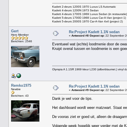
Kadett 2-deurs 1200S 1970 Luxus LS Automatic
Kadett 4-deurs 1200N 1973 Sedan
Kadett 4-deurs 1700S 1969 Luxus Sedan (in restauratie)
Kadett 5-deurs 1700D 1968 Luxus Car-A-Van (project 1)
Kadett 5-deurs 2000S 1970 Car-A-Van 4x4 (project 2)
Gert
Re:Project Kadett 1.1N sedan
Hero Member
«
Antwoord #8 Gepost op:
22 September 2
Berichten: 2546
Eventueel wat (echte) loodmenie door de owat
Kruipt overal tussen en loodmenie is een goe
Olympia A 1.1SR 1969 kleur L230 (silberblaumet.) vinyl d
Remko1975
Re:Project Kadett 1.1N sedan
Newbie
«
Antwoord #9 Gepost op:
22 September 20
Berichten: 43
Dank je wel voor de tips.
Het dashboard wordt weer matzwart. Staat een 
De vooras ziet er goed uit, alleen de draagar
Volgende week hopelijk weer verder met de K