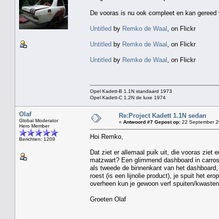
De vooras is nu ook compleet en kan gereed 
Untitled
by
Remko de Waal
, on Flickr
Untitled
by
Remko de Waal
, on Flickr
Untitled
by
Remko de Waal
, on Flickr
Opel Kadett-B 1.1N standaard 1973
Opel Kadett-C 1.2N de luxe 1974
Olaf
Re:Project Kadett 1.1N sedan
Global Moderator
«
Antwoord #7 Gepost op:
22 September 2
Hero Member
Hoi Remko,
Berichten: 1209
Dat ziet er allemaal puik uit, die vooras ziet
matzwart? Een glimmend dashboard in carrosser
als tweede de binnenkant van het dashboard, w
roest (is een lijnolie product), je spuit het er
overheen kun je gewoon verf spuiten/kwasten
Groeten Olaf