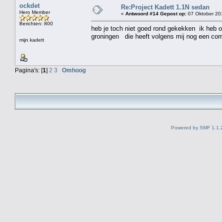
ockdet
Re:Project Kadett 1.1N sedan
Hero Member
«
Antwoord #14 Gepost op:
07 Oktober 20
Berichten: 800
heb je toch niet goed rond gekekken ik heb 
groningen die heeft volgens mij nog een com
mijn kadett
Pagina's: [
1
]
2
3
Omhoog
Powered by SMF 1.1.