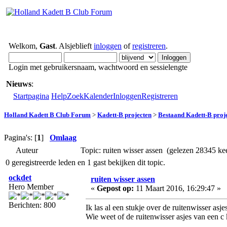
Welkom,
Gast
. Alsjeblieft
inloggen
of
registreren
.
Login met gebruikersnaam, wachtwoord en sessielengte
Nieuws
:
Startpagina
Help
Zoek
Kalender
Inloggen
Registreren
Holland Kadett B Club Forum
>
Kadett-B projecten
>
Bestaand Kadett-B proj
Pagina's: [
1
]
Omlaag
Auteur
Topic: ruiten wisser assen (gelezen 28345 ke
0 geregistreerde leden en 1 gast bekijken dit topic.
ockdet
ruiten wisser assen
Hero Member
«
Gepost op:
11 Maart 2016, 16:29:47 »
Berichten: 800
Ik las al een stukje over de ruitenwisser asj
Wie weet of de ruitenwisser asjes van een c