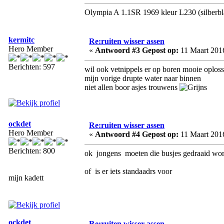
Olympia A 1.1SR 1969 kleur L230 (silberbl
kermitc
Re:ruiten wisser assen
Hero Member
«
Antwoord #3 Gepost op:
11 Maart 2016
Berichten: 597
wil ook vetnippels er op boren mooie oplos
mijn vorige drupte water naar binnen
niet allen boor asjes trouwens
ockdet
Re:ruiten wisser assen
Hero Member
«
Antwoord #4 Gepost op:
11 Maart 2016
Berichten: 800
ok jongens moeten die busjes gedraaid wo
of is er iets standaadrs voor
mijn kadett
ockdet
Re:ruiten wisser assen