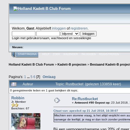
Welkom,
Gast
. Alsjeblieft
inloggen
of
registreren
.
Login met gebruikersnaam, wachtwoord en sessielengte
Nieuws
:
STARTPAGINA
HELP
ZOEK
KALENDER
INLOGGEN
REGISTREREN
Holland Kadett B Club Forum
>
Kadett-B projecten
>
Bestaand Kadett-B projec
Pagina's:
1
...
5
6
[
7
]
Omlaag
Auteur
Topic: Rustbucket (gelezen 133859 keer)
0 geregistreerde leden en 1 gast bekijken dit topic.
Robbin
Re:Rustbucket
Jr. Member
«
Antwoord #90 Gepost op:
23 Juli 2018,
Berichten: 67
Citaat van: apex4x4 op 21 Juli 2018, 16:38:07
Mischien een stomme vraag, is het altijd verplicht een 
vanwege de leeftijd, je mag er dan toch zonder probleme
Bij een vermogenstoename van 20% of meer of