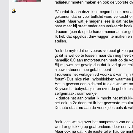
radiateur moeten maken en ook de voorste d
*Voordat ik aan deze klus begon heb ik rese
gekomen dat er veel bullshit word verkocht of
kadett. Maar wat je nergens lees is dat het lag
past maar hij staat onder een verkeerde hoek 
draaien. (ben ik op de harde manier achter
Ik heb dat opgelost dmv wiggen te maken en d
stellen.
*ook de myte dat de vooras ve opel gt zou pa
gt dit is wel op te lossen maar dan nog heeft
namelijk 0.0 aan motorsteunen heeft op de vo
Bij mij was het gevolg dus dat ik v.d gt as e
nieuwe steunen heb gefabriceerd.
Trouwens het verlagen vd voorkant van mijn ka
forum) Dus niks niet nylonblokken waarmee je
Het is gewoon een oldskool truckje wat we oo
Keyword is babystapjes en over de gehele bre
zelfgemaakt raamwerkje.
ik durfde het aan omdat ik mocht het mislukk
het ook in 2x doen tot ik het gewenste resulta
De auto staat nu aan de voorzijde zoals ik wi
*ook lees weinig over het aanpassen van de km
werd er gelukkig op geattendeerd door een vd 
Maar ook na dat ik de juiste teller had gemon