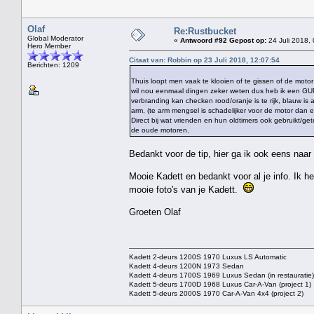
Olaf
Re:Rustbucket
Global Moderator
«
Antwoord #92 Gepost op:
24 Juli 2018,
Hero Member
Citaat van: Robbin op 23 Juli 2018, 12:07:54
Berichten: 1209
Thuis loopt men vaak te klooien of te gissen of de motor n
wil nou eenmaal dingen zeker weten dus heb ik een GU
verbranding kan checken rood/oranje is te rijk, blauw is a
arm, (te arm mengsel is schadelijker voor de motor dan ee
Direct bij wat vrienden en hun oldtimers ook gebruikt/ge
de oude motoren.
Bedankt voor de tip, hier ga ik ook eens naar
Mooie Kadett en bedankt voor al je info. Ik 
mooie foto's van je Kadett.
Groeten Olaf
Kadett 2-deurs 1200S 1970 Luxus LS Automatic
Kadett 4-deurs 1200N 1973 Sedan
Kadett 4-deurs 1700S 1969 Luxus Sedan (in restauratie)
Kadett 5-deurs 1700D 1968 Luxus Car-A-Van (project 1)
Kadett 5-deurs 2000S 1970 Car-A-Van 4x4 (project 2)