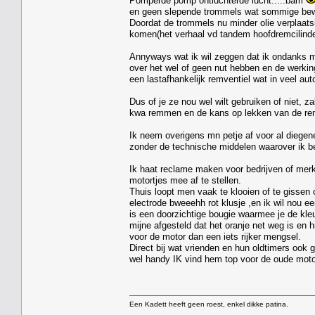
Pomperde pomp ontluchterde lucht.....bam
en geen slepende trommels wat sommige be
Doordat de trommels nu minder olie verplaats
komen(het verhaal vd tandem hoofdremcilinder
Annyways wat ik wil zeggen dat ik ondanks mn
over het wel of geen nut hebben en de werkin
een lastafhankelijk remventiel wat in veel auto
Dus of je ze nou wel wilt gebruiken of niet, 
kwa remmen en de kans op lekken van de rem
Ik neem overigens mn petje af voor al diege
zonder de technische middelen waarover ik b
Ik haat reclame maken voor bedrijven of mer
motortjes mee af te stellen.
Thuis loopt men vaak te klooien of te gissen of
electrode bweeehh rot klusje ,en ik wil no
is een doorzichtige bougie waarmee je de kleu
mijne afgesteld dat het oranje net weg is en hi
voor de motor dan een iets rijker mengsel.
Direct bij wat vrienden en hun oldtimers ook 
wel handy IK vind hem top voor de oude moto
Een Kadett heeft geen roest, enkel dikke patina.