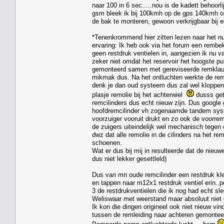
naar 100 in 6 sec.....nou is de kadett behoorl
gsm bleek ik bij 100kmh op de gps 140kmh op 
de bak te monteren, gewoon verkrijgbaar bij e
*Tenenkrommend hier zitten lezen naar het nu
ervaring: Ik heb ook via het forum een rembe
geen restdruk ventielen in, aangezien ik nu v
zeker niet omdat het reservoir het hoogste pu
gemonteerd samen met gereviseerde remklauw
mikmak dus. Na het ontluchten werkte de rem
denk je dan oud systeem dus zal wel kloppen.
plasje remolie bij het achterwiel
dusss get
remcilinders dus echt nieuw zijn. Dus google
hoofdremcilinder vh zogenaamde tandem syste
voorzuiger vooruit drukt en zo ook de voorre
de zuigers uiteindelijk wel mechanisch tegen e
dwz dat alle remolie in de cilinders na het r
schoenen.
Wat er dus bij mij in resulteerde dat de nieu
dus niet lekker gesettleld)
Dus van mn oude remcilinder een restdruk kle
en tappen naar m12x1 restdruk ventiel erin..
3 de restdrukventielen die ik nog had echt s
Weliswaar met weerstand maar absoluut niet
Ik kon die dingen origineel ook niet nieuw vi
tussen de remleiding naar achteren gemontee