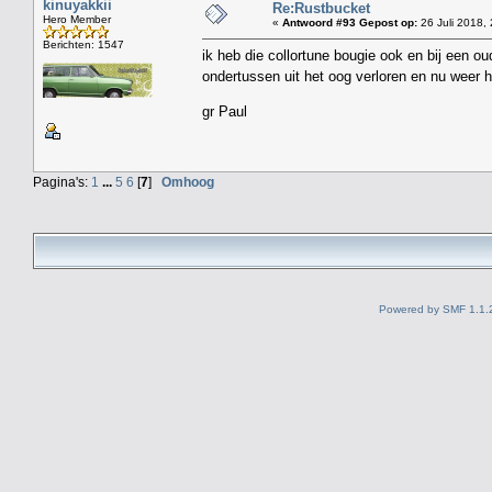
kinuyakkii
Re:Rustbucket
Hero Member
«
Antwoord #93 Gepost op:
26 Juli 2018,
Berichten: 1547
ik heb die collortune bougie ook en bij een o
ondertussen uit het oog verloren en nu weer 
gr Paul
Pagina's:
1
...
5
6
[
7
]
Omhoog
Powered by SMF 1.1.