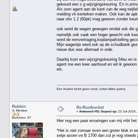
gekeurd een z.g wijzigingskeuring. En in princ
Als oom agent aan de kant van de weg twijfe
melding vh kenteken maken. Ook kan de apk k
naar ohv 1.2 (60pk) mag gewoon zonder keuri
ook word de wagen gewogen omdat ook die ge
namelijk ook vaak een hoger gewicht ook kw
word de remvertraging,koplampafstelling geco
Mijn wagentje werd ook op de schudbank gezet
nieuw dus was allemaal in orde.
Daarbij kost een wijzigingskeuring 54eu en i
agent me een keer aanhoud en wil ik gewoon z
etc.
Een Kadett heeft geen roest, enkel dikke patina.
Robbin
Re:Rustbucket
Jr. Member
«
Antwoord #91 Gepost op:
23 Juli 2018,
Berichten: 67
Hier nog een paar ervaringen van mij mbt he
*Het is niet zomaar even een groter blok in 
setje assen ve B 1700 dan zul je nog steeds 