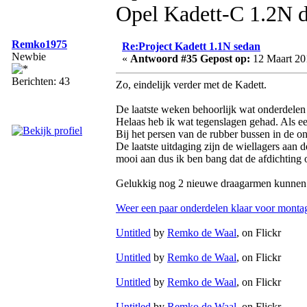
Opel Kadett-C 1.2N d
Remko1975
Re:Project Kadett 1.1N sedan
Newbie
«
Antwoord #35 Gepost op:
12 Maart 20
Berichten: 43
Zo, eindelijk verder met de Kadett.
De laatste weken behoorlijk wat onderdelen
Helaas heb ik wat tegenslagen gehad. Als ee
Bij het persen van de rubber bussen in de on
De laatste uitdaging zijn de wiellagers aan 
mooi aan dus ik ben bang dat de afdichting 
Gelukkig nog 2 nieuwe draagarmen kunnen v
Weer een paar onderdelen klaar voor monta
Untitled
by
Remko de Waal
, on Flickr
Untitled
by
Remko de Waal
, on Flickr
Untitled
by
Remko de Waal
, on Flickr
Untitled
by
Remko de Waal
, on Flickr