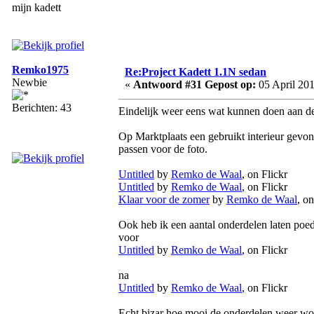
mijn kadett
Remko1975
Re:Project Kadett 1.1N sedan
Newbie
«
Antwoord #31 Gepost op:
05 April 201
Berichten: 43
Eindelijk weer eens wat kunnen doen aan de
Op Marktplaats een gebruikt interieur gevon
passen voor de foto.
Untitled
by
Remko de Waal
, on Flickr
Untitled
by
Remko de Waal
, on Flickr
Klaar voor de zomer
by
Remko de Waal
, on
Ook heb ik een aantal onderdelen laten poe
voor
Untitled
by
Remko de Waal
, on Flickr
na
Untitled
by
Remko de Waal
, on Flickr
Echt bizar hoe mooi de onderdelen weer wo