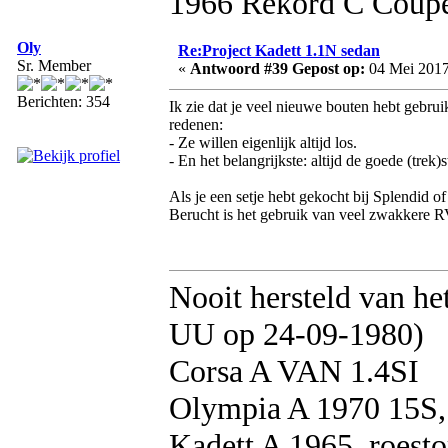
1966 Rekord C Coup
Oly
Re:Project Kadett 1.1N sedan
Sr. Member
«
Antwoord #39 Gepost op:
04 Mei 2017
Berichten: 354
Ik zie dat je veel nieuwe bouten hebt gebru
redenen:
- Ze willen eigenlijk altijd los.
- En het belangrijkste: altijd de goede (trek)s
Als je een setje hebt gekocht bij Splendid o
Berucht is het gebruik van veel zwakkere RV
Nooit hersteld van he
UU op 24-09-1980)
Corsa A VAN 1.4SI
Olympia A 1970 15S, 
Kadett A 1965, roesto