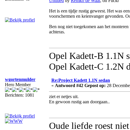
Untitled
by
Remko de Waal
, on Flickr
Het is een tijdje rustig geweest. Het was e
voorschermen en keienvanger gevonden. Ook
Ben nog niet toegekomen aan het monteren 
achteras.
Opel Kadett-B 1.1N s
Opel Kadett-C 1.2N d
wgortenmulder
Re:Project Kadett 1.1N sedan
Hero Member
«
Antwoord #42 Gepost op:
28 December
Berichten: 1081
ziet er netjes uit.
En gewoon rustig aan doorgaan..
Oude liefde roest niet