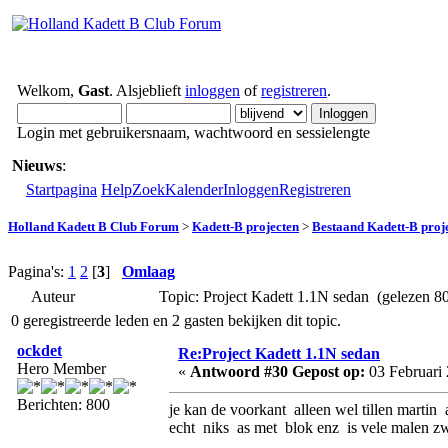
Welkom,
Gast
. Alsjeblieft
inloggen
of
registreren
.
Login met gebruikersnaam, wachtwoord en sessielengte
Nieuws
:
Startpagina
Help
Zoek
Kalender
Inloggen
Registreren
Holland Kadett B Club Forum
>
Kadett-B projecten
>
Bestaand Kadett-B proj
Pagina's:
1
2
[
3
]
Omlaag
Auteur
Topic: Project Kadett 1.1N sedan (gelezen 8
0 geregistreerde leden en 2 gasten bekijken dit topic.
ockdet
Re:Project Kadett 1.1N sedan
Hero Member
«
Antwoord #30 Gepost op:
03 Februari 
Berichten: 800
je kan de voorkant alleen wel tillen martin a
echt niks as met blok enz is vele malen z