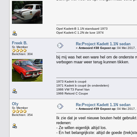
Opel Kadett-B 1.1N standaard 1973
Opel Kadett-C 1.2N de luxe 1974
Freek B.
Re:Project Kadett 1.1N sedan
Sr. Member
«
Antwoord #38 Gepost op:
04 Mei 2017, 
Berichten: 304
bij mij was het een ware hel om de onderste ru
verbogen maar weer terug kunnen tikken.
1973 Kadett b coupé
1971 Kadett b coupé (in onderdelen)
1986 VW T3 Panel Van
1966 Rekord C Coupe
Oly
Re:Project Kadett 1.1N sedan
Sr. Member
«
Antwoord #39 Gepost op:
04 Mei 2017, 
Berichten: 354
Ik zie dat je veel nieuwe bouten hebt gebruik
redenen:
- Ze willen eigenlijk altijd los.
- En het belangrijkste: altijd de goede (trek)st