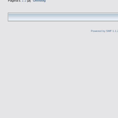
Pagina's:
1
2
[
3
]
Omhoog
Powered by SMF 1.1.