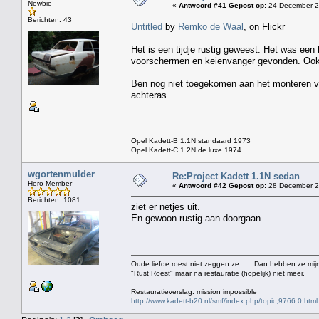
Newbie
«
Antwoord #41 Gepost op:
24 December 2
Berichten: 43
Untitled
by
Remko de Waal
, on Flickr
Het is een tijdje rustig geweest. Het was ee
voorschermen en keienvanger gevonden. Ook s
Ben nog niet toegekomen aan het monteren v
achteras.
Opel Kadett-B 1.1N standaard 1973
Opel Kadett-C 1.2N de luxe 1974
wgortenmulder
Re:Project Kadett 1.1N sedan
Hero Member
«
Antwoord #42 Gepost op:
28 December 2
Berichten: 1081
ziet er netjes uit.
En gewoon rustig aan doorgaan..
Oude liefde roest niet zeggen ze...... Dan hebben ze mijn
"Rust Roest" maar na restauratie (hopelijk) niet meer.
Restauratieverslag: mission impossible
http://www.kadett-b20.nl/smf/index.php/topic,9766.0.html