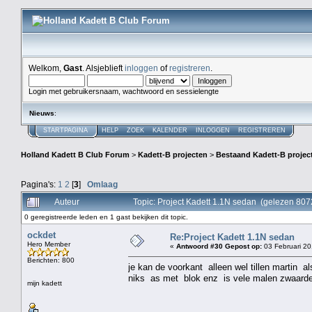
Welkom,
Gast
. Alsjeblieft
inloggen
of
registreren
.
Login met gebruikersnaam, wachtwoord en sessielengte
Nieuws
:
STARTPAGINA
HELP
ZOEK
KALENDER
INLOGGEN
REGISTREREN
Holland Kadett B Club Forum
>
Kadett-B projecten
>
Bestaand Kadett-B projec
Pagina's:
1
2
[
3
]
Omlaag
Auteur
Topic: Project Kadett 1.1N sedan (gelezen 807
0 geregistreerde leden en 1 gast bekijken dit topic.
ockdet
Re:Project Kadett 1.1N sedan
Hero Member
«
Antwoord #30 Gepost op:
03 Februari 20
Berichten: 800
je kan de voorkant alleen wel tillen martin al
niks as met blok enz is vele malen zwaarde
mijn kadett