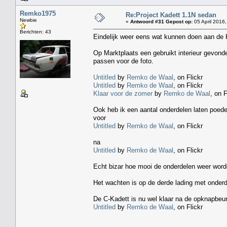
Remko1975
Re:Project Kadett 1.1N sedan
Newbie
«
Antwoord #31 Gepost op:
05 April 2016,
Berichten: 43
Eindelijk weer eens wat kunnen doen aan de 
Op Marktplaats een gebruikt interieur gevond
passen voor de foto.
Untitled
by
Remko de Waal
, on Flickr
Untitled
by
Remko de Waal
, on Flickr
Klaar voor de zomer
by
Remko de Waal
, on F
Ook heb ik een aantal onderdelen laten poede
voor
Untitled
by
Remko de Waal
, on Flickr
na
Untitled
by
Remko de Waal
, on Flickr
Echt bizar hoe mooi de onderdelen weer word
Het wachten is op de derde lading met onder
De C-Kadett is nu wel klaar na de opknapbeurt
Untitled
by
Remko de Waal
, on Flickr