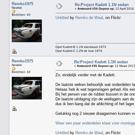
Remko1975
Re:Project Kadett 1.1N sedan
Newbie
«
Antwoord #34 Gepost op:
12 April 2016,
Berichten: 43
Untitled
by
Remko de Waal
, on Flickr
Opel Kadett-B 1.1N standaard 1973
Opel Kadett-C 1.2N de luxe 1974
Remko1975
Re:Project Kadett 1.1N sedan
Newbie
«
Antwoord #35 Gepost op:
12 Maart 2017
Berichten: 43
Zo, eindelijk verder met de Kadett.
De laatste weken behoorlijk wat onderdelen 
Helaas heb ik wat tegenslagen gehad. Als eer
Bij het persen van de rubber bussen in de ond
De laatste uitdaging zijn de wiellagers aan d
dus ik ben bang dat de afdichting of het lage
Gelukkig nog 2 nieuwe draagarmen kunnen vi
Weer een paar onderdelen klaar voor montag
Untitled
by
Remko de Waal
, on Flickr