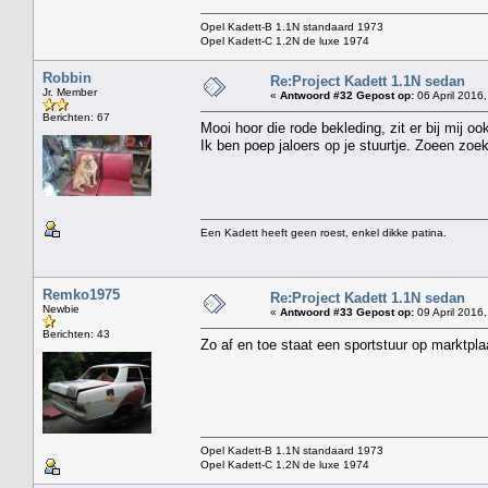
Opel Kadett-B 1.1N standaard 1973
Opel Kadett-C 1.2N de luxe 1974
Robbin
Re:Project Kadett 1.1N sedan
Jr. Member
«
Antwoord #32 Gepost op:
06 April 2016,
Berichten: 67
Mooi hoor die rode bekleding, zit er bij mij ook
Ik ben poep jaloers op je stuurtje. Zoeen zoe
Een Kadett heeft geen roest, enkel dikke patina.
Remko1975
Re:Project Kadett 1.1N sedan
Newbie
«
Antwoord #33 Gepost op:
09 April 2016,
Berichten: 43
Zo af en toe staat een sportstuur op marktpl
Opel Kadett-B 1.1N standaard 1973
Opel Kadett-C 1.2N de luxe 1974