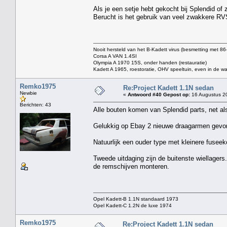
Als je een setje hebt gekocht bij Splendid of
Berucht is het gebruik van veel zwakkere RVS
Nooit hersteld van het B-Kadett virus (besmetting met 8
Corsa A VAN 1.4SI
Olympia A 1970 15S, onder handen (restauratie)
Kadett A 1965, roestoratie, OHV speeltuin, even in de wa
Remko1975
Re:Project Kadett 1.1N sedan
Newbie
«
Antwoord #40 Gepost op:
16 Augustus 20
Berichten: 43
Alle bouten komen van Splendid parts, net al
Gelukkig op Ebay 2 nieuwe draagarmen gevo
Natuurlijk een ouder type met kleinere fuseek
Tweede uitdaging zijn de buitenste wiellager
de remschijven monteren.
Opel Kadett-B 1.1N standaard 1973
Opel Kadett-C 1.2N de luxe 1974
Remko1975
Re:Project Kadett 1.1N sedan