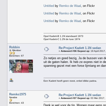
Untitled
by
Remko de Waal
, on Flickr
Untitled
by
Remko de Waal
, on Flickr
Untitled
by
Remko de Waal
, on Flickr
Opel Kadett-B 1.1N standaard 1973
Opel Kadett-C 1.2N de luxe 1974
Robbin
Re:Project Kadett 1.1N sedan
Jr. Member
«
Antwoord #36 Gepost op:
19 April 2017,
Berichten: 67
Zo netjes en goed bezig, Ja de bussen van d
uit de gaten halen. Ik heb ze expres niet in
spanning gezet met een forse lijmtang en dan 
Een Kadett heeft geen roest, enkel dikke patina.
Remko1975
Re:Project Kadett 1.1N sedan
Newbie
«
Antwoord #37 Gepost op:
03 Mei 2017, 
Berichten: 43
Dank je wel voor de tip. Morgen maar eens pr