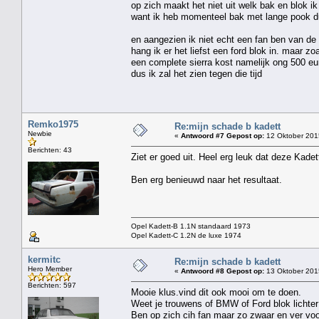
op zich maakt het niet uit welk bak en blok 
want ik heb momenteel bak met lange pook dus
en aangezien ik niet echt een fan ben van de
hang ik er het liefst een ford blok in. maar zo
een complete sierra kost namelijk ong 500 
dus ik zal het zien tegen die tijd
Remko1975
Re:mijn schade b kadett
Newbie
«
Antwoord #7 Gepost op:
12 Oktober 201
Berichten: 43
Ziet er goed uit. Heel erg leuk dat deze Kade
Ben erg benieuwd naar het resultaat.
Opel Kadett-B 1.1N standaard 1973
Opel Kadett-C 1.2N de luxe 1974
kermitc
Re:mijn schade b kadett
Hero Member
«
Antwoord #8 Gepost op:
13 Oktober 2015
Berichten: 597
Mooie klus.vind dit ook mooi om te doen.
Weet je trouwens of BMW of Ford blok lichter 
Ben op zich cih fan maar zo zwaar en ver voor