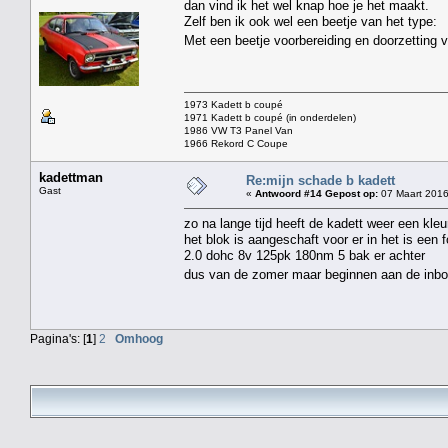
dan vind ik het wel knap hoe je het maakt.
Zelf ben ik ook wel een beetje van het type:
Met een beetje voorbereiding en doorzetting 
1973 Kadett b coupé
1971 Kadett b coupé (in onderdelen)
1986 VW T3 Panel Van
1966 Rekord C Coupe
kadettman
Re:mijn schade b kadett
Gast
«
Antwoord #14 Gepost op:
07 Maart 2016
zo na lange tijd heeft de kadett weer een kleu
het blok is aangeschaft voor er in het is een 
2.0 dohc 8v 125pk 180nm 5 bak er achter
dus van de zomer maar beginnen aan de in
Pagina's: [
1
]
2
Omhoog