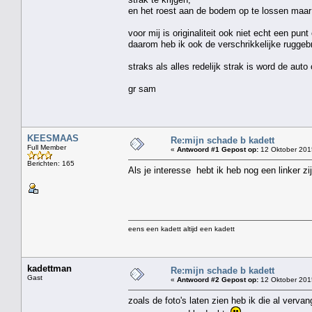
en het roest aan de bodem op te lossen maar
voor mij is originaliteit ook niet echt een pun
daarom heb ik ook de verschrikkelijke rugge
straks als alles redelijk strak is word de aut
gr sam
KEESMAAS
Re:mijn schade b kadett
Full Member
«
Antwoord #1 Gepost op:
12 Oktober 201
Berichten: 165
Als je interesse hebt ik heb nog een linker zij
eens een kadett altijd een kadett
kadettman
Re:mijn schade b kadett
Gast
«
Antwoord #2 Gepost op:
12 Oktober 201
zoals de foto's laten zien heb ik die al verv