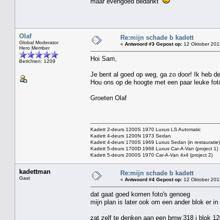
maar evengoed bedankt
Olaf
Re:mijn schade b kadett
Global Moderator
«
Antwoord #3 Gepost op:
12 Oktober 2015
Hero Member
Hoi Sam,
Berichten: 1209
Je bent al goed op weg, ga zo door! Ik heb de
Hou ons op de hoogte met een paar leuke foto
Groeten Olaf
Kadett 2-deurs 1200S 1970 Luxus LS Automatic
Kadett 4-deurs 1200N 1973 Sedan
Kadett 4-deurs 1700S 1969 Luxus Sedan (in restauratie)
Kadett 5-deurs 1700D 1968 Luxus Car-A-Van (project 1)
Kadett 5-deurs 2000S 1970 Car-A-Van 4x4 (project 2)
kadettman
Re:mijn schade b kadett
Gast
«
Antwoord #4 Gepost op:
12 Oktober 201
dat gaat goed komen foto's genoeg
mijn plan is later ook om een ander blok er i
zat zelf te denken aan een bmw 318 i blok 12