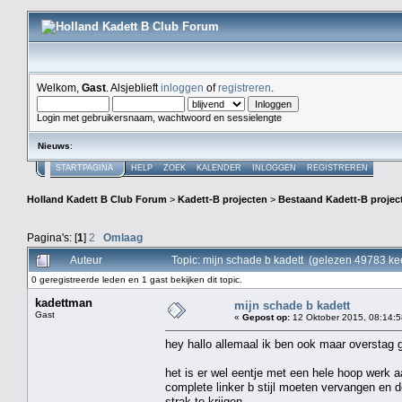
Welkom,
Gast
. Alsjeblieft
inloggen
of
registreren
.
Login met gebruikersnaam, wachtwoord en sessielengte
Nieuws
:
STARTPAGINA
HELP
ZOEK
KALENDER
INLOGGEN
REGISTREREN
Holland Kadett B Club Forum
>
Kadett-B projecten
>
Bestaand Kadett-B projec
Pagina's: [
1
]
2
Omlaag
Auteur
Topic: mijn schade b kadett (gelezen 49783 ke
0 geregistreerde leden en 1 gast bekijken dit topic.
kadettman
mijn schade b kadett
Gast
«
Gepost op:
12 Oktober 2015, 08:14:5
hey hallo allemaal ik ben ook maar overstag
het is er wel eentje met een hele hoop werk 
complete linker b stijl moeten vervangen en 
strak te krijgen,