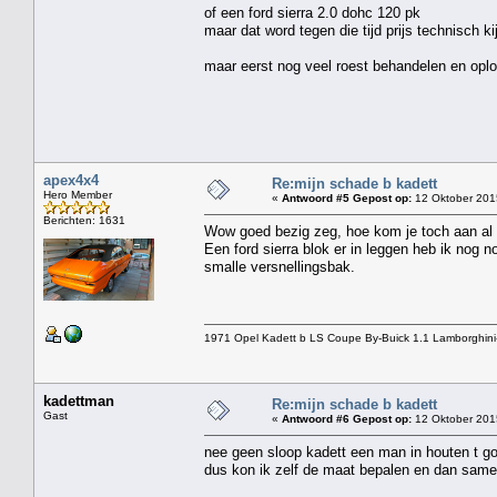
of een ford sierra 2.0 dohc 120 pk
maar dat word tegen die tijd prijs technisch k
maar eerst nog veel roest behandelen en opl
apex4x4
Re:mijn schade b kadett
Hero Member
«
Antwoord #5 Gepost op:
12 Oktober 201
Berichten: 1631
Wow goed bezig zeg, hoe kom je toch aan al d
Een ford sierra blok er in leggen heb ik nog n
smalle versnellingsbak.
1971 Opel Kadett b LS Coupe By-Buick 1.1 Lamborghini
kadettman
Re:mijn schade b kadett
Gast
«
Antwoord #6 Gepost op:
12 Oktober 2015
nee geen sloop kadett een man in houten t go
dus kon ik zelf de maat bepalen en dan same