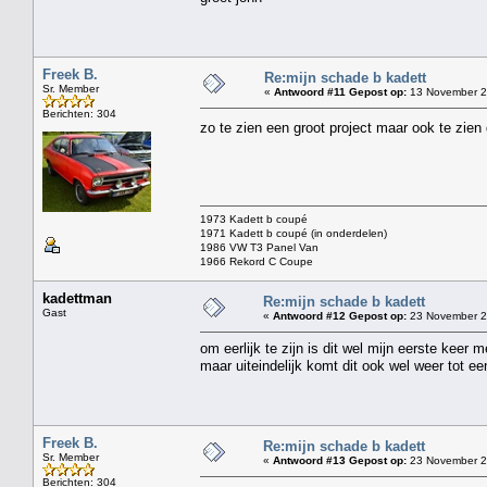
Freek B.
Re:mijn schade b kadett
Sr. Member
«
Antwoord #11 Gepost op:
13 November 20
Berichten: 304
zo te zien een groot project maar ook te zien d
1973 Kadett b coupé
1971 Kadett b coupé (in onderdelen)
1986 VW T3 Panel Van
1966 Rekord C Coupe
kadettman
Re:mijn schade b kadett
Gast
«
Antwoord #12 Gepost op:
23 November 2
om eerlijk te zijn is dit wel mijn eerste keer m
maar uiteindelijk komt dit ook wel weer tot e
Freek B.
Re:mijn schade b kadett
Sr. Member
«
Antwoord #13 Gepost op:
23 November 2
Berichten: 304