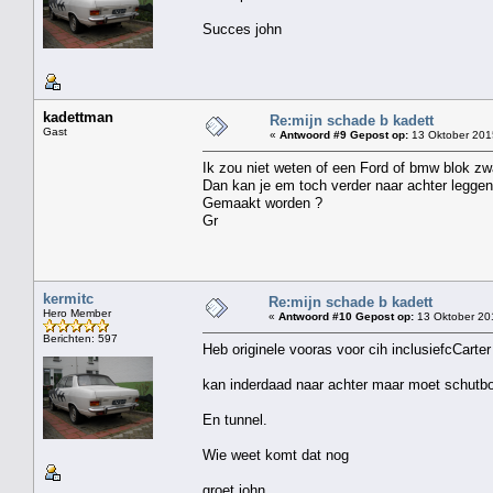
Succes john
kadettman
Re:mijn schade b kadett
Gast
«
Antwoord #9 Gepost op:
13 Oktober 201
Ik zou niet weten of een Ford of bmw blok zwaa
Dan kan je em toch verder naar achter leggen
Gemaakt worden ?
Gr
kermitc
Re:mijn schade b kadett
Hero Member
«
Antwoord #10 Gepost op:
13 Oktober 20
Berichten: 597
Heb originele vooras voor cih inclusiefcCarte
kan inderdaad naar achter maar moet schutbo
En tunnel.
Wie weet komt dat nog
groet john