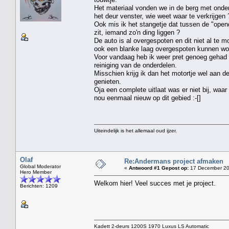
Het materiaal vonden we in de berg met onder
het deur venster, wie weet waar te verkrijgen 
Ook mis ik het stangetje dat tussen de "open
zit, iemand zo'n ding liggen ?
De auto is al overgespoten en dit niet al te 
ook een blanke laag overgespoten kunnen wor
Voor vandaag heb ik weer pret genoeg gehad m
reiniging van de onderdelen.
Misschien krijg ik dan het motortje wel aan d
genieten.
Oja een complete uitlaat was er niet bij, waa
nou eenmaal nieuw op dit gebied :-[]
Uiteindelijk is het allemaal oud ijzer.
Olaf
Re:Andermans project afmaken
Global Moderator
«
Antwoord #1 Gepost op:
17 December 20
Hero Member
Welkom hier! Veel succes met je project.
Berichten: 1209
Kadett 2-deurs 1200S 1970 Luxus LS Automatic