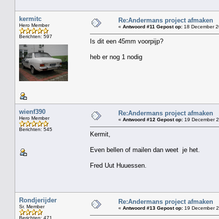
kermitc
Re:Andermans project afmaken
Hero Member
«
Antwoord #11 Gepost op:
18 December 20
Berichten: 597
Is dit een 45mm voorpijp?
heb er nog 1 nodig
wienf390
Re:Andermans project afmaken
Hero Member
«
Antwoord #12 Gepost op:
19 December 20
Berichten: 545
Kermit,
Even bellen of mailen dan weet je het.
Fred Uut Huuessen.
Rondjerijder
Re:Andermans project afmaken
Sr. Member
«
Antwoord #13 Gepost op:
19 December 2
Berichten: 471