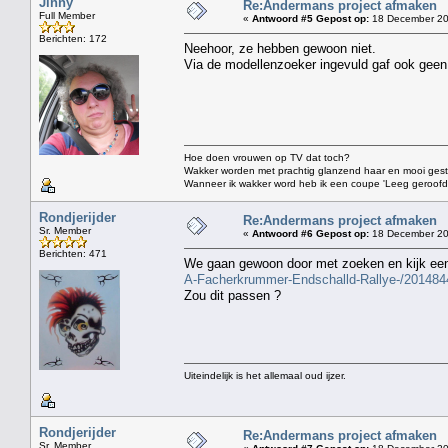
Jinny
Re:Andermans project afmaken
Full Member
«
Antwoord #5 Gepost op:
18 December 20
Berichten: 172
Neehoor, ze hebben gewoon niet.
Via de modellenzoeker ingevuld gaf ook geen 
Hoe doen vrouwen op TV dat toch?
Wakker worden met prachtig glanzend haar en mooi gestift
Wanneer ik wakker word heb ik een coupe 'Leeg geroofd vo
Rondjerijder
Re:Andermans project afmaken
Sr. Member
«
Antwoord #6 Gepost op:
18 December 20
Berichten: 471
We gaan gewoon door met zoeken en kijk een
A-Facherkrummer-Endschalld-Rallye-/201484
Zou dit passen ?
Uiteindelijk is het allemaal oud ijzer.
Rondjerijder
Re:Andermans project afmaken
Sr. Member