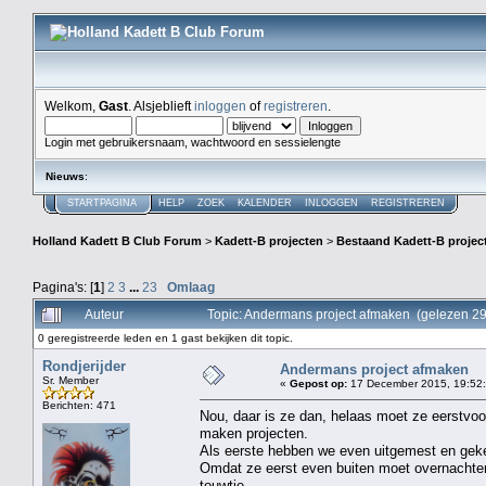
Welkom,
Gast
. Alsjeblieft
inloggen
of
registreren
.
Login met gebruikersnaam, wachtwoord en sessielengte
Nieuws
:
STARTPAGINA
HELP
ZOEK
KALENDER
INLOGGEN
REGISTREREN
Holland Kadett B Club Forum
>
Kadett-B projecten
>
Bestaand Kadett-B projec
Pagina's: [
1
]
2
3
...
23
Omlaag
Auteur
Topic: Andermans project afmaken (gelezen 2
0 geregistreerde leden en 1 gast bekijken dit topic.
Rondjerijder
Andermans project afmaken
Sr. Member
«
Gepost op:
17 December 2015, 19:52:
Berichten: 471
Nou, daar is ze dan, helaas moet ze eerstvoor
maken projecten.
Als eerste hebben we even uitgemest en gekek
Omdat ze eerst even buiten moet overnachten
touwtje.