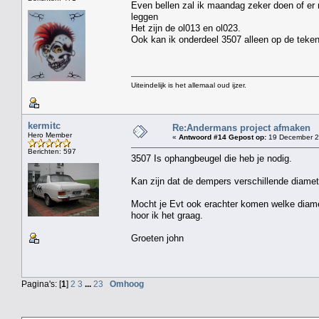
Even bellen zal ik maandag zeker doen of er
leggen
Het zijn de ol013 en ol023.
Ook kan ik onderdeel 3507 alleen op de tekeni
Uiteindelijk is het allemaal oud ijzer.
kermitc
Re:Andermans project afmaken
Hero Member
«
Antwoord #14 Gepost op:
19 December 2
Berichten: 597
3507 Is ophangbeugel die heb je nodig.
Kan zijn dat de dempers verschillende diame
Mocht je Evt ook erachter komen welke diamet
hoor ik het graag.
Groeten john
Pagina's: [
1
]
2
3
...
23
Omhoog