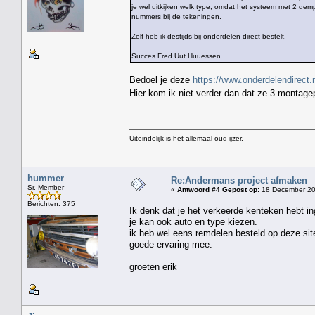
je wel uitkijken welk type, omdat het systeem met 2 de
nummers bij de tekeningen.
Zelf heb ik destijds bij onderdelen direct bestelt.
Succes Fred Uut Huuessen.
Bedoel je deze
https://www.onderdelendirect.
Hier kom ik niet verder dan dat ze 3 montag
Uiteindelijk is het allemaal oud ijzer.
hummer
Re:Andermans project afmaken
Sr. Member
«
Antwoord #4 Gepost op:
18 December 20
Berichten: 375
Ik denk dat je het verkeerde kenteken hebt in
je kan ook auto en type kiezen.
ik heb wel eens remdelen besteld op deze sit
goede ervaring mee.
groeten erik