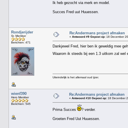
Ik heb gezocht via merk en model.
Succes Fred uut Huuessen.
Rondjerijder
Re:Andermans project afmaken
Sr. Member
«
Antwoord #9 Gepost op:
18 December 20
Berichten: 471
Dankjewel Fred, hier ben ik geweldig mee ge
Waarom ik steeds bij een 1.3 uitkom zal wel 
Uiteindelijk is het allemaal oud ijzer.
wienf390
Re:Andermans project afmaken
Hero Member
«
Antwoord #10 Gepost op:
18 December 2
Berichten: 545
Prima Succes
? verder.
Groeten Fred Uut Huuessen.