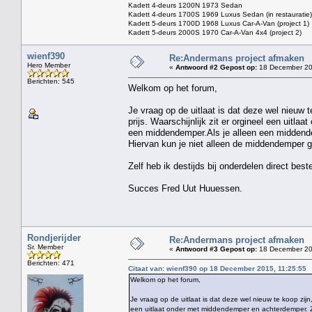
Kadett 4-deurs 1200N 1973 Sedan
Kadett 4-deurs 1700S 1969 Luxus Sedan (in restauratie)
Kadett 5-deurs 1700D 1968 Luxus Car-A-Van (project 1)
Kadett 5-deurs 2000S 1970 Car-A-Van 4x4 (project 2)
wienf390
Re:Andermans project afmaken
Hero Member
«
Antwoord #2 Gepost op:
18 December 20
Berichten: 545
Welkom op het forum,
Je vraag op de uitlaat is dat deze wel nieuw 
prijs. Waarschijnlijk zit er orgineel een uit
een middendemper.Als je alleen een middend
Hiervan kun je niet alleen de middendemper g
Zelf heb ik destijds bij onderdelen direct beste
Succes Fred Uut Huuessen.
Rondjerijder
Re:Andermans project afmaken
Sr. Member
«
Antwoord #3 Gepost op:
18 December 20
Berichten: 471
Citaat van: wienf390 op 18 December 2015, 11:25:55
Welkom op het forum,
Je vraag op de uitlaat is dat deze wel nieuw te koop zijn
een uitlaat onder met middendemper en achterdemper. 