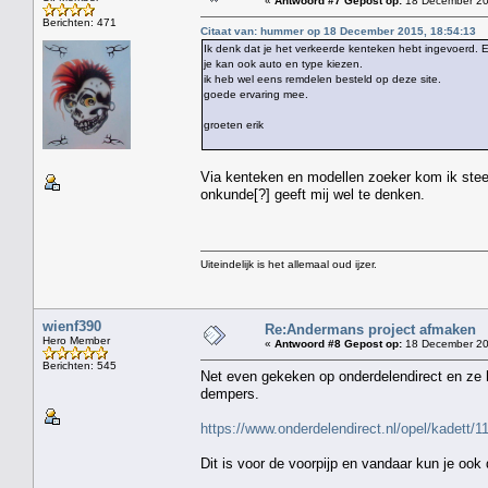
«
Antwoord #7 Gepost op:
18 December 20
Berichten: 471
Citaat van: hummer op 18 December 2015, 18:54:13
Ik denk dat je het verkeerde kenteken hebt ingevoerd. E
je kan ook auto en type kiezen.
ik heb wel eens remdelen besteld op deze site.
goede ervaring mee.
groeten erik
Via kenteken en modellen zoeker kom ik steeds 
onkunde[?] geeft mij wel te denken.
Uiteindelijk is het allemaal oud ijzer.
wienf390
Re:Andermans project afmaken
Hero Member
«
Antwoord #8 Gepost op:
18 December 20
Berichten: 545
Net even gekeken op onderdelendirect en ze 
dempers.
https://www.onderdelendirect.nl/opel/kadett/
Dit is voor de voorpijp en vandaar kun je ook 