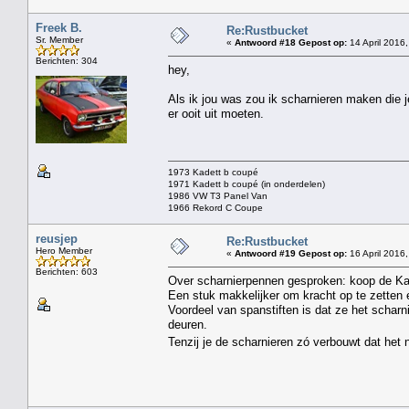
Freek B.
Re:Rustbucket
Sr. Member
«
Antwoord #18 Gepost op:
14 April 2016,
Berichten: 304
hey,
Als ik jou was zou ik scharnieren maken die 
er ooit uit moeten.
1973 Kadett b coupé
1971 Kadett b coupé (in onderdelen)
1986 VW T3 Panel Van
1966 Rekord C Coupe
reusjep
Re:Rustbucket
Hero Member
«
Antwoord #19 Gepost op:
16 April 2016,
Berichten: 603
Over scharnierpennen gesproken: koop de Kad
Een stuk makkelijker om kracht op te zetten 
Voordeel van spanstiften is dat ze het scharn
deuren.
Tenzij je de scharnieren zó verbouwt dat het n