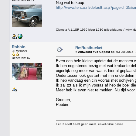
Nog wel te koop:
http://www.tenco.nl/default.asp?pageid=35&ar
Olympia A 1.1SR 1969 kleur L230 (silberblaumet.) vinyl d
Robbin
Re:Rustbucket
Jr. Member
«
Antwoord #25 Gepost op:
03 Juli 2016,
Berichten: 67
Even een hele kleine update dat de mensen w
Ik ben nog steeds bezig met wat krokante del
eigenlijk nog meer van wat ik hier al geplaats
Ondertussen ook gestart met mn onderdelen 
Ik heb vandaag een cih vooras met schijven 
Ik zal tzt als ik mijn vooras af heb de boel di
Meer heb ik even niet te melden. Nu tijd voor 
Groeten,
Robbin.
Een Kadett heeft geen roest, enkel dikke patina.