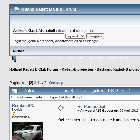
Welkom,
Gast
. Alsjeblieft
inloggen
of
registreren
.
Login met gebruikersnaam, wachtwoord en sessielengte
Nieuws
:
STARTPAGINA
HELP
ZOEK
KALENDER
INLOGGEN
REGISTREREN
Holland Kadett B Club Forum
>
Kadett-B projecten
>
Bestaand Kadett-B projec
Pagina's:
1
[
2
]
3
4
...
7
Omlaag
Auteur
Topic: Rustbucket (gelezen 133789 keer)
0 geregistreerde leden en 1 gast bekijken dit topic.
Remko1975
Re:Rustbucket
Newbie
«
Antwoord #15 Gepost op:
05 April 2016,
Berichten: 43
Ziet er super uit. Fijn dat deze Kadett gered w