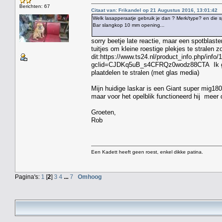
Berichten: 67
Citaat van: Frikandel op 21 Augustus 2016, 13:01:42
Welk lasapperaatje gebruik je dan ? Merk/type? en die sp
Bar slangkop 10 mm opening...
sorry beetje late reactie, maar een spotblast
tuitjes om kleine roestige plekjes te stralen z
dit:https://www.ts24.nl/product_info.php/in
gclid=CJDKq5uB_s4CFRQz0wodz88CTA Ik gebru
plaatdelen te stralen (met glas media)
Mijn huidige laskar is een Giant super mig18
maar voor het opelblik functioneerd hij meer
Groeten,
Rob
Een Kadett heeft geen roest, enkel dikke patina.
Pagina's:
1
[
2
]
3
4
...
7
Omhoog