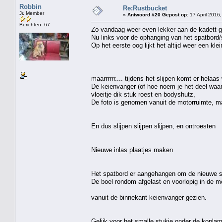
Robbin
Re:Rustbucket
Jr. Member
«
Antwoord #20 Gepost op:
17 April 2016,
Berichten: 67
Zo vandaag weer even lekker aan de kadett g
Nu links voor de ophanging van het spatbord
Op het eerste oog lijkt het altijd weer een klei
maarrrrrr.... tijdens het slijpen komt er hela
De keienvanger (of hoe noem je het deel waar j
vloeitje dik stuk roest en bodyshutz,
De foto is genomen vanuit de motorruimte, ma
En dus slijpen slijpen slijpen, en ontroesten
Nieuwe inlas plaatjes maken
Het spatbord er aangehangen om de nieuwe stu
De boel rondom afgelast en voorlopig in de meni
vanuit de binnekant keienvanger gezien.
Gelijk voor het smalle stukje onder de kopla