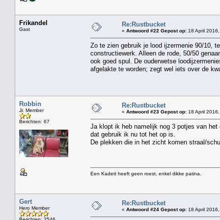
Frikandel
Re:Rustbucket
Gast
«
Antwoord #22 Gepost op:
18 April 2016,
Zo te zien gebruik je lood ijzermenie 90/10, t
constructiewerk. Alleen de rode, 50/50 genaam
ook goed spul. De ouderwetse loodijzermenie
afgelakte te worden; zegt wel iets over de kwali
Robbin
Re:Rustbucket
Jr. Member
«
Antwoord #23 Gepost op:
18 April 2016,
Berichten: 67
Ja klopt ik heb namelijk nog 3 potjes van he
dat gebruik ik nu tot het op is.
De plekken die in het zicht komen straal/schuu
Een Kadett heeft geen roest, enkel dikke patina.
Gert
Re:Rustbucket
Hero Member
«
Antwoord #24 Gepost op:
18 April 2016,
Berichten: 2546