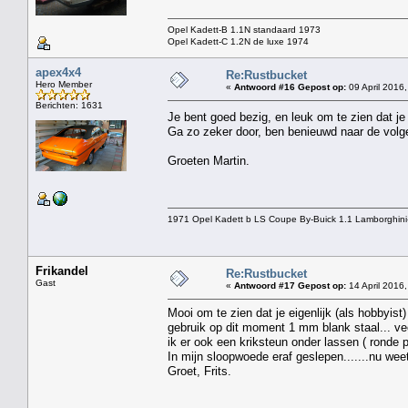
Opel Kadett-B 1.1N standaard 1973
Opel Kadett-C 1.2N de luxe 1974
apex4x4
Re:Rustbucket
Hero Member
«
Antwoord #16 Gepost op:
09 April 2016,
Berichten: 1631
Je bent goed bezig, en leuk om te zien dat 
Ga zo zeker door, ben benieuwd naar de volge
Groeten Martin.
1971 Opel Kadett b LS Coupe By-Buick 1.1 Lamborghini
Frikandel
Re:Rustbucket
Gast
«
Antwoord #17 Gepost op:
14 April 2016,
Mooi om te zien dat je eigenlijk (als hobbyis
gebruik op dit moment 1 mm blank staal... veel
ik er ook een kriksteun onder lassen ( ronde p
In mijn sloopwoede eraf geslepen.......nu weet
Groet, Frits.