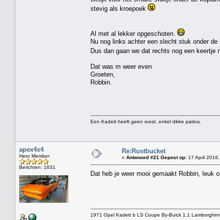
stevig als kroepoek
Al met al lekker opgeschoten.
Nu nog links achter een slecht stuk onder de
Dus dan gaan we dat rechts nog een keertje 
Dat was m weer even
Groeten,
Robbin.
Een Kadett heeft geen roest, enkel dikke patina.
apex4x4
Re:Rustbucket
Hero Member
«
Antwoord #21 Gepost op:
17 April 2016,
Berichten: 1631
Dat heb je weer mooi gemaakt Robbin, leuk om 
1971 Opel Kadett b LS Coupe By-Buick 1.1 Lamborghini