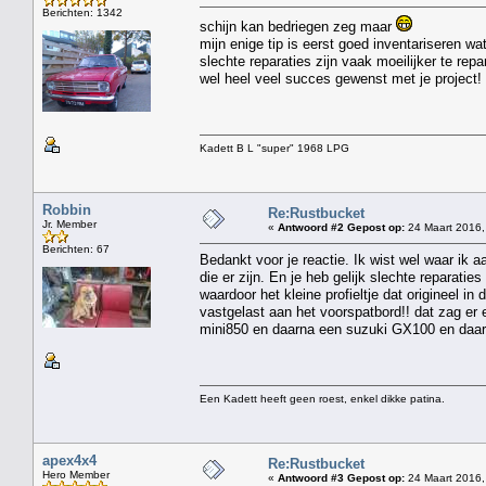
Berichten: 1342
schijn kan bedriegen zeg maar
mijn enige tip is eerst goed inventariseren wa
slechte reparaties zijn vaak moeilijker te rep
wel heel veel succes gewenst met je project!
Kadett B L "super" 1968 LPG
Robbin
Re:Rustbucket
Jr. Member
«
Antwoord #2 Gepost op:
24 Maart 2016,
Berichten: 67
Bedankt voor je reactie. Ik wist wel waar ik a
die er zijn. En je heb gelijk slechte reparati
waardoor het kleine profieltje dat origineel i
vastgelast aan het voorspatbord!! dat zag er e
mini850 en daarna een suzuki GX100 en daar
Een Kadett heeft geen roest, enkel dikke patina.
apex4x4
Re:Rustbucket
Hero Member
«
Antwoord #3 Gepost op:
24 Maart 2016,