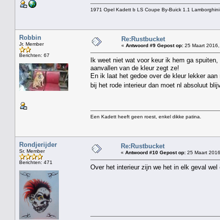
1971 Opel Kadett b LS Coupe By-Buick 1.1 Lamborghini
Robbin
Re:Rustbucket
Jr. Member
«
Antwoord #9 Gepost op:
25 Maart 2016,
Berichten: 67
Ik weet niet wat voor keur ik hem ga spuiten, 
aanvallen van de kleur zegt ze!
En ik laat het gedoe over de kleur lekker aa
bij het rode interieur dan moet nl absoluut bli
Een Kadett heeft geen roest, enkel dikke patina.
Rondjerijder
Re:Rustbucket
Sr. Member
«
Antwoord #10 Gepost op:
25 Maart 2016
Berichten: 471
Over het interieur zijn we het in elk geval we