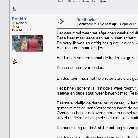
Uiteindelijk is het allemaal oud ijzer.
Robbin
Rustbucket
Jr. Member
«
Antwoord #11 Gepost op:
04 April 2016,
Berichten: 67
Het was mooi weer het afgelopen weekeind du
Deze keer maar eens aan het binnen scherm 
En sorry ik was zo driftig bezig dat ik eigenl
Hier toch een paar kiekjes.
Het binnen scherm vanuit de kofferbak gezien
Binnen scherm van onderaf.
En dus toen maar het hele rotte stuk eruit g
Het binnen scherm is inmiddels weer roestvrij 
nieuwe en oude staal weer bewerkt met Reaxy
Daarna eindelijk de dorpel terug gezet, Ik he
gemaakt met de pons/verzettang zodat de nieu
Overigens heb ik gekozen voor een dorpel va
wezel en deze het originele het dichtst benade
De aansluiting op de A-stijl moet nog vervan
De dorpel vanaf de onderzijde gezien, alles ee