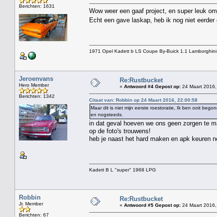
Berichten: 1631
Wow weer een gaaf project, en super leuk om 
Echt een gave laskap, heb ik nog niet eerde
1971 Opel Kadett b LS Coupe By-Buick 1.1 Lamborghini
Jeroenvans
Re:Rustbucket
Hero Member
«
Antwoord #4 Gepost op:
24 Maart 2016,
Berichten: 1342
Citaat van: Robbin op 24 Maart 2016, 22:00:58
Maar dit is niet mijn eerste roestoratie, Ik ben ooit 
en nogsteeds.
in dat geval hoeven we ons geen zorgen te ma
op de foto's trouwens!
heb je naast het hard maken en apk keuren nog
Kadett B L "super" 1968 LPG
Robbin
Re:Rustbucket
Jr. Member
«
Antwoord #5 Gepost op:
24 Maart 2016,
Berichten: 67