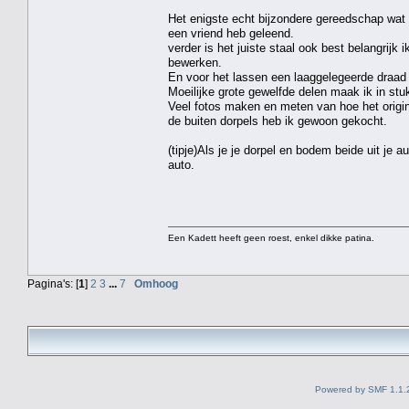
Het enigste echt bijzondere gereedschap wat 
een vriend heb geleend.
verder is het juiste staal ook best belangrijk 
bewerken.
En voor het lassen een laaggelegeerde draad g
Moeilijke grote gewelfde delen maak ik in stukk
Veel fotos maken en meten van hoe het origine
de buiten dorpels heb ik gewoon gekocht.
(tipje)Als je je dorpel en bodem beide uit je 
auto.
Een Kadett heeft geen roest, enkel dikke patina.
Pagina's: [
1
]
2
3
...
7
Omhoog
Powered by SMF 1.1.