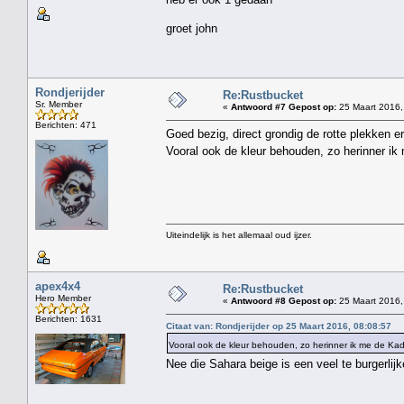
groet john
Rondjerijder
Re:Rustbucket
Sr. Member
«
Antwoord #7 Gepost op:
25 Maart 2016,
Berichten: 471
Goed bezig, direct grondig de rotte plekken er
Vooral ook de kleur behouden, zo herinner i
Uiteindelijk is het allemaal oud ijzer.
apex4x4
Re:Rustbucket
Hero Member
«
Antwoord #8 Gepost op:
25 Maart 2016,
Berichten: 1631
Citaat van: Rondjerijder op 25 Maart 2016, 08:08:57
Vooral ook de kleur behouden, zo herinner ik me de K
Nee die Sahara beige is een veel te burgerlijk