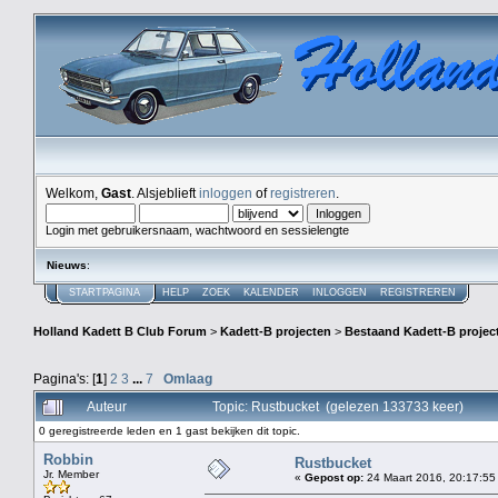
Welkom,
Gast
. Alsjeblieft
inloggen
of
registreren
.
Login met gebruikersnaam, wachtwoord en sessielengte
Nieuws
:
STARTPAGINA
HELP
ZOEK
KALENDER
INLOGGEN
REGISTREREN
Holland Kadett B Club Forum
>
Kadett-B projecten
>
Bestaand Kadett-B projec
Pagina's: [
1
]
2
3
...
7
Omlaag
Auteur
Topic: Rustbucket (gelezen 133733 keer)
0 geregistreerde leden en 1 gast bekijken dit topic.
Robbin
Rustbucket
Jr. Member
«
Gepost op:
24 Maart 2016, 20:17:55