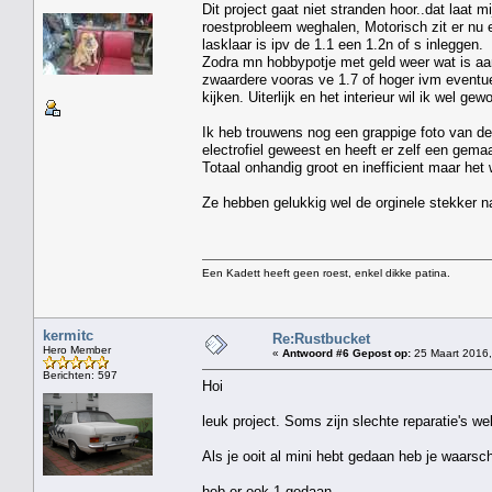
Dit project gaat niet stranden hoor..dat laat 
roestprobleem weghalen, Motorisch zit er nu ee
lasklaar is ipv de 1.1 een 1.2n of s inleggen.
Zodra mn hobbypotje met geld weer wat is aan
zwaardere vooras ve 1.7 of hoger ivm eventue
kijken. Uiterlijk en het interieur wil ik wel ge
Ik heb trouwens nog een grappige foto van de 
electrofiel geweest en heeft er zelf een gem
Totaal onhandig groot en inefficient maar he
Ze hebben gelukkig wel de orginele stekker n
Een Kadett heeft geen roest, enkel dikke patina.
kermitc
Re:Rustbucket
Hero Member
«
Antwoord #6 Gepost op:
25 Maart 2016,
Berichten: 597
Hoi
leuk project. Soms zijn slechte reparatie's we
Als je ooit al mini hebt gedaan heb je waarsc
heb er ook 1 gedaan