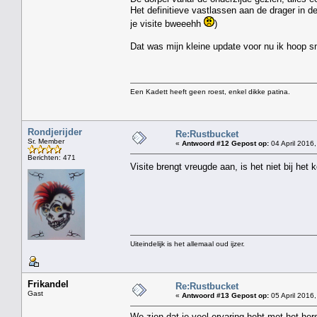
Het definitieve vastlassen aan de drager in d
je visite bweeehh
)
Dat was mijn kleine update voor nu ik hoop s
Een Kadett heeft geen roest, enkel dikke patina.
Rondjerijder
Re:Rustbucket
Sr. Member
«
Antwoord #12 Gepost op:
04 April 2016,
Berichten: 471
Visite brengt vreugde aan, is het niet bij het
Uiteindelijk is het allemaal oud ijzer.
Frikandel
Re:Rustbucket
Gast
«
Antwoord #13 Gepost op:
05 April 2016,
We zien dat je veel ervaring hebt met het her