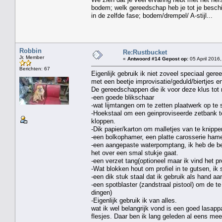
bodem; welk gereedschap heb je tot je beschi
in de zelfde fase; bodem/drempel/ A-stijl...
Robbin
Re:Rustbucket
Jr. Member
«
Antwoord #14 Gepost op:
05 April 2016,
Berichten: 67
Eigenlijk gebruik ik niet zoveel speciaal ger
met een beetje improvisatie/geduld/biertjes
De gereedschappen die ik voor deze klus tot n
-een goede blikschaar
-wat lijmtangen om te zetten plaatwerk op te
-Hoekstaal om een geinproviseerde zetbank 
kloppen.
-Dik papier/karton om malletjes van te knippen
-een bolkophamer, een platte carosserie hame
-een aangepaste waterpomptang, ik heb de be
het over een smal stukje gaat.
-een verzet tang(optioneel maar ik vind het pr
-Wat blokken hout om profiel in te gutsen, ik
-een dik stuk staal dat ik gebruik als hand a
-een spotblaster (zandstraal pistool) om de 
dingen)
-Eigenlijk gebruik ik van alles.
wat ik wel belangrijk vond is een goed lasappa
flesjes. Daar ben ik lang geleden al eens me