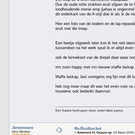
Dus de oude rotte stukken eruit slijpen de te
loodhoudende menie erop (jahaa is ongezond
de onderkant van de A-stijl doe ik als ik de n
Hier een foto van de bodem en de lap reparat
eruit met die troep.
Een beetje slijpwerk later kon ik het niet lat
tussendoor na het werk spuit ik er altijd even 
ook de binnekant van de dorpel daar waar nodi
mn zoon happy met mn nieuwe maffe laskap 
Maffe laskap, last overigens erg fijn met dit
heb nog meer maar dit was het even voor nu d
trouwens ook bedankt daarvoor.
Een Kadett heeft geen roest, enkel dikke patina.
Jeroenvans
Re:Rustbucket
Hero Member
«
Antwoord #1 Gepost op:
24 Maart 2016,