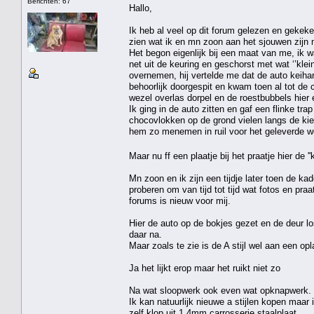
Berichten: 67
Hallo,
Ik heb al veel op dit forum gelezen en gekek
zien wat ik en mn zoon aan het sjouwen zijn 
Het begon eigenlijk bij een maat van me, ik w
net uit de keuring en geschorst met wat ‘’kle
overnemen, hij vertelde me dat de auto keihar
behoorlijk doorgespit en kwam toen al tot de 
wezel overlas dorpel en de roestbubbels hier 
Ik ging in de auto zitten en gaf een flinke tr
chocovlokken op de grond vielen langs de kie
hem zo menemen in ruil voor het geleverde we
Maar nu ff een plaatje bij het praatje hier de '
Mn zoon en ik zijn een tijdje later toen de k
proberen om van tijd tot tijd wat fotos en pra
forums is nieuw voor mij.
Hier de auto op de bokjes gezet en de deur lo
daar na.
Maar zoals te zie is de A stijl wel aan een 
Ja het lijkt erop maar het ruikt niet zo
Na wat sloopwerk ook even wat opknapwerk.
Ik kan natuurlijk nieuwe a stijlen kopen maar 
zelf klop uit 1.4mm carrosserie staalplaat.