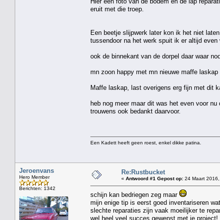
Hier een foto van de bodem en de lap reparat
eruit met die troep.
Een beetje slijpwerk later kon ik het niet lat
tussendoor na het werk spuit ik er altijd even 
ook de binnekant van de dorpel daar waar nodi
mn zoon happy met mn nieuwe maffe laskap 
Maffe laskap, last overigens erg fijn met dit
heb nog meer maar dit was het even voor nu d
trouwens ook bedankt daarvoor.
Een Kadett heeft geen roest, enkel dikke patina.
Jeroenvans
Re:Rustbucket
Hero Member
«
Antwoord #1 Gepost op:
24 Maart 2016,
Berichten: 1342
schijn kan bedriegen zeg maar
mijn enige tip is eerst goed inventariseren wa
slechte reparaties zijn vaak moeilijker te rep
wel heel veel succes gewenst met je project!