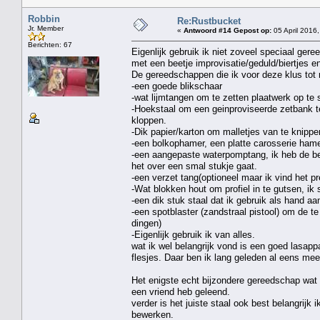
Robbin
Re:Rustbucket
Jr. Member
«
Antwoord #14 Gepost op:
05 April 2016,
Berichten: 67
Eigenlijk gebruik ik niet zoveel speciaal ger
met een beetje improvisatie/geduld/biertjes
De gereedschappen die ik voor deze klus tot n
-een goede blikschaar
-wat lijmtangen om te zetten plaatwerk op te
-Hoekstaal om een geinproviseerde zetbank 
kloppen.
-Dik papier/karton om malletjes van te knippen
-een bolkophamer, een platte carosserie hame
-een aangepaste waterpomptang, ik heb de be
het over een smal stukje gaat.
-een verzet tang(optioneel maar ik vind het pr
-Wat blokken hout om profiel in te gutsen, ik
-een dik stuk staal dat ik gebruik als hand a
-een spotblaster (zandstraal pistool) om de 
dingen)
-Eigenlijk gebruik ik van alles.
wat ik wel belangrijk vond is een goed lasappa
flesjes. Daar ben ik lang geleden al eens me
Het enigste echt bijzondere gereedschap wat 
een vriend heb geleend.
verder is het juiste staal ook best belangrijk 
bewerken.