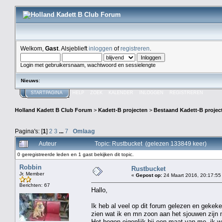
Welkom,
Gast
. Alsjeblieft
inloggen
of
registreren
.
Login met gebruikersnaam, wachtwoord en sessielengte
Nieuws
:
STARTPAGINA
HELP
ZOEK
KALENDER
INLOGGEN
REGISTREREN
Holland Kadett B Club Forum
>
Kadett-B projecten
>
Bestaand Kadett-B projec
Pagina's: [
1
]
2
3
...
7
Omlaag
Auteur
Topic: Rustbucket (gelezen 133849 keer)
0 geregistreerde leden en 1 gast bekijken dit topic.
Robbin
Rustbucket
Jr. Member
«
Gepost op:
24 Maart 2016, 20:17:55
Berichten: 67
Hallo,
Ik heb al veel op dit forum gelezen en gekek
zien wat ik en mn zoon aan het sjouwen zijn 
Het begon eigenlijk bij een maat van me, ik w