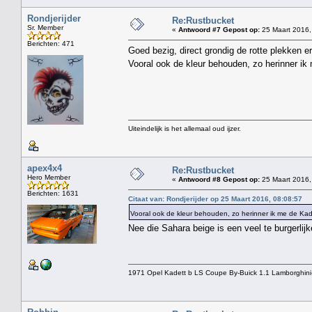
Rondjerijder
Re:Rustbucket
Sr. Member
«
Antwoord #7 Gepost op:
25 Maart 2016,
Berichten: 471
Goed bezig, direct grondig de rotte plekken er
Vooral ook de kleur behouden, zo herinner i
Uiteindelijk is het allemaal oud ijzer.
apex4x4
Re:Rustbucket
Hero Member
«
Antwoord #8 Gepost op:
25 Maart 2016,
Berichten: 1631
Citaat van: Rondjerijder op 25 Maart 2016, 08:08:57
Vooral ook de kleur behouden, zo herinner ik me de K
Nee die Sahara beige is een veel te burgerlijk
1971 Opel Kadett b LS Coupe By-Buick 1.1 Lamborghini