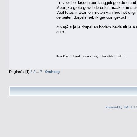
En voor het lassen een laaggelegeerde draad g
Moeilijke grote gewelfde delen maak ik in stukk
Veel fotos maken en meten van hoe het origine
de buiten dorpels heb ik gewoon gekocht.
(tipje)Als je je dorpel en bodem beide uit je 
auto.
Een Kadett heeft geen roest, enkel dikke patina.
Pagina's: [
1
]
2
3
...
7
Omhoog
Powered by SMF 1.1.