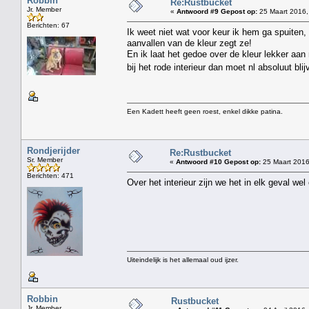
Robbin
Re:Rustbucket
Jr. Member
«
Antwoord #9 Gepost op:
25 Maart 2016,
Berichten: 67
Ik weet niet wat voor keur ik hem ga spuiten, 
aanvallen van de kleur zegt ze!
En ik laat het gedoe over de kleur lekker aa
bij het rode interieur dan moet nl absoluut bli
Een Kadett heeft geen roest, enkel dikke patina.
Rondjerijder
Re:Rustbucket
Sr. Member
«
Antwoord #10 Gepost op:
25 Maart 2016
Berichten: 471
Over het interieur zijn we het in elk geval we
Uiteindelijk is het allemaal oud ijzer.
Robbin
Rustbucket
Jr. Member