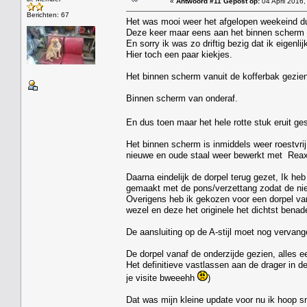
«
Antwoord #11 Gepost op:
04 April 2016,
Berichten: 67
Het was mooi weer het afgelopen weekeind du
Deze keer maar eens aan het binnen scherm 
En sorry ik was zo driftig bezig dat ik eigenl
Hier toch een paar kiekjes.
Het binnen scherm vanuit de kofferbak gezien
Binnen scherm van onderaf.
En dus toen maar het hele rotte stuk eruit g
Het binnen scherm is inmiddels weer roestvrij 
nieuwe en oude staal weer bewerkt met Reaxy
Daarna eindelijk de dorpel terug gezet, Ik he
gemaakt met de pons/verzettang zodat de nieu
Overigens heb ik gekozen voor een dorpel va
wezel en deze het originele het dichtst benade
De aansluiting op de A-stijl moet nog vervan
De dorpel vanaf de onderzijde gezien, alles ee
Het definitieve vastlassen aan de drager in d
je visite bweeehh
)
Dat was mijn kleine update voor nu ik hoop s