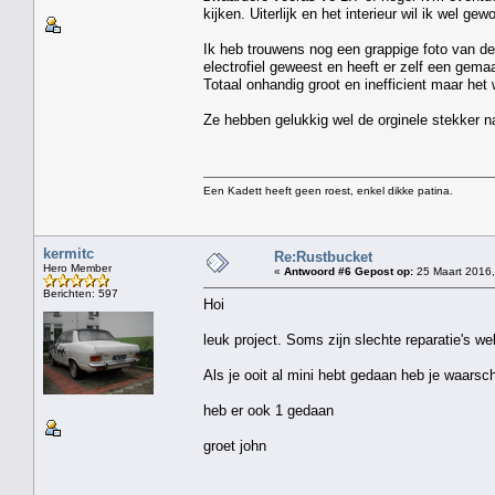
kijken. Uiterlijk en het interieur wil ik wel ge
Ik heb trouwens nog een grappige foto van de 
electrofiel geweest en heeft er zelf een gem
Totaal onhandig groot en inefficient maar he
Ze hebben gelukkig wel de orginele stekker n
Een Kadett heeft geen roest, enkel dikke patina.
kermitc
Re:Rustbucket
Hero Member
«
Antwoord #6 Gepost op:
25 Maart 2016,
Berichten: 597
Hoi
leuk project. Soms zijn slechte reparatie's we
Als je ooit al mini hebt gedaan heb je waarsc
heb er ook 1 gedaan
groet john