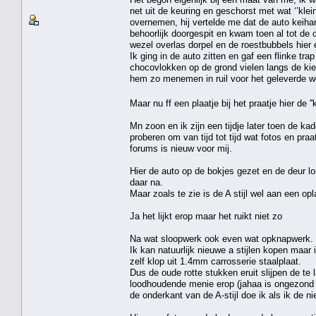
net uit de keuring en geschorst met wat ‘’kle
overnemen, hij vertelde me dat de auto keihar
behoorlijk doorgespit en kwam toen al tot de 
wezel overlas dorpel en de roestbubbels hier 
Ik ging in de auto zitten en gaf een flinke tr
chocovlokken op de grond vielen langs de kie
hem zo menemen in ruil voor het geleverde we
Maar nu ff een plaatje bij het praatje hier de '
Mn zoon en ik zijn een tijdje later toen de k
proberen om van tijd tot tijd wat fotos en pra
forums is nieuw voor mij.
Hier de auto op de bokjes gezet en de deur lo
daar na.
Maar zoals te zie is de A stijl wel aan een 
Ja het lijkt erop maar het ruikt niet zo
Na wat sloopwerk ook even wat opknapwerk.
Ik kan natuurlijk nieuwe a stijlen kopen maar 
zelf klop uit 1.4mm carrosserie staalplaat.
Dus de oude rotte stukken eruit slijpen de te
loodhoudende menie erop (jahaa is ongezond
de onderkant van de A-stijl doe ik als ik de n