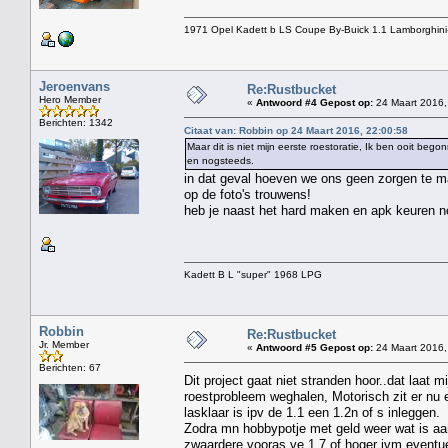
1971 Opel Kadett b LS Coupe By-Buick 1.1 Lamborghini
Jeroenvans
Re:Rustbucket
Hero Member
«
Antwoord #4 Gepost op:
24 Maart 2016,
Berichten: 1342
Citaat van: Robbin op 24 Maart 2016, 22:00:58
Maar dit is niet mijn eerste roestoratie, Ik ben ooit 
en nogsteeds.
in dat geval hoeven we ons geen zorgen te ma
op de foto's trouwens!
heb je naast het hard maken en apk keuren nog
Kadett B L "super" 1968 LPG
Robbin
Re:Rustbucket
Jr. Member
«
Antwoord #5 Gepost op:
24 Maart 2016,
Berichten: 67
Dit project gaat niet stranden hoor..dat laat 
roestprobleem weghalen, Motorisch zit er nu ee
lasklaar is ipv de 1.1 een 1.2n of s inleggen.
Zodra mn hobbypotje met geld weer wat is aan
zwaardere vooras ve 1.7 of hoger ivm eventue