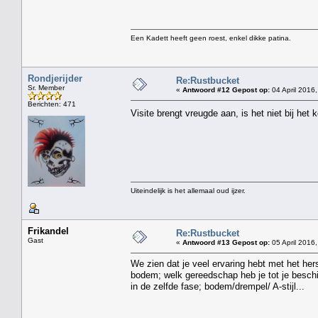
Een Kadett heeft geen roest, enkel dikke patina.
Rondjerijder
Re:Rustbucket
Sr. Member
«
Antwoord #12 Gepost op:
04 April 2016,
Berichten: 471
Visite brengt vreugde aan, is het niet bij het
Uiteindelijk is het allemaal oud ijzer.
Frikandel
Re:Rustbucket
Gast
«
Antwoord #13 Gepost op:
05 April 2016,
We zien dat je veel ervaring hebt met het her
bodem; welk gereedschap heb je tot je beschi
in de zelfde fase; bodem/drempel/ A-stijl...