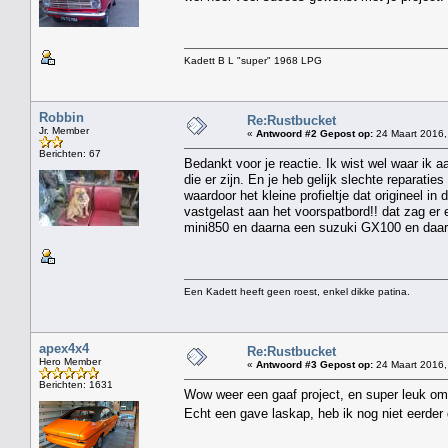
Kadett B L "super" 1968 LPG
Robbin
Re:Rustbucket
Jr. Member
«
Antwoord #2 Gepost op:
24 Maart 2016,
Berichten: 67
Bedankt voor je reactie. Ik wist wel waar ik a
die er zijn. En je heb gelijk slechte reparati
waardoor het kleine profieltje dat origineel i
vastgelast aan het voorspatbord!! dat zag er e
mini850 en daarna een suzuki GX100 en daar
Een Kadett heeft geen roest, enkel dikke patina.
apex4x4
Re:Rustbucket
Hero Member
«
Antwoord #3 Gepost op:
24 Maart 2016,
Berichten: 1631
Wow weer een gaaf project, en super leuk om 
Echt een gave laskap, heb ik nog niet eerde