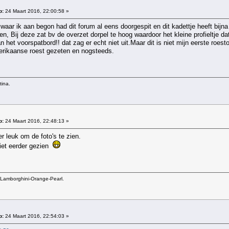
p:
24 Maart 2016, 22:00:58 »
 waar ik aan begon had dit forum al eens doorgespit en dit kadettje heeft bijna a
en, Bij deze zat bv de overzet dorpel te hoog waardoor het kleine profieltje d
an het voorspatbord!! dat zag er echt niet uit.Maar dit is niet mijn eerste roe
rikaanse roest gezeten en nogsteeds.
tina.
p:
24 Maart 2016, 22:48:13 »
 leuk om de foto's te zien.
iet eerder gezien
Lamborghini-Orange-Pearl.
p:
24 Maart 2016, 22:54:03 »