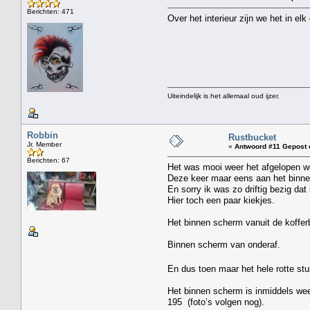
Berichten: 471
Over het interieur zijn we het in el
Uiteindelijk is het allemaal oud ijzer.
Robbin
Rustbucket
Jr. Member
«
Antwoord #11 Gepost 
Berichten: 67
Het was mooi weer het afgelopen w
Deze keer maar eens aan het binne
En sorry ik was zo driftig bezig dat
Hier toch een paar kiekjes.
Het binnen scherm vanuit de koffer
Binnen scherm van onderaf.
En dus toen maar het hele rotte stu
Het binnen scherm is inmiddels weer
195 (foto’s volgen nog).