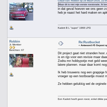
Citaat van: Robbin op 24 Maart 2016, 22:0
Maar dit is niet mijn eerste roestoratie, 
in dat geval hoeven we ons geen zor
heb je naast het hard maken en apk 
Kadett B L "super" 1968 LPG
Robbin
Re:Rustbucket
Jr. Member
«
Antwoord #5 Gepost o
Berichten: 67
Dit project gaat niet stranden hoor.
is en rijp voor een revisie maar daar
Zodra mn hobbypotje met geld weer 
latere plannen. maar daar komt nog h
Ik heb trouwens nog een grappige fo
vroeger op een testboardje moest m
Ze hebben gelukkig wel de orginele 
Een Kadett heeft geen roest, enkel dikke pa