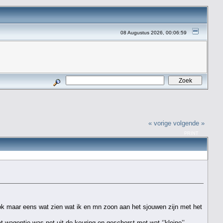
08 Augustus 2026, 00:06:59
« vorige
volgende »
PRINT
ook maar eens wat zien wat ik en mn zoon aan het sjouwen zijn met het
t wagentje was net uit de keuring en geschorst met wat ‘’kleine’’