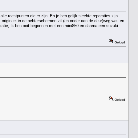
lle roestpunten die er zijn. En je heb gelijk slechte reparaties zijn
at origineel in de achterschermen zit (en onder aan de deur)weg was en
storatie, Ik ben ooit begonnen met een mini850 en daarna een suzuki
Gelogd
Gelogd