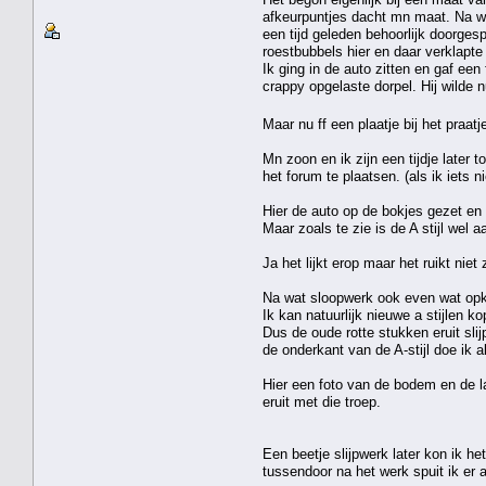
afkeurpuntjes dacht mn maat. Na wat
een tijd geleden behoorlijk doorges
roestbubbels hier en daar verklapte
Ik ging in de auto zitten en gaf ee
crappy opgelaste dorpel. Hij wilde 
Maar nu ff een plaatje bij het praatj
Mn zoon en ik zijn een tijdje later 
het forum te plaatsen. (als ik iets
Hier de auto op de bokjes gezet en 
Maar zoals te zie is de A stijl we
Ja het lijkt erop maar het ruikt niet 
Na wat sloopwerk ook even wat op
Ik kan natuurlijk nieuwe a stijlen k
Dus de oude rotte stukken eruit sl
de onderkant van de A-stijl doe ik 
Hier een foto van de bodem en de l
eruit met die troep.
Een beetje slijpwerk later kon ik he
tussendoor na het werk spuit ik er a