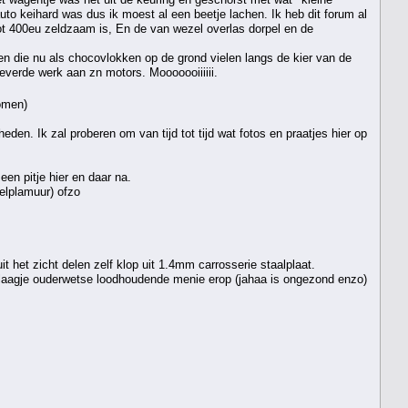
uto keihard was dus ik moest al een beetje lachen. Ik heb dit forum al
 tot 400eu zeldzaam is, En de van wezel overlas dorpel en de
ken die nu als chocovlokken op de grond vielen langs de kier van de
everde werk aan zn motors. Mooooooiiiiii.
nomen)
den. Ik zal proberen om van tijd tot tijd wat fotos en praatjes hier op
en pitje hier en daar na.
elplamuur) ofzo
it het zicht delen zelf klop uit 1.4mm carrosserie staalplaat.
en laagje ouderwetse loodhoudende menie erop (jahaa is ongezond enzo)