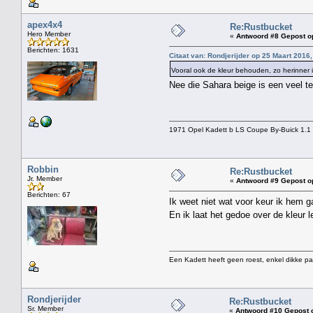
apex4x4
Re:Rustbucket
Hero Member
«
Antwoord #8 Gepost o
Berichten: 1631
Citaat van: Rondjerijder op 25 Maart 2016,
Vooral ook de kleur behouden, zo herinne
Nee die Sahara beige is een veel te 
1971 Opel Kadett b LS Coupe By-Buick 1.1 
Robbin
Re:Rustbucket
Jr. Member
«
Antwoord #9 Gepost o
Berichten: 67
Ik weet niet wat voor keur ik hem g
En ik laat het gedoe over de kleur 
Een Kadett heeft geen roest, enkel dikke pa
Rondjerijder
Re:Rustbucket
Sr. Member
«
Antwoord #10 Gepost 