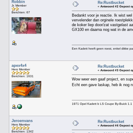
Robbin
Re:Rustbucket
Jr. Member
«
Antwoord #2 Gepost o
Berichten: 67
Bedankt voor je reactie. Ik wist wel
vervelender dan orginele roestplekk
de koker liep door/zat vastgelast a
GX100 en daarna nog wat in de ame
Een Kadett heeft geen roest, enkel dikke pa
apex4x4
Re:Rustbucket
Hero Member
«
Antwoord #3 Gepost o
Berichten: 1631
Wow weer een gaaf project, en super
Echt een gave laskap, heb ik nog n
1971 Opel Kadett b LS Coupe By-Buick 1.1 
Jeroenvans
Re:Rustbucket
Hero Member
«
Antwoord #4 Gepost o
Berichten: 1342