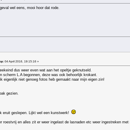
k geval wel eens, mooi hoor dat rode.
op:
04 April 2016, 19:15:16 »
eekeind dus weer even wat aan het opeltje geknutseld.
n scherm L.A begonnen, deze was ook behoorlijk krokant.
 ik eigenlijk niet genoeg fotos heb gemaakt naar mijn eigen zin!
bak gezien.
k eruit geslepen. Lijkt wel een kunstwerk!
 roestvrij en alles zit er weer ingelast de lasnaden etc weer ingestreken me