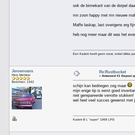
ook de binnekant van de dorpel daar
mn zoon happy met mn nieuwe maff
Maffe laskap, last overigens erg fi
heb nog meer maar dit was het even
Een Kadett heeft geen roest, enkel dikke pa
Jeroenvans
Re:Rustbucket
Hero Member
«
Antwoord #1 Gepost o
Berichten: 1342
schijn kan bedriegen zeg maar
mijn enige tip is eerst goed inventa
niet gerepareerde verrotte stukken!
wel heel veel succes gewenst met j
Kadett B L "super" 1968 LPG