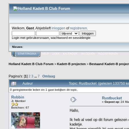
Welkom,
Gast
. Alsjeblieft
inloggen
of
registreren
.
Login met gebruikersnaam, wachtwoord en sessielengte
Nieuws
:
STARTPAGINA
HELP
ZOEK
KALENDER
INLOGGEN
REGISTREREN
Holland Kadett B Club Forum
>
Kadett-B projecten
>
Bestaand Kadett-B projec
Pagina's: [
1
]
2
3
...
7
Omlaag
Auteur
Topic: Rustbucket (gelezen 133750 ke
0 geregistreerde leden en 1 gast bekijken dit topic.
Robbin
Rustbucket
Jr. Member
«
Gepost op:
24 Maa
Berichten: 67
Hallo,
Ik heb al veel op dit forum geleze
kadetje.
Het begon eigenlijk bij een maat va