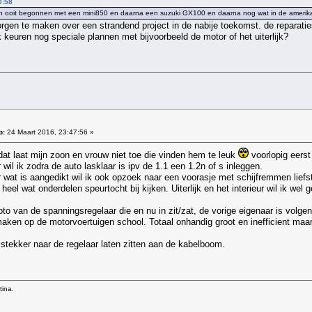
0:58
Ik ben ooit begonnen met een mini850 en daarna een suzuki GX100 en daarna nog wat in de ameri
gen te maken over een strandend project in de nabije toekomst. de reparaties
keuren nog speciale plannen met bijvoorbeeld de motor of het uiterlijk?
p:
24 Maart 2016, 23:47:56 »
.dat laat mijn zoon en vrouw niet toe die vinden hem te leuk
voorlopig eerst
 wil ik zodra de auto lasklaar is ipv de 1.1 een 1.2n of s inleggen.
wat is aangedikt wil ik ook opzoek naar een voorasje met schijfremmen liefs
eel wat onderdelen speurtocht bij kijken. Uiterlijk en het interieur wil ik wel 
to van de spanningsregelaar die en nu in zit/zat, de vorige eigenaar is volgen
aken op de motorvoertuigen school. Totaal onhandig groot en inefficient maa
stekker naar de regelaar laten zitten aan de kabelboom.
tina.