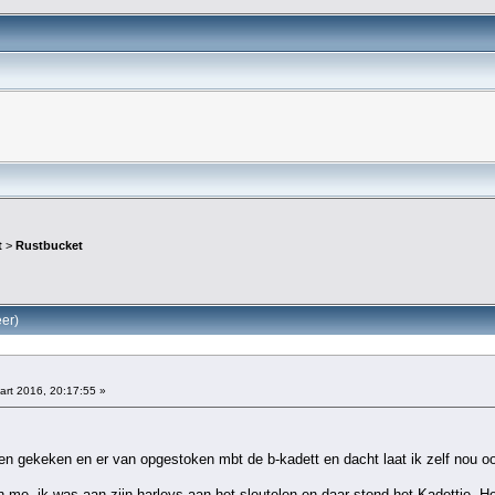
t
>
Rustbucket
er)
rt 2016, 20:17:55 »
n en gekeken en er van opgestoken mbt de b-kadett en dacht laat ik zelf nou 
n me, ik was aan zijn harleys aan het sleutelen en daar stond het Kadettje. He