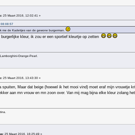
p:
25 Maart 2016, 12:02:41 »
 08:08:57
r ik me de Kadettjes van de gewone burgerman.
burgerlijke kleur, ik zou er een sportief kleurtje op zetten
Lamborghini-Orange-Pearl.
p:
25 Maart 2016, 13:43:30 »
a spuiten, Maar dat beige (hoewel ik het mooi vind) moet eraf mijn vrouwtje kri
lekker aan mn vrouw en mn zoon over. Van mij mag bijna elke kleur zolang het m
tina.
op:
25 Maart 2016, 16:25:49 »