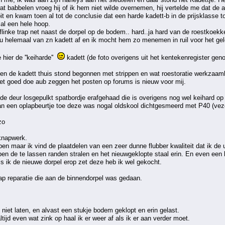
 babbelen vroeg hij of ik hem niet wilde overnemen, hij vertelde me dat de a
pit en kwam toen al tot de conclusie dat een harde kadett-b in de prijsklasse
 al een hele hoop.
n flinke trap net naast de dorpel op de bodem.. hard..ja hard van de roestkoek
nu helemaal van zn kadett af en ik mocht hem zo menemen in ruil voor het gel
e hier de ''keiharde''
kadett (de foto overigens uit het kentekenregister ge
toen de kadett thuis stond begonnen met strippen en wat roestoratie werkzaamhe
 niet goed doe aub zeggen het posten op forums is nieuw voor mij.
de deur losgepulkt spatbordje erafgehaad die is overigens nog wel keihard op e
l aan een oplapbeurtje toe deze was nogal oldskool dichtgesmeerd met P40 (vez
zo
knapwerk.
open maar ik vind de plaatdelen van een zeer dunne flubber kwaliteit dat ik de u
ijpen de te lassen randen stralen en het nieuwgeklopte staal erin. En even e
als ik de nieuwe dorpel erop zet deze heb ik wel gekocht.
ap reparatie die aan de binnendorpel was gedaan.
t niet laten, en alvast een stukje bodem geklopt en erin gelast.
ltijd even wat zink op haal ik er weer af als ik er aan verder moet.