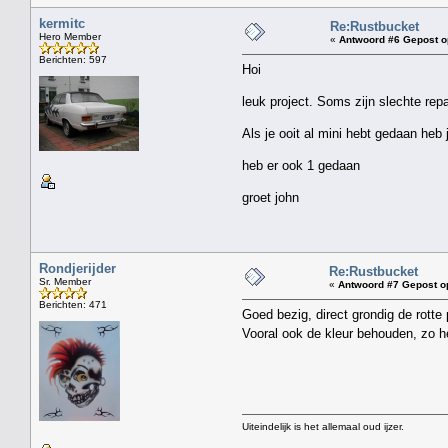
kermitc
Re:Rustbucket
Hero Member
«
Antwoord #6 Gepost o
Berichten: 597
Hoi
leuk project. Soms zijn slechte repa
Als je ooit al mini hebt gedaan heb
heb er ook 1 gedaan
groet john
Rondjerijder
Re:Rustbucket
Sr. Member
«
Antwoord #7 Gepost o
Berichten: 471
Goed bezig, direct grondig de rotte 
Vooral ook de kleur behouden, zo 
Uiteindelijk is het allemaal oud ijzer.