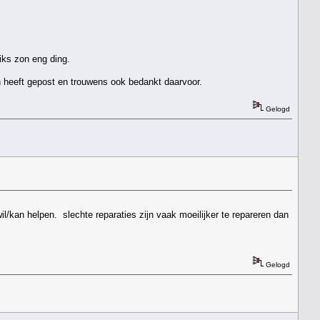
niks zon eng ding.
n heeft gepost en trouwens ook bedankt daarvoor.
Gelogd
wil/kan helpen. slechte reparaties zijn vaak moeilijker te repareren dan
Gelogd