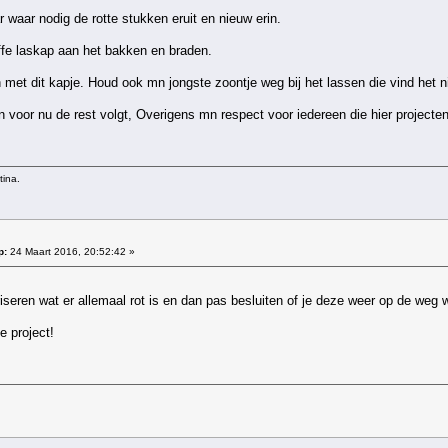
 waar nodig de rotte stukken eruit en nieuw erin.
e laskap aan het bakken en braden.
jn met dit kapje. Houd ook mn jongste zoontje weg bij het lassen die vind het 
 voor nu de rest volgt, Overigens mn respect voor iedereen die hier projecte
tina.
p:
24 Maart 2016, 20:52:42 »
riseren wat er allemaal rot is en dan pas besluiten of je deze weer op de weg 
e project!