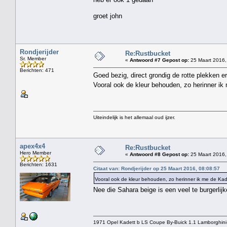
groet john
Rondjerijder
Re:Rustbucket
Sr. Member
«
Antwoord #7 Gepost op:
25 Maart 2016,
Berichten: 471
Goed bezig, direct grondig de rotte plekken er
Vooral ook de kleur behouden, zo herinner i
Uiteindelijk is het allemaal oud ijzer.
apex4x4
Re:Rustbucket
Hero Member
«
Antwoord #8 Gepost op:
25 Maart 2016,
Berichten: 1631
Citaat van: Rondjerijder op 25 Maart 2016, 08:08:57
Vooral ook de kleur behouden, zo herinner ik me de K
Nee die Sahara beige is een veel te burgerlijk
1971 Opel Kadett b LS Coupe By-Buick 1.1 Lamborghini