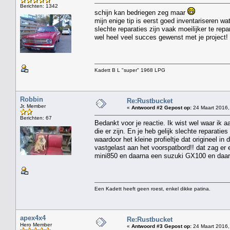
Berichten: 1342
schijn kan bedriegen zeg maar
mijn enige tip is eerst goed inventariseren wa
slechte reparaties zijn vaak moeilijker te rep
wel heel veel succes gewenst met je project!
Kadett B L "super" 1968 LPG
Robbin
Re:Rustbucket
Jr. Member
«
Antwoord #2 Gepost op:
24 Maart 2016,
Berichten: 67
Bedankt voor je reactie. Ik wist wel waar ik a
die er zijn. En je heb gelijk slechte reparati
waardoor het kleine profieltje dat origineel i
vastgelast aan het voorspatbord!! dat zag er e
mini850 en daarna een suzuki GX100 en daar
Een Kadett heeft geen roest, enkel dikke patina.
apex4x4
Re:Rustbucket
Hero Member
«
Antwoord #3 Gepost op:
24 Maart 2016,