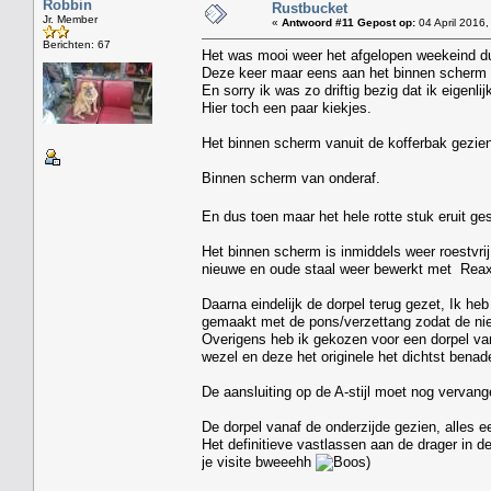
Robbin
Rustbucket
Jr. Member
«
Antwoord #11 Gepost op:
04 April 2016,
Berichten: 67
Het was mooi weer het afgelopen weekeind du
Deze keer maar eens aan het binnen scherm 
En sorry ik was zo driftig bezig dat ik eigenl
Hier toch een paar kiekjes.
Het binnen scherm vanuit de kofferbak gezien
Binnen scherm van onderaf.
En dus toen maar het hele rotte stuk eruit g
Het binnen scherm is inmiddels weer roestvrij 
nieuwe en oude staal weer bewerkt met Reaxy
Daarna eindelijk de dorpel terug gezet, Ik he
gemaakt met de pons/verzettang zodat de nieu
Overigens heb ik gekozen voor een dorpel va
wezel en deze het originele het dichtst benade
De aansluiting op de A-stijl moet nog vervan
De dorpel vanaf de onderzijde gezien, alles ee
Het definitieve vastlassen aan de drager in d
je visite bweeehh
)