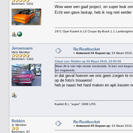
Berichten: 1631
Wow weer een gaaf project, en super leuk om 
Echt een gave laskap, heb ik nog niet eerde
1971 Opel Kadett b LS Coupe By-Buick 1.1 Lamborghini
Jeroenvans
Re:Rustbucket
Hero Member
«
Antwoord #4 Gepost op:
24 Maart 2016,
Berichten: 1342
Citaat van: Robbin op 24 Maart 2016, 22:00:58
Maar dit is niet mijn eerste roestoratie, Ik ben ooit 
en nogsteeds.
in dat geval hoeven we ons geen zorgen te ma
op de foto's trouwens!
heb je naast het hard maken en apk keuren nog
Kadett B L "super" 1968 LPG
Robbin
Re:Rustbucket
Jr. Member
«
Antwoord #5 Gepost op:
24 Maart 2016,
Berichten: 67