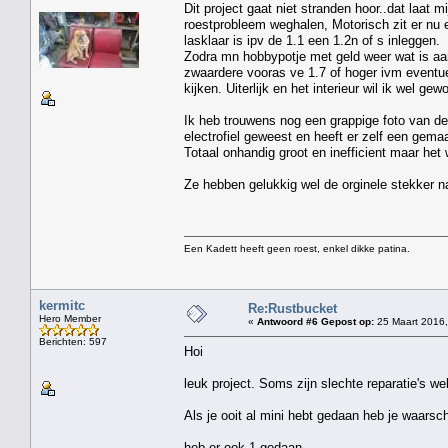
Dit project gaat niet stranden hoor..dat laat 
roestprobleem weghalen, Motorisch zit er nu ee
lasklaar is ipv de 1.1 een 1.2n of s inleggen.
Zodra mn hobbypotje met geld weer wat is aan
zwaardere vooras ve 1.7 of hoger ivm eventue
kijken. Uiterlijk en het interieur wil ik wel ge
Ik heb trouwens nog een grappige foto van de 
electrofiel geweest en heeft er zelf een gem
Totaal onhandig groot en inefficient maar he
Ze hebben gelukkig wel de orginele stekker n
Een Kadett heeft geen roest, enkel dikke patina.
kermitc
Re:Rustbucket
Hero Member
«
Antwoord #6 Gepost op:
25 Maart 2016,
Berichten: 597
Hoi
leuk project. Soms zijn slechte reparatie's we
Als je ooit al mini hebt gedaan heb je waarsc
heb er ook 1 gedaan