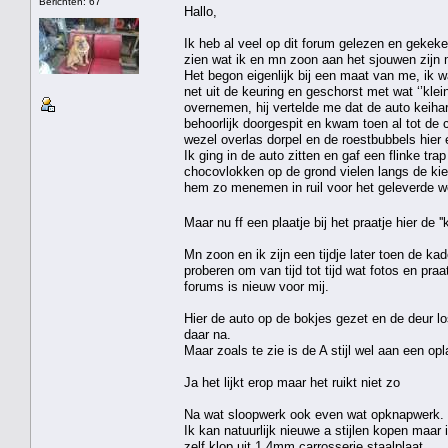
Berichten: 67
Hallo,
Ik heb al veel op dit forum gelezen en gekek
zien wat ik en mn zoon aan het sjouwen zijn 
Het begon eigenlijk bij een maat van me, ik w
net uit de keuring en geschorst met wat ‘’kle
overnemen, hij vertelde me dat de auto keihar
behoorlijk doorgespit en kwam toen al tot de 
wezel overlas dorpel en de roestbubbels hier 
Ik ging in de auto zitten en gaf een flinke tr
chocovlokken op de grond vielen langs de kie
hem zo menemen in ruil voor het geleverde we
Maar nu ff een plaatje bij het praatje hier de '
Mn zoon en ik zijn een tijdje later toen de k
proberen om van tijd tot tijd wat fotos en pra
forums is nieuw voor mij.
Hier de auto op de bokjes gezet en de deur lo
daar na.
Maar zoals te zie is de A stijl wel aan een 
Ja het lijkt erop maar het ruikt niet zo
Na wat sloopwerk ook even wat opknapwerk.
Ik kan natuurlijk nieuwe a stijlen kopen maar 
zelf klop uit 1.4mm carrosserie staalplaat.