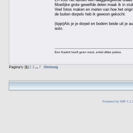
Moeilijke grote gewelfde delen maak ik in stukk
Veel fotos maken en meten van hoe het origine
de buiten dorpels heb ik gewoon gekocht.
(tipje)Als je je dorpel en bodem beide uit je 
auto.
Een Kadett heeft geen roest, enkel dikke patina.
Pagina's: [
1
]
2
3
...
7
Omhoog
Powered by SMF 1.1.