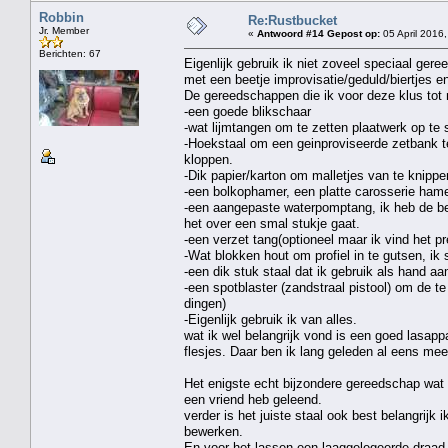
Robbin
Re:Rustbucket
Jr. Member
«
Antwoord #14 Gepost op:
05 April 2016,
Berichten: 67
Eigenlijk gebruik ik niet zoveel speciaal ger
met een beetje improvisatie/geduld/biertjes
De gereedschappen die ik voor deze klus tot n
-een goede blikschaar
-wat lijmtangen om te zetten plaatwerk op te
-Hoekstaal om een geinproviseerde zetbank 
kloppen.
-Dik papier/karton om malletjes van te knippen
-een bolkophamer, een platte carosserie hame
-een aangepaste waterpomptang, ik heb de be
het over een smal stukje gaat.
-een verzet tang(optioneel maar ik vind het pr
-Wat blokken hout om profiel in te gutsen, ik
-een dik stuk staal dat ik gebruik als hand a
-een spotblaster (zandstraal pistool) om de 
dingen)
-Eigenlijk gebruik ik van alles.
wat ik wel belangrijk vond is een goed lasappa
flesjes. Daar ben ik lang geleden al eens me
Het enigste echt bijzondere gereedschap wat 
een vriend heb geleend.
verder is het juiste staal ook best belangrijk 
bewerken.
En voor het lassen een laaggelegeerde draad g