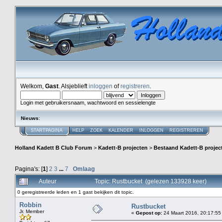
Welkom,
Gast
. Alsjeblieft
inloggen
of
registreren
.
Login met gebruikersnaam, wachtwoord en sessielengte
Nieuws
:
STARTPAGINA
HELP
ZOEK
KALENDER
INLOGGEN
REGISTREREN
Holland Kadett B Club Forum
>
Kadett-B projecten
>
Bestaand Kadett-B projec
Pagina's: [
1
]
2
3
...
7
Omlaag
Auteur
Topic: Rustbucket (gelezen 133928 keer)
0 geregistreerde leden en 1 gast bekijken dit topic.
Robbin
Rustbucket
Jr. Member
«
Gepost op:
24 Maart 2016, 20:17:55