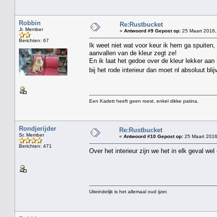
Robbin
Re:Rustbucket
Jr. Member
«
Antwoord #9 Gepost op:
25 Maart 2016,
Berichten: 67
Ik weet niet wat voor keur ik hem ga spuiten, 
aanvallen van de kleur zegt ze!
En ik laat het gedoe over de kleur lekker aa
bij het rode interieur dan moet nl absoluut bli
Een Kadett heeft geen roest, enkel dikke patina.
Rondjerijder
Re:Rustbucket
Sr. Member
«
Antwoord #10 Gepost op:
25 Maart 2016
Berichten: 471
Over het interieur zijn we het in elk geval we
Uiteindelijk is het allemaal oud ijzer.