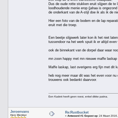
Dus de oude rotte stukken eruit slijpen de te
loodhoudende menie erop (jahaa is ongezond
de onderkant van de A-stijl doe ik als ik de n
Hier een foto van de bodem en de lap reparat
eruit met die troep.
Een beetje slijpwerk later kon ik het niet lat
tussendoor na het werk spuit ik er altijd even 
ook de binnekant van de dorpel daar waar nodi
mn zoon happy met mn nieuwe maffe laskap 
Maffe laskap, last overigens erg fijn met dit
heb nog meer maar dit was het even voor nu d
trouwens ook bedankt daarvoor.
Een Kadett heeft geen roest, enkel dikke patina.
Jeroenvans
Re:Rustbucket
Hero Member
«
Antwoord #1 Gepost op:
24 Maart 2016,