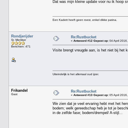
Dat was mijn kleine update voor nu ik hoop s
Een Kadett heeft geen roest, enkel dikke patina.
Rondjerijder
Re:Rustbucket
Sr. Member
«
Antwoord #12 Gepost op:
04 April 2016,
Berichten: 471
Visite brengt vreugde aan, is het niet bij het
Uiteindelijk is het allemaal oud ijzer.
Frikandel
Re:Rustbucket
Gast
«
Antwoord #13 Gepost op:
05 April 2016,
We zien dat je veel ervaring hebt met het her
bodem; welk gereedschap heb je tot je beschi
in de zelfde fase; bodem/drempel/ A-stijl...