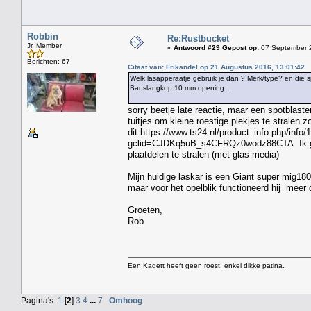
Robbin
Re:Rustbucket
Jr. Member
«
Antwoord #29 Gepost op:
07 September 2
Berichten: 67
Citaat van: Frikandel op 21 Augustus 2016, 13:01:42
Welk lasapperaatje gebruik je dan ? Merk/type? en die sp
Bar slangkop 10 mm opening...
sorry beetje late reactie, maar een spotblast
tuitjes om kleine roestige plekjes te stralen z
dit:https://www.ts24.nl/product_info.php/in
gclid=CJDKq5uB_s4CFRQz0wodz88CTA Ik gebru
plaatdelen te stralen (met glas media)
Mijn huidige laskar is een Giant super mig18
maar voor het opelblik functioneerd hij meer
Groeten,
Rob
Een Kadett heeft geen roest, enkel dikke patina.
Pagina's:
1
[
2
]
3
4
...
7
Omhoog