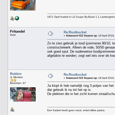
1971 Opel Kadett b LS Coupe By-Buick 1.1 Lamborghini
Frikandel
Re:Rustbucket
Gast
«
Antwoord #22 Gepost op:
18 April 2016,
Zo te zien gebruik je lood ijzermenie 90/10, t
constructiewerk. Alleen de rode, 50/50 genaam
ook goed spul. De ouderwetse loodijzermenie
afgelakte te worden; zegt wel iets over de kwali
Robbin
Re:Rustbucket
Jr. Member
«
Antwoord #23 Gepost op:
18 April 2016,
Berichten: 67
Ja klopt ik heb namelijk nog 3 potjes van he
dat gebruik ik nu tot het op is.
De plekken die in het zicht komen straal/schuu
Een Kadett heeft geen roest, enkel dikke patina.