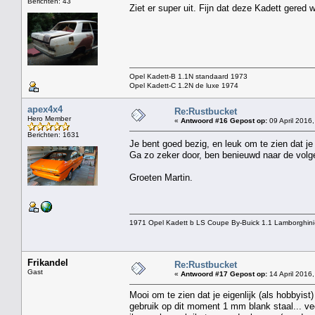
Berichten: 43
Ziet er super uit. Fijn dat deze Kadett gered w
Opel Kadett-B 1.1N standaard 1973
Opel Kadett-C 1.2N de luxe 1974
apex4x4
Re:Rustbucket
Hero Member
«
Antwoord #16 Gepost op:
09 April 2016,
Berichten: 1631
Je bent goed bezig, en leuk om te zien dat 
Ga zo zeker door, ben benieuwd naar de volge
Groeten Martin.
1971 Opel Kadett b LS Coupe By-Buick 1.1 Lamborghini
Frikandel
Re:Rustbucket
Gast
«
Antwoord #17 Gepost op:
14 April 2016,
Mooi om te zien dat je eigenlijk (als hobbyis
gebruik op dit moment 1 mm blank staal... veel