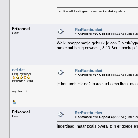
Een Kadett heeft geen roest, enkel dikke patina.
Frikandel
Re:Rustbucket
Gast
«
Antwoord #26 Gepost op:
21 Augustus 20
Welk lasapperaatje gebruik je dan ? Merk/type
materiaal bezig geweest; 8-10 Bar slangkop 
ockdet
Re:Rustbucket
Hero Member
«
Antwoord #27 Gepost op:
22 Augustus 20
Berichten: 800
je kan toch elk co2 lastoestel gebruiken maa
mijn kadett
Frikandel
Re:Rustbucket
Gast
«
Antwoord #28 Gepost op:
22 Augustus 20
Inderdaad; maar zoals overal zijn er goede e