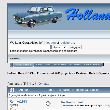
Welkom,
Gast
. Alsjeblieft
inloggen
of
registreren
.
Login met gebruikersnaam, wachtwoord en sessielengte
Nieuws
:
STARTPAGINA
HELP
ZOEK
KALENDER
INLOGGEN
REGISTREREN
Holland Kadett B Club Forum
>
Kadett-B projecten
>
Bestaand Kadett-B projec
Pagina's:
1
[
2
]
3
4
...
7
Omlaag
Auteur
Topic: Rustbucket (gelezen 133738 keer)
0 geregistreerde leden en 1 gast bekijken dit topic.
Remko1975
Re:Rustbucket
Newbie
«
Antwoord #15 Gepost op:
05 April 2016,