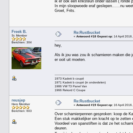
ik er ook een kriksteun onder lassen ( ronde p
In mijn sloopwoede eraf geslepen.......nu weet
Groet, Frits.
Freek B.
Re:Rustbucket
Sr. Member
«
Antwoord #18 Gepost op:
14 April 2016,
Berichten: 304
hey,
Als ik jou was zou ik scharnieren maken die 
er ooit uit moeten.
1973 Kadett b coupé
1971 Kadett b coupé (in onderdelen)
1986 VW T3 Panel Van
1966 Rekord C Coupe
reusjep
Re:Rustbucket
Hero Member
«
Antwoord #19 Gepost op:
16 April 2016,
Berichten: 603
Over scharnierpennen gesproken: koop de Kad
Een stuk makkelijker om kracht op te zetten 
Voordeel van spanstiften is dat ze het scharn
deuren.