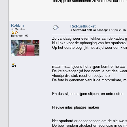
Tenzij je de scharnieren zó verbouwt dat het n
Robbin
Re:Rustbucket
Jr. Member
«
Antwoord #20 Gepost op:
17 April 2016,
Berichten: 67
Zo vandaag weer even lekker aan de kadett g
Nu links voor de ophanging van het spatbord
Op het eerste oog lijkt het altijd weer een klei
maarrrrrr.... tijdens het slijpen komt er hela
De keienvanger (of hoe noem je het deel waar j
vloeitje dik stuk roest en bodyshutz,
De foto is genomen vanuit de motorruimte, ma
En dus slijpen slijpen slijpen, en ontroesten
Nieuwe inlas plaatjes maken
Het spatbord er aangehangen om de nieuwe stu
De boel rondom afgelast en voorlopig in de meni