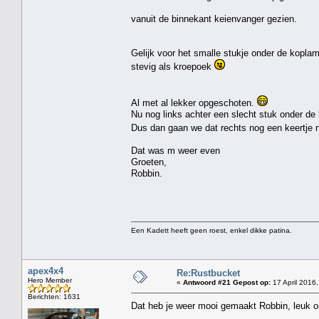
vanuit de binnekant keienvanger gezien.
Gelijk voor het smalle stukje onder de kopla
stevig als kroepoek
Al met al lekker opgeschoten.
Nu nog links achter een slecht stuk onder de
Dus dan gaan we dat rechts nog een keertje 
Dat was m weer even
Groeten,
Robbin.
Een Kadett heeft geen roest, enkel dikke patina.
apex4x4
Re:Rustbucket
Hero Member
«
Antwoord #21 Gepost op:
17 April 2016,
Berichten: 1631
Dat heb je weer mooi gemaakt Robbin, leuk om 