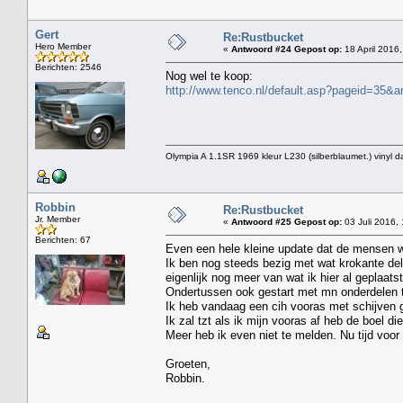
Gert
Re:Rustbucket
Hero Member
«
Antwoord #24 Gepost op:
18 April 2016,
Berichten: 2546
Nog wel te koop:
http://www.tenco.nl/default.asp?pageid=35&ar
Olympia A 1.1SR 1969 kleur L230 (silberblaumet.) vinyl d
Robbin
Re:Rustbucket
Jr. Member
«
Antwoord #25 Gepost op:
03 Juli 2016,
Berichten: 67
Even een hele kleine update dat de mensen w
Ik ben nog steeds bezig met wat krokante del
eigenlijk nog meer van wat ik hier al geplaats
Ondertussen ook gestart met mn onderdelen 
Ik heb vandaag een cih vooras met schijven 
Ik zal tzt als ik mijn vooras af heb de boel di
Meer heb ik even niet te melden. Nu tijd voor 
Groeten,
Robbin.