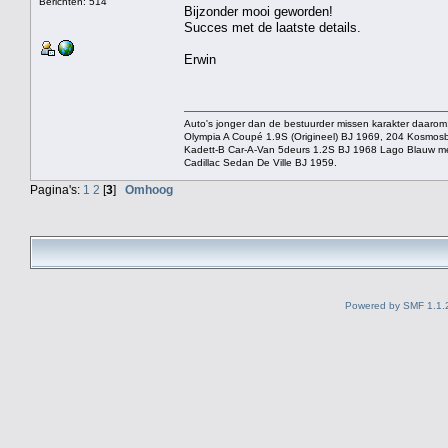
Berichten: 514
Bijzonder mooi geworden!
Succes met de laatste details.
Erwin
Auto's jonger dan de bestuurder missen karakter daarom
Olympia A Coupé 1.9S (Origineel) BJ 1969, 204 Kosmosbl
Kadett-B Car-A-Van 5deurs 1.2S BJ 1968 Lago Blauw met
Cadillac Sedan De Ville BJ 1959.
Pagina's:
1
2
[
3
]
Omhoog
Powered by SMF 1.1.