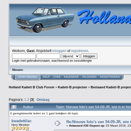
Welkom,
Gast
. Alsjeblieft
inloggen
of
registreren
.
Login met gebruikersnaam, wachtwoord en sessielengte
Nieuws
:
STARTPAGINA
HELP
ZOEK
KALENDER
INLOGGEN
REGISTREREN
Holland Kadett B Club Forum
>
Kadett-B projecten
>
Bestaand Kadett-B projec
Pagina's:
1
2
[
3
]
Omlaag
Auteur
Topic: Nieuwe foto's van 54-09-JR, wie is er h
0 geregistreerde leden en 1 gast bekijken dit topic.
kwadettilac
Re:Nieuwe foto's van 54-09-JR, wie 
Hero Member
«
Antwoord #30 Gepost op:
03 Maart 2016, 23