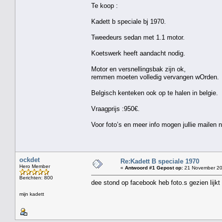
Te koop :
Kadett b speciale bj 1970.
Tweedeurs sedan met 1.1 motor.
Koetswerk heeft aandacht nodig.
Motor en versnellingsbak zijn ok,
remmen moeten volledig vervangen wOrden.
Belgisch kenteken ook op te halen in belgie.
Vraagprijs :950€.
Voor foto’s en meer info mogen jullie mailen 
ockdet
Re:Kadett B speciale 1970
Hero Member
«
Antwoord #1 Gepost op:
21 November 20
Berichten: 800
dee stond op facebook heb foto.s gezien lijkt
mijn kadett