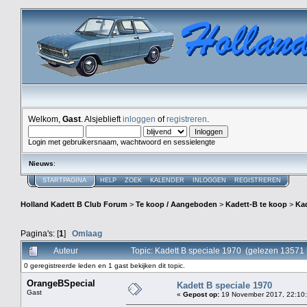
Welkom,
Gast
. Alsjeblieft
inloggen
of
registreren
.
Login met gebruikersnaam, wachtwoord en sessielengte
Nieuws
:
STARTPAGINA
HELP
ZOEK
KALENDER
INLOGGEN
REGISTREREN
Holland Kadett B Club Forum
>
Te koop / Aangeboden
>
Kadett-B te koop
>
Kad
Pagina's: [
1
]
Omlaag
Auteur
Topic: Kadett B speciale 1970 (gelezen 13571 
0 geregistreerde leden en 1 gast bekijken dit topic.
OrangeBSpecial
Kadett B speciale 1970
Gast
«
Gepost op:
19 November 2017, 22:10: