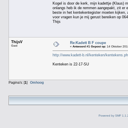
Kogel is door de kerk, mijn kadettje (Klaus) mo
onlangs heb ik de remmen aangepakt, zit er e
beste in het kentekentegister moeten kijken, 
voor vragen kun je mij gerust bereiken op 064
Thijs
ThijsV
Re:Kadett B F coupe
Gast
«
Antwoord #1 Gepost op:
14 Oktober 201
http://www.kadett-b.nl/kenteken/kentekens.
Kenteken is 22-17-SU
Pagina's: [
1
]
Omhoog
Powered by SMF 1.1.