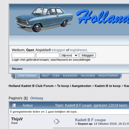
Welkom,
Gast
. Alsjeblieft
inloggen
of
registreren
.
Login met gebruikersnaam, wachtwoord en sessielengte
Nieuws
:
STARTPAGINA
HELP
ZOEK
KALENDER
INLOGGEN
REGISTREREN
Holland Kadett B Club Forum
>
Te koop / Aangeboden
>
Kadett-B te koop
>
Ka
Pagina's: [
1
]
Omlaag
Auteur
Topic: Kadett B F coupe (gelezen 12019 keer)
0 geregistreerde leden en 1 gast bekijken dit topic.
ThijsV
Kadett B F coupe
Gast
«
Gepost op:
14 Oktober 2018, 16:21:0