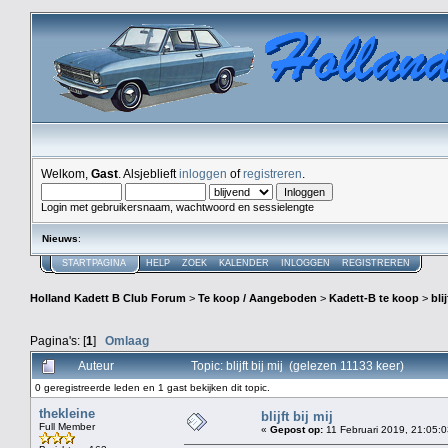
Welkom,
Gast
. Alsjeblieft
inloggen
of
registreren
.
Login met gebruikersnaam, wachtwoord en sessielengte
Nieuws
:
STARTPAGINA
HELP
ZOEK
KALENDER
INLOGGEN
REGISTREREN
Holland Kadett B Club Forum
>
Te koop / Aangeboden
>
Kadett-B te koop
>
blij
Pagina's: [
1
]
Omlaag
Auteur
Topic: blijft bij mij (gelezen 11133 keer)
0 geregistreerde leden en 1 gast bekijken dit topic.
thekleine
blijft bij mij
Full Member
«
Gepost op:
11 Februari 2019, 21:05:0