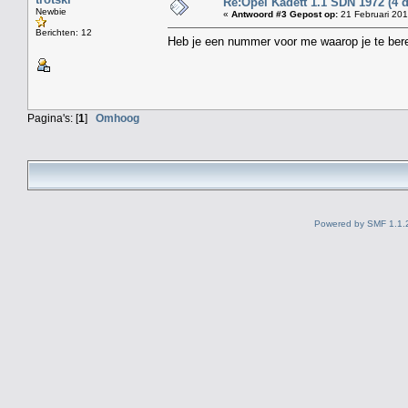
Re:Opel Kadett 1.1 SDN 1972 (4 
Newbie
«
Antwoord #3 Gepost op:
21 Februari 201
Berichten: 12
Heb je een nummer voor me waarop je te ber
Pagina's: [
1
]
Omhoog
Powered by SMF 1.1.