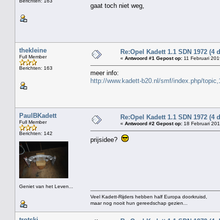
Berichten: 163
gaat toch niet weg,
thekleine
Re:Opel Kadett 1.1 SDN 1972 (4 
Full Member
«
Antwoord #1 Gepost op:
11 Februari 201
Berichten: 163
meer info:
http://www.kadett-b20.nl/smf/index.php/topic
PaulBKadett
Re:Opel Kadett 1.1 SDN 1972 (4 
Full Member
«
Antwoord #2 Gepost op:
18 Februari 201
Berichten: 142
prijsidee?
Geniet van het Leven...
Veel Kadett-Rijders hebben half Europa doorkruisd,
maar nog nooit hun gereedschap gezien...
trotski