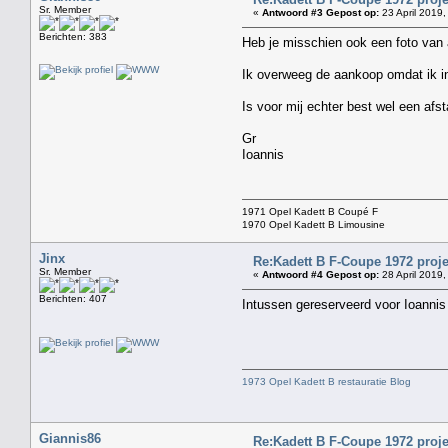
Sr. Member
«
Antwoord #3 Gepost op:
23 April 2019,
Berichten: 383
Heb je misschien ook een foto van a
Ik overweeg de aankoop omdat ik in
Is voor mij echter best wel een afs
Gr
Ioannis
1971 Opel Kadett B Coupé F
1970 Opel Kadett B Limousine
Jinx
Re:Kadett B F-Coupe 1972 proje
Sr. Member
«
Antwoord #4 Gepost op:
28 April 2019,
Berichten: 407
Intussen gereserveerd voor Ioanni
1973 Opel Kadett B restauratie Blog
Giannis86
Re:Kadett B F-Coupe 1972 proje