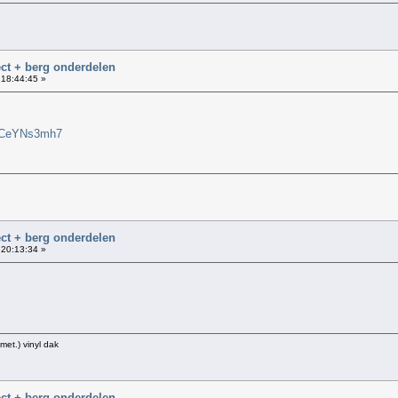
ct + berg onderdelen
 18:44:45 »
2fCeYNs3mh7
ct + berg onderdelen
 20:13:34 »
met.) vinyl dak
ct + berg onderdelen