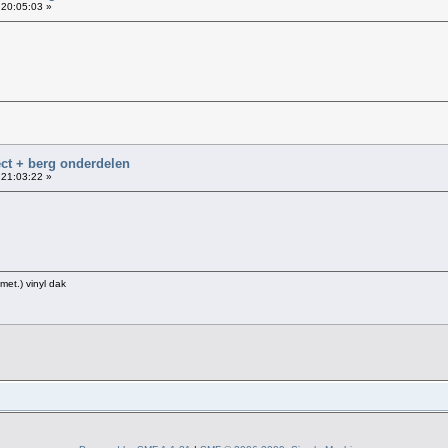
 20:05:03 »
ct + berg onderdelen
 21:03:22 »
met.) vinyl dak