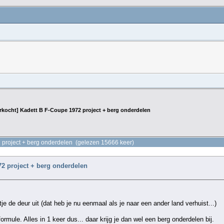
rkocht] Kadett B F-Coupe 1972 project + berg onderdelen
2 project + berg onderdelen (gelezen 15666 keer)
72 project + berg onderdelen
tje de deur uit (dat heb je nu eenmaal als je naar een ander land verhuist...)
 formule. Alles in 1 keer dus... daar krijg je dan wel een berg onderdelen bij.