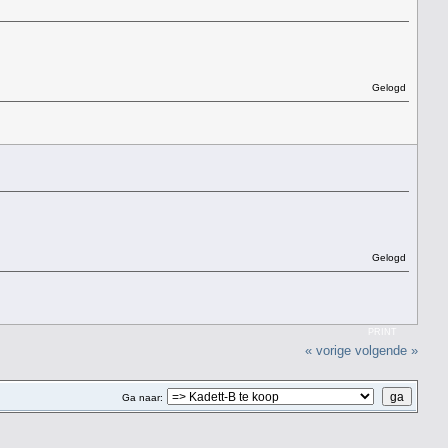
Gelogd
Gelogd
PRINT
« vorige
volgende »
Ga naar: