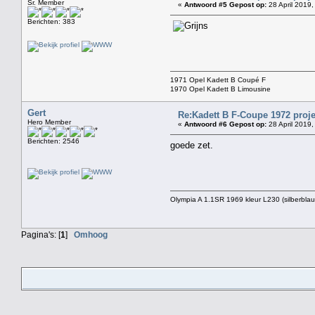
Sr. Member
«
Antwoord #5 Gepost op:
28 April 2019,
Berichten: 383
1971 Opel Kadett B Coupé F
1970 Opel Kadett B Limousine
Gert
Re:Kadett B F-Coupe 1972 proje
Hero Member
«
Antwoord #6 Gepost op:
28 April 2019,
Berichten: 2546
goede zet.
Olympia A 1.1SR 1969 kleur L230 (silberblau
Pagina's: [
1
]
Omhoog