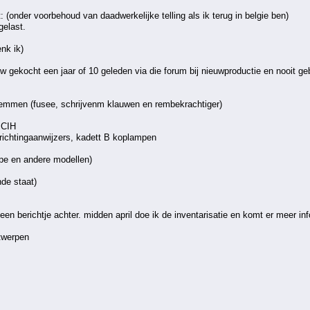
: (onder voorbehoud van daadwerkelijke telling als ik terug in belgie ben)
gelast.
nk ik)
euw gekocht een jaar of 10 geleden via die forum bij nieuwproductie en nooit geb
remmen (fusee, schrijvenm klauwen en rembekrachtiger)
r CIH
 richtingaanwijzers, kadett B koplampen
oupe en andere modellen)
nde staat)
een berichtje achter. midden april doe ik de inventarisatie en komt er meer inf
ntwerpen