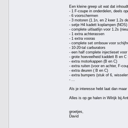
Een kleine greep uit wat dat inhoudt
- 1 F-coupe in onderdelen, deels op
- 6 voorschermen
- 3 motoren (1.1n, en 2 keer 1.2s de
- setje H4 kadett koplampen (NOS)
- complete uitlaatlijn voor 1.2s (ni
- 1 extra achterassen
- 1 extra vooras
- complete set ombouw voor schijf
- 10-20-tal carburators
- een half complete injectieset voo
- grote hoeveelheid kaddett B en C
- extra motorkappen (B en C)
- extra ruiten (voor en achter, F-c
- extra deuren ( B en C)
- extra bumpers (stuk of 6, wissele
- ...
Als je interesse hebt laat dan maar 
Alles is op ge halen in Wilrijk bij A
groetjes,
David