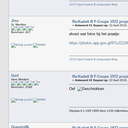
1973 Opel Kadett B restauratie Blog
Jinx
Re:Kadett B F-Coupe 1972 proje
Sr. Member
«
Antwoord #1 Gepost op:
22 April 2019,
Berichten: 407
alvast wat fotos bij het praatje:
https://photos.app.goo.gl/R7uJ21
1973 Opel Kadett B restauratie Blog
Gert
Re:Kadett B F-Coupe 1972 proje
Hero Member
«
Antwoord #2 Gepost op:
22 April 2019,
Berichten: 2546
Oef
Olympia A 1.1SR 1969 kleur L230 (silberblau
Giannis86
Re:Kadett B F-Coupe 1972 proje