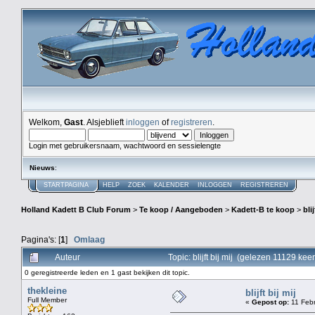
Welkom,
Gast
. Alsjeblieft
inloggen
of
registreren
.
Login met gebruikersnaam, wachtwoord en sessielengte
Nieuws
:
STARTPAGINA
HELP
ZOEK
KALENDER
INLOGGEN
REGISTREREN
Holland Kadett B Club Forum
>
Te koop / Aangeboden
>
Kadett-B te koop
>
blij
Pagina's: [
1
]
Omlaag
Auteur
Topic: blijft bij mij (gelezen 11129 keer
0 geregistreerde leden en 1 gast bekijken dit topic.
thekleine
blijft bij mij
Full Member
«
Gepost op:
11 Febr