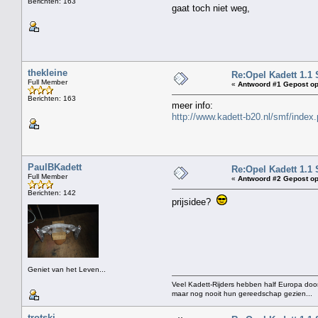
Berichten: 163
gaat toch niet weg,
thekleine
Re:Opel Kadett 1.1 
Full Member
«
Antwoord #1 Gepost op
Berichten: 163
meer info:
http://www.kadett-b20.nl/smf/index.
PaulBKadett
Re:Opel Kadett 1.1 
Full Member
«
Antwoord #2 Gepost op
Berichten: 142
prijsidee?
Geniet van het Leven...
Veel Kadett-Rijders hebben half Europa door
maar nog nooit hun gereedschap gezien...
trotski