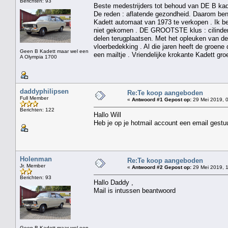
Berichten: 93
Beste medestrijders tot behoud van DE B kade
De reden : aflatende gezondheid. Daarom ben 
Kadett automaat van 1973 te verkopen . Ik b
niet gekomen . DE GROOTSTE klus : cilinderk
delen terugplaatsen. Met het opleuken van d
vloerbedekking . Al die jaren heeft de groene 
Geen B Kadett maar wel een
een mailtje . Vriendelijke krokante Kadett gro
A Olympia 1700
daddyphilipsen
Re:Te koop aangeboden
Full Member
«
Antwoord #1 Gepost op:
29 Mei 2019, 0
Berichten: 122
Hallo Will
Heb je op je hotmail account een email gestu
Holenman
Re:Te koop aangeboden
Jr. Member
«
Antwoord #2 Gepost op:
29 Mei 2019, 1
Berichten: 93
Hallo Daddy ,
Mail is intussen beantwoord
Geen B Kadett maar wel een