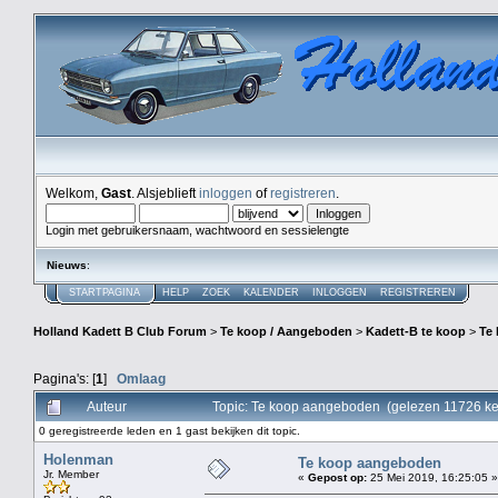
Welkom,
Gast
. Alsjeblieft
inloggen
of
registreren
.
Login met gebruikersnaam, wachtwoord en sessielengte
Nieuws
:
STARTPAGINA
HELP
ZOEK
KALENDER
INLOGGEN
REGISTREREN
Holland Kadett B Club Forum
>
Te koop / Aangeboden
>
Kadett-B te koop
>
Te
Pagina's: [
1
]
Omlaag
Auteur
Topic: Te koop aangeboden (gelezen 11726 ke
0 geregistreerde leden en 1 gast bekijken dit topic.
Holenman
Te koop aangeboden
Jr. Member
«
Gepost op:
25 Mei 2019, 16:25:05 »