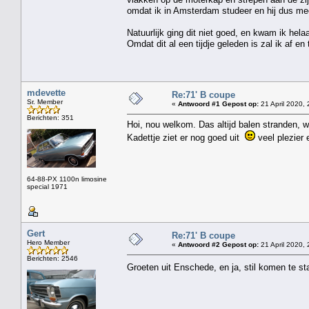
omdat ik in Amsterdam studeer en hij dus mee 
Natuurlijk ging dit niet goed, en kwam ik hel
Omdat dit al een tijdje geleden is zal ik af en
mdevette
Re:71' B coupe
Sr. Member
«
Antwoord #1 Gepost op:
21 April 2020, 
Berichten: 351
Hoi, nou welkom. Das altijd balen stranden, w
Kadettje ziet er nog goed uit
veel plezier
64-88-PX 1100n limosine
special 1971
Gert
Re:71' B coupe
Hero Member
«
Antwoord #2 Gepost op:
21 April 2020, 
Berichten: 2546
Groeten uit Enschede, en ja, stil komen te st