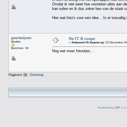
Omdat ik niet weet hoe versleten alles aan d
kan ruilen en ik dus zeker ben van de staat v
Hier wat foto's voor een idee... Is er toeval
geertwijnen
Re:71' B coupe
Newbie
«
Antwoord #9 Gepost op:
23 December 20
Berichten: 30
Nog wat meer fotootjes....
Pagina's: [
1
]
Omhoog
Powered by SMF 1.1.