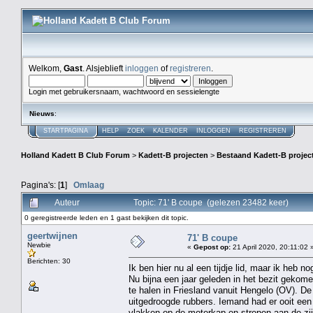
Welkom,
Gast
. Alsjeblieft
inloggen
of
registreren
.
Login met gebruikersnaam, wachtwoord en sessielengte
Nieuws
:
STARTPAGINA
HELP
ZOEK
KALENDER
INLOGGEN
REGISTREREN
Holland Kadett B Club Forum
>
Kadett-B projecten
>
Bestaand Kadett-B projec
Pagina's: [
1
]
Omlaag
Auteur
Topic: 71' B coupe (gelezen 23482 keer)
0 geregistreerde leden en 1 gast bekijken dit topic.
geertwijnen
71' B coupe
Newbie
«
Gepost op:
21 April 2020, 20:11:02 
Berichten: 30
Ik ben hier nu al een tijdje lid, maar ik heb no
Nu bijna een jaar geleden in het bezit gek
te halen in Friesland vanuit Hengelo (OV). De
uitgedroogde rubbers. Iemand had er ooit een s
vlakken op de moterkap en strepen aan de zi