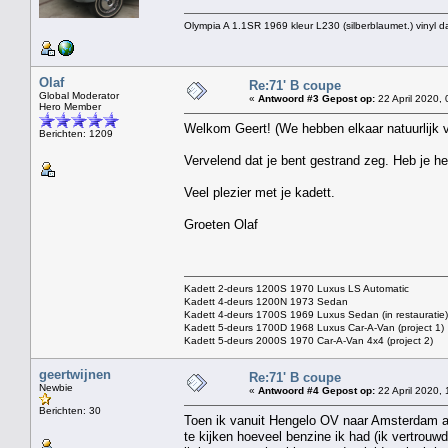
Olympia A 1.1SR 1969 kleur L230 (silberblaumet.) vinyl d
Olaf
Re:71' B coupe
Global Moderator
«
Antwoord #3 Gepost op:
22 April 2020, 
Hero Member
Welkom Geert! (We hebben elkaar natuurlijk 
Berichten: 1209
Vervelend dat je bent gestrand zeg. Heb je h
Veel plezier met je kadett.
Groeten Olaf
Kadett 2-deurs 1200S 1970 Luxus LS Automatic
Kadett 4-deurs 1200N 1973 Sedan
Kadett 4-deurs 1700S 1969 Luxus Sedan (in restauratie)
Kadett 5-deurs 1700D 1968 Luxus Car-A-Van (project 1)
Kadett 5-deurs 2000S 1970 Car-A-Van 4x4 (project 2)
geertwijnen
Re:71' B coupe
Newbie
«
Antwoord #4 Gepost op:
22 April 2020, 
Berichten: 30
Toen ik vanuit Hengelo OV naar Amsterdam aan
te kijken hoeveel benzine ik had (ik vertrouw