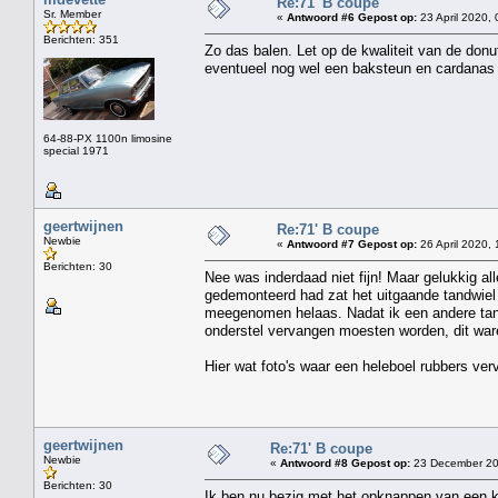
Re:71' B coupe
Sr. Member
«
Antwoord #6 Gepost op:
23 April 2020, 
Berichten: 351
Zo das balen. Let op de kwaliteit van de donut
eventueel nog wel een baksteun en cardanas 
64-88-PX 1100n limosine
special 1971
geertwijnen
Re:71' B coupe
Newbie
«
Antwoord #7 Gepost op:
26 April 2020, 
Berichten: 30
Nee was inderdaad niet fijn! Maar gelukkig al
gedemonteerd had zat het uitgaande tandwiel 
meegenomen helaas. Nadat ik een andere tand
onderstel vervangen moesten worden, dit waren
Hier wat foto's waar een heleboel rubbers ver
geertwijnen
Re:71' B coupe
Newbie
«
Antwoord #8 Gepost op:
23 December 20
Berichten: 30
Ik ben nu bezig met het opknappen van een kade