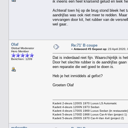
ik ineens een heel knarsend geluid en leek h
Achteraf toen hij op de brug stond bleek het t
aandrijfas was ook niet meer te redden. Maar n
vervangen door kit, het rubber van de versnel
wel gaar..
Olaf
Re:71' B coupe
Global Moderator
«
Antwoord #5 Gepost op:
23 April 2020, 
Hero Member
Dat is inderdaad niet fijn. Waarschijnlijk is 
Berichten: 1209
Door het slechte rubber is de aandrijfas gaan 
een reparatie die wel goed te doen is.
Heb je het inmiddels al gefixt?
Groeten Olaf
Kadett 2-deurs 1200S 1970 Luxus LS Automatic
Kadett 4-deurs 1200N 1973 Sedan
Kadett 4-deurs 1700S 1969 Luxus Sedan (in restauratie)
Kadett 5-deurs 1700D 1968 Luxus Car-A-Van (project 1)
Kadett 5-deurs 2000S 1970 Car-A-Van 4x4 (project 2)
mdevette