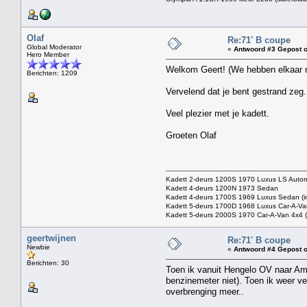
Olaf
Re:71' B coupe
Global Moderator
«
Antwoord #3 Gepost o
Hero Member
Welkom Geert! (We hebben elkaar na
Berichten: 1209
Vervelend dat je bent gestrand zeg.
Veel plezier met je kadett.
Groeten Olaf
Kadett 2-deurs 1200S 1970 Luxus LS Autom
Kadett 4-deurs 1200N 1973 Sedan
Kadett 4-deurs 1700S 1969 Luxus Sedan (in 
Kadett 5-deurs 1700D 1968 Luxus Car-A-Van
Kadett 5-deurs 2000S 1970 Car-A-Van 4x4 (p
geertwijnen
Re:71' B coupe
Newbie
«
Antwoord #4 Gepost o
Berichten: 30
Toen ik vanuit Hengelo OV naar Ams
benzinemeter niet). Toen ik weer ve
overbrenging meer..