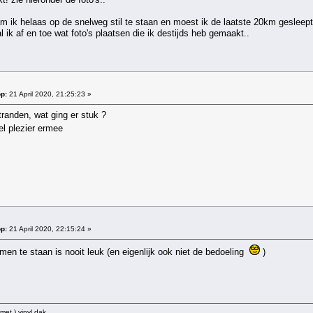
wam ik helaas op de snelweg stil te staan en moest ik de laatste 20km gesleep
al ik af en toe wat foto's plaatsen die ik destijds heb gemaakt..
p:
21 April 2020, 21:25:23 »
tranden, wat ging er stuk ?
l plezier ermee
p:
21 April 2020, 22:15:24 »
omen te staan is nooit leuk (en eigenlijk ook niet de bedoeling
)
met.) vinyl dak