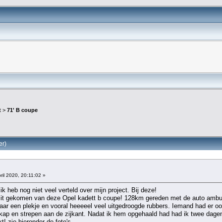
t
>
71' B coupe
er)
ril 2020, 20:11:02 »
r ik heb nog niet veel verteld over mijn project. Bij deze!
bezit gekomen van deze Opel kadett b coupe! 128km gereden met de auto ambu
aar een plekje en vooral heeeeel veel uitgedroogde rubbers. Iemand had er ooit 
kap en strepen aan de zijkant. Nadat ik hem opgehaald had had ik twee dage
! zie hieronder de foto's..