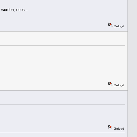
t worden, oeps...
Gelogd
Gelogd
Gelogd