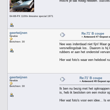
mocht je dat nodig hebben. Succes 
64-88-PX 1100n limosine special 1971
geertwijnen
Re:71' B coupe
Newbie
«
Antwoord #7 Gepost o
Berichten: 30
Nee was inderdaad niet fijn! Maar 
versnellingsbak los.. Daarom is hi
rubbers er aan het onderstel vervan
Hier wat foto's waar een heleboel r
geertwijnen
Re:71' B coupe
Newbie
«
Antwoord #8 Gepost op
Berichten: 30
Ik ben nu bezig met het opknappen v
is, heb ik besloten om een motor o
Hier wat foto's voor een idee... Is