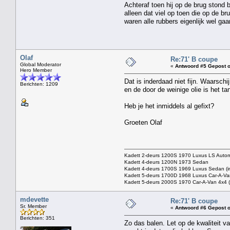
Achteraf toen hij op de brug stond b
alleen dat viel op toen die op de br
waren alle rubbers eigenlijk wel gaar
Olaf
Re:71' B coupe
Global Moderator
«
Antwoord #5 Gepost o
Hero Member
Dat is inderdaad niet fijn. Waarschi
Berichten: 1209
en de door de weinige olie is het ta
Heb je het inmiddels al gefixt?
Groeten Olaf
Kadett 2-deurs 1200S 1970 Luxus LS Autom
Kadett 4-deurs 1200N 1973 Sedan
Kadett 4-deurs 1700S 1969 Luxus Sedan (in 
Kadett 5-deurs 1700D 1968 Luxus Car-A-Van
Kadett 5-deurs 2000S 1970 Car-A-Van 4x4 (p
mdevette
Re:71' B coupe
Sr. Member
«
Antwoord #6 Gepost o
Berichten: 351
Zo das balen. Let op de kwaliteit v