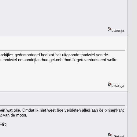
Gelogd
andrijfas gedemonteerd had zat het uitgaande tandwiel van de
 tandwiel en aandrijfas had gekocht had ik geïnventariseerd welke
Gelogd
een wat olie. Omdat ik niet weet hoe versleten alles aan de binnenkant
at van de motor.
eft?
Gelogd