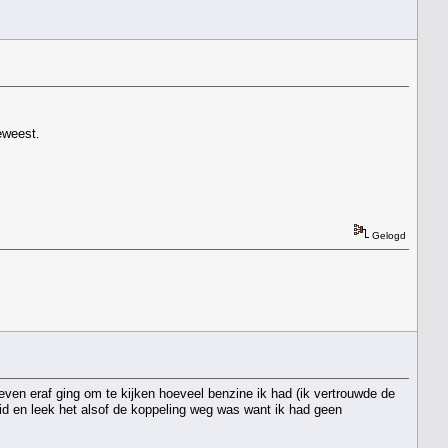
eweest.
Gelogd
even eraf ging om te kijken hoeveel benzine ik had (ik vertrouwde de
uid en leek het alsof de koppeling weg was want ik had geen