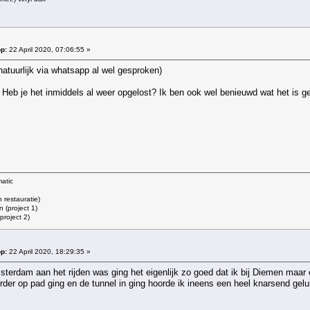
p:
22 April 2020, 07:06:55 »
tuurlijk via whatsapp al wel gesproken)
 Heb je het inmiddels al weer opgelost? Ik ben ook wel benieuwd wat het is g
atic
restauratie)
 (project 1)
roject 2)
p:
22 April 2020, 18:29:35 »
terdam aan het rijden was ging het eigenlijk zo goed dat ik bij Diemen maar 
rder op pad ging en de tunnel in ging hoorde ik ineens een heel knarsend gel