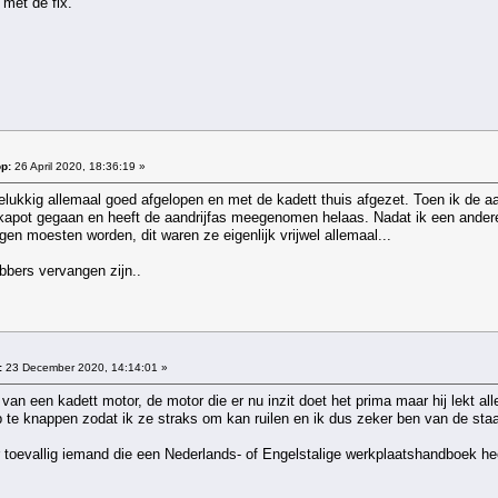
met de fix.
p:
26 April 2020, 18:36:19 »
gelukkig allemaal goed afgelopen en met de kadett thuis afgezet. Toen ik de a
j kapot gegaan en heeft de aandrijfas meegenomen helaas. Nadat ik een andere
gen moesten worden, dit waren ze eigenlijk vrijwel allemaal...
ubbers vervangen zijn..
:
23 December 2020, 14:14:01 »
an een kadett motor, de motor die er nu inzit doet het prima maar hij lekt all
p te knappen zodat ik ze straks om kan ruilen en ik dus zeker ben van de sta
 er toevallig iemand die een Nederlands- of Engelstalige werkplaatshandboek he