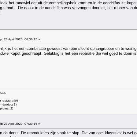
leek het tandwiel dat uit de versnellingsbak komt en in de aandrijfas zit kapot
ug stond... De donut in de aandrijflijn was vervangen door kit, het rubber van
..
p:
23 April 2020, 06:36:15 »
jnlijk is het een combinatie geweest van een slecht ophangrubber en te weinig 
ndwiel kapot geschraapt. Gelukkig is het een reparatie die wel goed te doen is
atic
restauratie)
 (project 1)
roject 2)
p:
23 April 2020, 07:30:16 »
an de donut. De reprodukties zijn vaak te slap. Die van opel klasssiek is wel