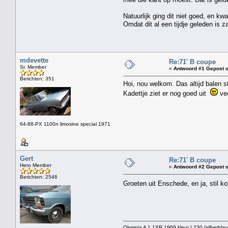
Natuurlijk ging dit niet goed, en k
Omdat dit al een tijdje geleden is z
mdevette
Re:71' B coupe
Sr. Member
«
Antwoord #1 Gepost o
Berichten: 351
Hoi, nou welkom. Das altijd balen s
Kadettje ziet er nog goed uit
vee
64-88-PX 1100n limosine special 1971
Gert
Re:71' B coupe
Hero Member
«
Antwoord #2 Gepost o
Berichten: 2546
Groeten uit Enschede, en ja, stil k
Olympia A 1.1SR 1969 kleur L230 (silberblau