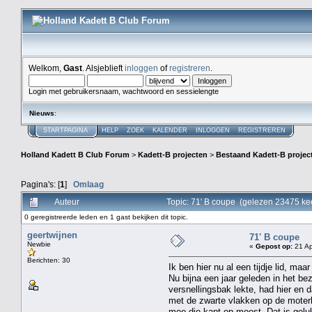
Welkom,
Gast
. Alsjeblieft
inloggen
of
registreren
.
Login met gebruikersnaam, wachtwoord en sessielengte
Nieuws
:
STARTPAGINA
HELP
ZOEK
KALENDER
INLOGGEN
REGISTREREN
Holland Kadett B Club Forum
>
Kadett-B projecten
>
Bestaand Kadett-B projec
Pagina's: [
1
]
Omlaag
Auteur
Topic: 71' B coupe (gelezen 23475 ke
0 geregistreerde leden en 1 gast bekijken dit topic.
geertwijnen
71' B coupe
Newbie
«
Gepost op:
21 Ap
Berichten: 30
Ik ben hier nu al een tijdje lid, maa
Nu bijna een jaar geleden in het 
versnellingsbak lekte, had hier en d
met de zwarte vlakken op de moter
mee die kant op moest. Dat is gelukt