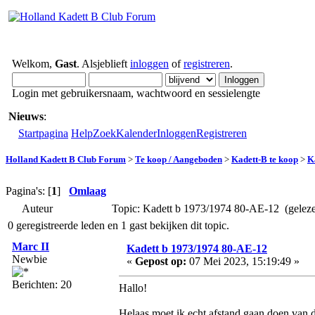
Welkom,
Gast
. Alsjeblieft
inloggen
of
registreren
.
Login met gebruikersnaam, wachtwoord en sessielengte
Nieuws
:
Startpagina
Help
Zoek
Kalender
Inloggen
Registreren
Holland Kadett B Club Forum
>
Te koop / Aangeboden
>
Kadett-B te koop
>
K
Pagina's: [
1
]
Omlaag
Auteur
Topic: Kadett b 1973/1974 80-AE-12 (gelez
0 geregistreerde leden en 1 gast bekijken dit topic.
Marc II
Kadett b 1973/1974 80-AE-12
Newbie
«
Gepost op:
07 Mei 2023, 15:19:49 »
Berichten: 20
Hallo!
Helaas moet ik echt afstand gaan doen van de