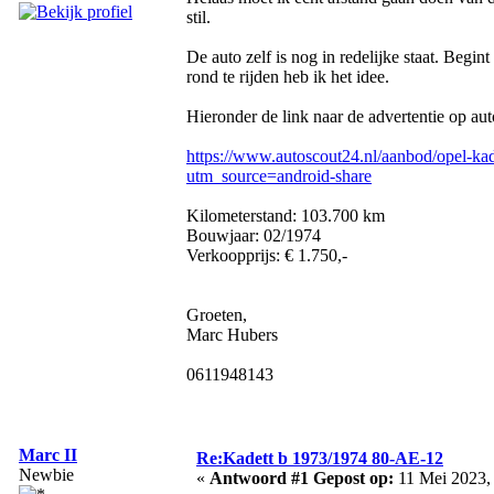
stil.
De auto zelf is nog in redelijke staat. Begin
rond te rijden heb ik het idee.
Hieronder de link naar de advertentie op aut
https://www.autoscout24.nl/aanbod/opel-ka
utm_source=android-share
Kilometerstand: 103.700 km
Bouwjaar: 02/1974
Verkoopprijs: € 1.750,-
Groeten,
Marc Hubers
0611948143
Marc II
Re:Kadett b 1973/1974 80-AE-12
Newbie
«
Antwoord #1 Gepost op:
11 Mei 2023, 