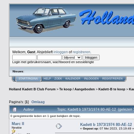
Welkom,
Gast
. Alsjeblieft
inloggen
of
registreren
.
Login met gebruikersnaam, wachtwoord en sessielengte
Nieuws
:
STARTPAGINA
HELP
ZOEK
KALENDER
INLOGGEN
REGISTREREN
Holland Kadett B Club Forum
>
Te koop / Aangeboden
>
Kadett-B te koop
>
Kad
Pagina's: [
1
]
Omlaag
Auteur
Topic: Kadett b 1973/1974 80-AE-12 (gelezen 
0 geregistreerde leden en 1 gast bekijken dit topic.
Marc II
Kadett b 1973/1974 80-AE-12
Newbie
«
Gepost op:
07 Mei 2023, 15:19:49 »