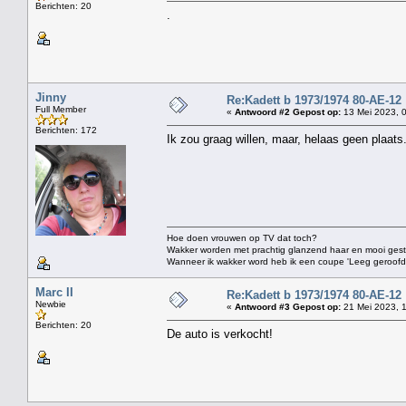
Berichten: 20
.
Jinny
Re:Kadett b 1973/1974 80-AE-12
Full Member
«
Antwoord #2 Gepost op:
13 Mei 2023, 0
Berichten: 172
Ik zou graag willen, maar, helaas geen plaats.
Hoe doen vrouwen op TV dat toch?
Wakker worden met prachtig glanzend haar en mooi gestift
Wanneer ik wakker word heb ik een coupe 'Leeg geroofd vo
Marc II
Re:Kadett b 1973/1974 80-AE-12
Newbie
«
Antwoord #3 Gepost op:
21 Mei 2023, 1
Berichten: 20
De auto is verkocht!