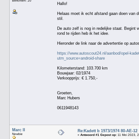
Berichten: 20
Hallo!
Helaas moet ik echt afstand gaan doen van de
stil.
De auto zelf is nog in redelijke staat. Begint
rond te rijden heb ik het idee.
Hieronder de link naar de advertentie op auto
https://www.autoscout24.nl/aanbod/opel-kade
utm_source=android-share
Kilometerstand: 103.700 km
Bouwjaar: 02/1974
Verkoopprijs: € 1.750,-
Groeten,
Marc Hubers
0611948143
Marc II
Re:Kadett b 1973/1974 80-AE-12
Newbie
«
Antwoord #1 Gepost op:
11 Mei 2023, 2