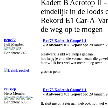
Kadett B Aerotop II -
eindelijk in de loods
Rekord E1 Car-A-Van 
de weg op te mogen
pepe72
Re:'73 Kadett-b Coupé 1.1
Full Member
«
Antwoord #82 Gepost op:
28 Januari 2
Berichten: 243
plaatwerk is idd wel netjes gedaan .
hoe krijg je er al die vormen zoals die gewel
hier wil ik best wel wat meer uitleg over
groeten peter
reusjep
Re:'73 Kadett-b Coupé 1.1
Hero Member
«
Antwoord #83 Gepost op:
29 Januari 2
Berichten: 603
Ik sluit me bij Peter aan, heb ook nog wel w