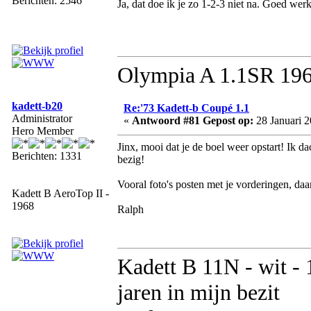
Berichten: 2546
Ja, dat doe ik je zo 1-2-3 niet na. Goed wer
Olympia A 1.1SR 1969
kadett-b20
Re:'73 Kadett-b Coupé 1.1
Administrator
«
Antwoord #81 Gepost op:
28 Januari 2
Hero Member
Jinx, mooi dat je de boel weer opstart! Ik 
Berichten: 1331
bezig!
Vooral foto's posten met je vorderingen, daa
Kadett B AeroTop II -
1968
Ralph
Kadett B 11N - wit - 
jaren in mijn bezit