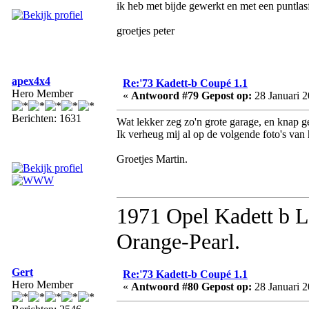
ik heb met bijde gewerkt en met een puntlasf
groetjes peter
apex4x4
Re:'73 Kadett-b Coupé 1.1
Hero Member
«
Antwoord #79 Gepost op:
28 Januari 2
Berichten: 1631
Wat lekker zeg zo'n grote garage, en knap g
Ik verheug mij al op de volgende foto's van 
Groetjes Martin.
1971 Opel Kadett b 
Orange-Pearl.
Gert
Re:'73 Kadett-b Coupé 1.1
Hero Member
«
Antwoord #80 Gepost op:
28 Januari 2