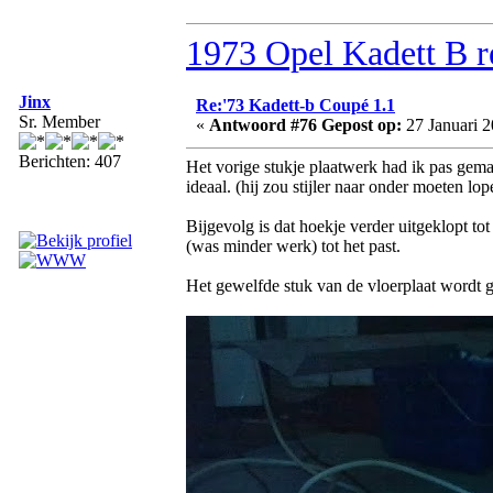
1973 Opel Kadett B r
Jinx
Re:'73 Kadett-b Coupé 1.1
Sr. Member
«
Antwoord #76 Gepost op:
27 Januari 2
Berichten: 407
Het vorige stukje plaatwerk had ik pas gem
ideaal. (hij zou stijler naar onder moeten lo
Bijgevolg is dat hoekje verder uitgeklopt tot
(was minder werk) tot het past.
Het gewelfde stuk van de vloerplaat wordt g