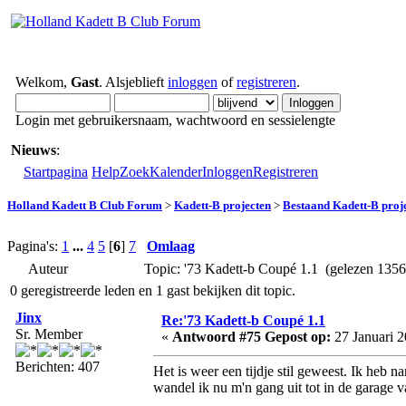
Welkom,
Gast
. Alsjeblieft
inloggen
of
registreren
.
Login met gebruikersnaam, wachtwoord en sessielengte
Nieuws
:
Startpagina
Help
Zoek
Kalender
Inloggen
Registreren
Holland Kadett B Club Forum
>
Kadett-B projecten
>
Bestaand Kadett-B proj
Pagina's:
1
...
4
5
[
6
]
7
Omlaag
Auteur
Topic: '73 Kadett-b Coupé 1.1 (gelezen 1356
0 geregistreerde leden en 1 gast bekijken dit topic.
Jinx
Re:'73 Kadett-b Coupé 1.1
Sr. Member
«
Antwoord #75 Gepost op:
27 Januari 2
Berichten: 407
Het is weer een tijdje stil geweest. Ik heb 
wandel ik nu m'n gang uit tot in de garage