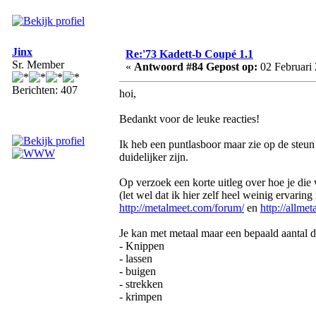
Jinx
Re:'73 Kadett-b Coupé 1.1
Sr. Member
«
Antwoord #84 Gepost op:
02 Februari 
Berichten: 407
hoi,
Bedankt voor de leuke reacties!
Ik heb een puntlasboor maar zie op de steun
duidelijker zijn.
Op verzoek een korte uitleg over hoe je die w
(let wel dat ik hier zelf heel weinig ervarin
http://metalmeet.com/forum/
en
http://allme
Je kan met metaal maar een bepaald aantal d
- Knippen
- lassen
- buigen
- strekken
- krimpen