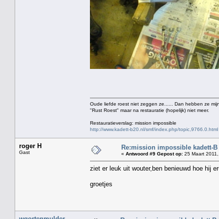
Oude liefde roest niet zeggen ze...... Dan hebben ze mijn
"Rust Roest" maar na restauratie (hopelijk) niet meer.
Restauratieverslag: mission impossible
http://www.kadett-b20.nl/smf/index.php/topic,9766.0.html
roger H
Re:mission impossible kadett-B
Gast
«
Antwoord #9 Gepost op:
25 Maart 2011,
ziet er leuk uit wouter,ben benieuwd hoe hij er
groetjes
wgortenmulder