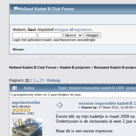
Welkom,
Gast
. Alsjeblieft
inloggen
of
registreren
.
Login met gebruikersnaam, wachtwoord en sessielengte
Nieuws
:
STARTPAGINA
HELP
ZOEK
KALENDER
INLOGGEN
REGISTREREN
Holland Kadett B Club Forum
>
Kadett-B projecten
>
Bestaand Kadett-B projec
Pagina's: [
1
]
2
3
...
25
Omlaag
Auteur
Topic: mission impossible kadett-B 1969 (gele
0 geregistreerde leden en 1 gast bekijken dit topic.
wgortenmulder
mission impossible kadett-B 
Hero Member
«
Gepost op:
17 Maart 2011, 11:29:06 »
Berichten: 1081
Eerste blik op mijn kadettje in maart 2009 na j
Ondertussen is de restauratie al weer 2 jaar 
Maar dit is een eerste impressie: