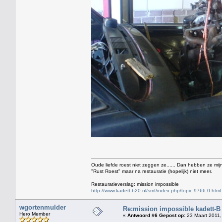
Oude liefde roest niet zeggen ze...... Dan hebben ze mijn
"Rust Roest" maar na restauratie (hopelijk) niet meer.
Restauratieverslag: mission impossible
http://www.kadett-b20.nl/smf/index.php/topic,9766.0.html
wgortenmulder
Re:mission impossible kadett-B
Hero Member
«
Antwoord #6 Gepost op:
23 Maart 2011,