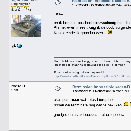
Re:mission impossible kadett-B
Hero Member
«
Antwoord #10 Gepost op:
26 Maart 2011
Berichten: 1081
Tanx,
en ik ben zelf ook heel nieuwschierig hoe die 
Als het even meezit krijg ik de body volgende 
Kan ik eindelijk gaan bouwen.
Oude liefde roest niet zeggen ze...... Dan hebben ze mijn
"Rust Roest" maar na restauratie (hopelijk) niet meer.
Restauratieverslag: mission impossible
http://www.kadett-b20.nl/smf/index.php/topic,9766.0.html
roger H
Re:mission impossible kadett-B
Gast
«
Antwoord #11 Gepost op:
26 Maart 2011
oke, post maar wat fotos hierop he.
hbben we tenminste nog wat te bekijken.
groetjes en alvast succes met de opbouw