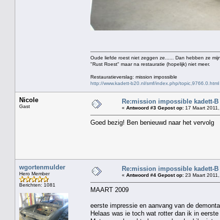
Oude liefde roest niet zeggen ze...... Dan hebben ze mijn
"Rust Roest" maar na restauratie (hopelijk) niet meer.
Restauratieverslag: mission impossible
http://www.kadett-b20.nl/smf/index.php/topic,9766.0.html
Nicole
Re:mission impossible kadett-B
Gast
«
Antwoord #3 Gepost op:
17 Maart 2011,
Goed bezig! Ben benieuwd naar het vervolg
wgortenmulder
Re:mission impossible kadett-B
Hero Member
«
Antwoord #4 Gepost op:
23 Maart 2011,
Berichten: 1081
MAART 2009
eerste impressie en aanvang van de demonta
Helaas was ie toch wat rotter dan ik in eerste