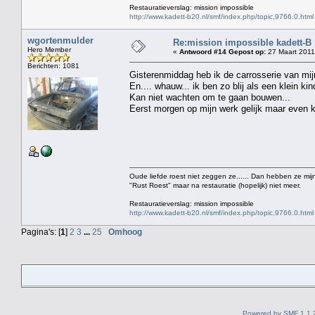
Restauratieverslag: mission impossible
http://www.kadett-b20.nl/smf/index.php/topic,9766.0.html
wgortenmulder
Re:mission impossible kadett-B
Hero Member
«
Antwoord #14 Gepost op:
27 Maart 2011
Berichten: 1081
Gisterenmiddag heb ik de carrosserie van mij
En.... whauw... ik ben zo blij als een klein kind
Kan niet wachten om te gaan bouwen...
Eerst morgen op mijn werk gelijk maar even ki
Oude liefde roest niet zeggen ze...... Dan hebben ze mijn
"Rust Roest" maar na restauratie (hopelijk) niet meer.
Restauratieverslag: mission impossible
http://www.kadett-b20.nl/smf/index.php/topic,9766.0.html
Pagina's: [
1
]
2
3
...
25
Omhoog
Powered by SMF 1.1.