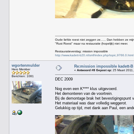
Oude liefde roest niet zeggen ze...... Dan hebben ze mijn
"Rust Roest" maar na restauratie (hopelijk) niet meer.
Restauratieverslag: mission impossible
http://www.kadett-b20.nl/smf/index.php/topic,9766.0.html
wgortenmulder
Re:mission impossible kadett-B
Hero Member
«
Antwoord #8 Gepost op:
25 Maart 2011,
Berichten: 1081
DEC 2009
Nog even een K**** klus uitgevoerd.
Het demonteren van de voortrein.
Bij de demontage brak het bevestigingspunt 
Het materiaal was daar volledig weggerot.
Gelukkig op tijd, met dank aan Paul, een and