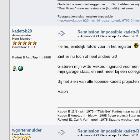
Oude liefde roest niet zeggen ze...... Dan hebben ze mijn
"Rust Roest" maar na restauratie (hopelijk) niet meer.
Restauratieverslag: mission impossible
http://www.kadett-b20.nl/smf/index.php/topic,9766.0.html
kadett-b20
Re:mission impossible kadett-B
Administrator
«
Antwoord #1 Gepost op:
17 Maart 2011,
Hero Member
He he, eindelijk foto's voor in het register
Berichten: 1331
Ziet er nu toch al heel anders uit!
Kadett B AeroTop II - 1968
Gisteren mijn witte Rekord ingeruild voor een 
mijn garage staat, en niet meer bij een colleg
Bij het zien van alle lopende kadett projecten 
Ralph
Kadett B 11N - wit - 1973 - "Tijdelijke" Kadett maar nu al j
Kadett B Aerotop II - blauw - 1968 (resto-project) Staat 
Rekord E1 Car-A-Van - geel - 1978 Staat te wachten o
wgortenmulder
Re:mission impossible kadett-B
Hero Member
«
Antwoord #2 Gepost op:
17 Maart 2011,