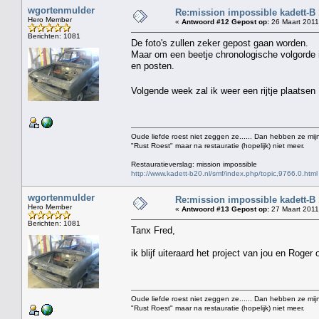
wgortenmulder
Re:mission impossible kadett-B
Hero Member
«
Antwoord #12 Gepost op:
26 Maart 2011
Berichten: 1081
De foto's zullen zeker gepost gaan worden.
Maar om een beetje chronologische volgorde in
en posten.
Volgende week zal ik weer een rijtje plaats
Oude liefde roest niet zeggen ze...... Dan hebben ze mijn
"Rust Roest" maar na restauratie (hopelijk) niet meer.
Restauratieverslag: mission impossible
http://www.kadett-b20.nl/smf/index.php/topic,9766.0.html
wgortenmulder
Re:mission impossible kadett-B
Hero Member
«
Antwoord #13 Gepost op:
27 Maart 2011
Berichten: 1081
Tanx Fred,
ik blijf uiteraard het project van jou en Roger
Oude liefde roest niet zeggen ze...... Dan hebben ze mijn
"Rust Roest" maar na restauratie (hopelijk) niet meer.