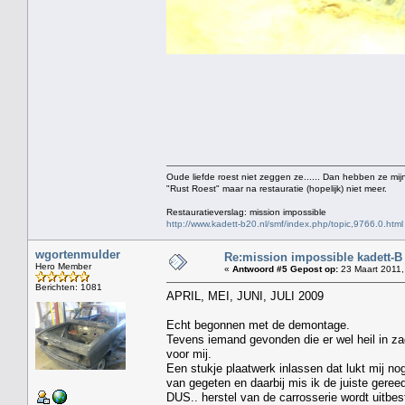
Oude liefde roest niet zeggen ze...... Dan hebben ze mijn
"Rust Roest" maar na restauratie (hopelijk) niet meer.
Restauratieverslag: mission impossible
http://www.kadett-b20.nl/smf/index.php/topic,9766.0.html
wgortenmulder
Re:mission impossible kadett-B
Hero Member
«
Antwoord #5 Gepost op:
23 Maart 2011,
Berichten: 1081
APRIL, MEI, JUNI, JULI 2009
Echt begonnen met de demontage.
Tevens iemand gevonden die er wel heil in za
voor mij.
Een stukje plaatwerk inlassen dat lukt mij nog
van gegeten en daarbij mis ik de juiste geree
DUS.. herstel van de carrosserie wordt uitbe