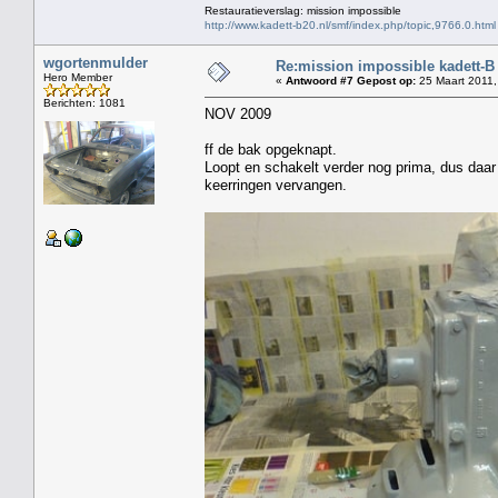
Restauratieverslag: mission impossible
http://www.kadett-b20.nl/smf/index.php/topic,9766.0.html
wgortenmulder
Re:mission impossible kadett-B
Hero Member
«
Antwoord #7 Gepost op:
25 Maart 2011,
Berichten: 1081
NOV 2009
ff de bak opgeknapt.
Loopt en schakelt verder nog prima, dus daa
keerringen vervangen.