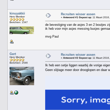
kinuyakkii
Re:ruiten wisser assen
Hero Member
«
Antwoord #1 Gepost op:
11 Maart 2016,
Berichten: 1547
de bevestiging van de asjes 3 en 2 boutjes z
ik heb voor mijn asjes messing busjes gemaak
mvg Paul
Gert
Re:ruiten wisser assen
Hero Member
«
Antwoord #2 Gepost op:
11 Maart 2016,
Berichten: 2546
Ik heb een setje liggen waarbij de vorige eig
Geen slijtage meer door drooglopen en daar wa