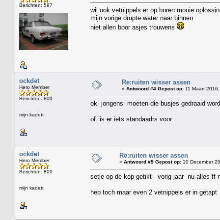
Berichten: 597
wil ook vetnippels er op boren mooie oplossi
mijn vorige drupte water naar binnen
niet allen boor asjes trouwens
ockdet
Re:ruiten wisser assen
Hero Member
«
Antwoord #4 Gepost op:
11 Maart 2016,
Berichten: 800
ok jongens moeten die busjes gedraaid wor
mijn kadett
of is er iets standaadrs voor
ockdet
Re:ruiten wisser assen
Hero Member
«
Antwoord #5 Gepost op:
10 December 20
Berichten: 800
setje op de kop getikt vorig jaar nu alles f
mijn kadett
heb toch maar even 2 vetnippels er in getapt