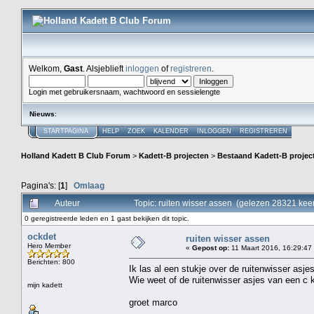
Welkom,
Gast
. Alsjeblieft
inloggen
of
registreren
.
Login met gebruikersnaam, wachtwoord en sessielengte
Nieuws
:
STARTPAGINA
HELP
ZOEK
KALENDER
INLOGGEN
REGISTREREN
Holland Kadett B Club Forum
>
Kadett-B projecten
>
Bestaand Kadett-B projec
Pagina's: [
1
]
Omlaag
Auteur
Topic: ruiten wisser assen (gelezen 28321 kee
0 geregistreerde leden en 1 gast bekijken dit topic.
ockdet
ruiten wisser assen
Hero Member
«
Gepost op:
11 Maart 2016, 16:29:47
Berichten: 800
Ik las al een stukje over de ruitenwisser asje
Wie weet of de ruitenwisser asjes van een c 
mijn kadett
groet marco