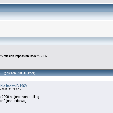
t
>
mission impossible kadett-B 1969
969 (gelezen 390316 keer)
ble kadett-B 1969
 2011, 11:29:06 »
t 2009 na jaren van stalling.
er 2 jaar onderweg.