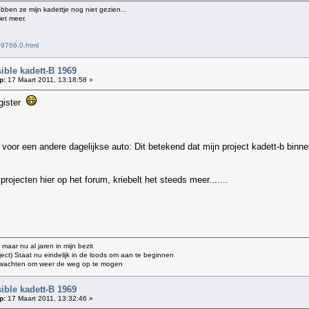
ebben ze mijn kadettje nog niet gezien...
iet meer.
,9766.0.html
ble kadett-B 1969
p:
17 Maart 2011, 13:18:58 »
egister
 voor een andere dagelijkse auto: Dit betekend dat mijn project kadett-b binne
projecten hier op het forum, kriebelt het steeds meer.......
 maar nu al jaren in mijn bezit
oject) Staat nu eindelijk in de loods om aan te beginnen
e wachten om weer de weg op te mogen
ble kadett-B 1969
p:
17 Maart 2011, 13:32:46 »