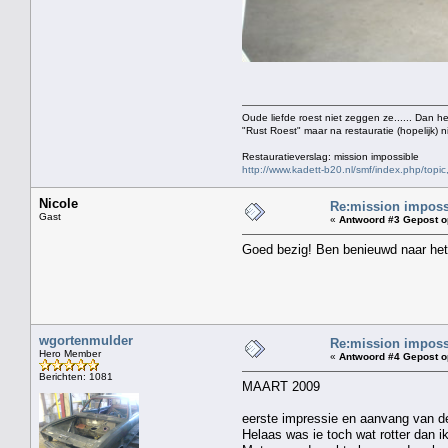
Oude liefde roest niet zeggen ze...... Dan h
"Rust Roest" maar na restauratie (hopelijk) n
Restauratieverslag: mission impossible
http://www.kadett-b20.nl/smf/index.php/topic
Nicole
Re:mission impossi
Gast
«
Antwoord #3 Gepost o
Goed bezig! Ben benieuwd naar het
wgortenmulder
Re:mission impossi
Hero Member
«
Antwoord #4 Gepost o
Berichten: 1081
MAART 2009
eerste impressie en aanvang van 
Helaas was ie toch wat rotter dan ik