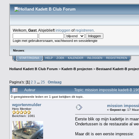
Welkom,
Gast
. Alsjeblieft
inloggen
of
registreren
.
Login met gebruikersnaam, wachtwoord en sessielengte
Nieuws
:
STARTPAGINA
HELP
ZOEK
KALENDER
INLOGGEN
REGISTREREN
Holland Kadett B Club Forum
>
Kadett-B projecten
>
Bestaand Kadett-B projec
Pagina's: [
1
]
2
3
...
25
Omlaag
Auteur
Topic: mission impossible kadett-B 1
0 geregistreerde leden en 1 gast bekijken dit topic.
wgortenmulder
mission impossi
Hero Member
«
Gepost op:
17 Maart
Berichten: 1081
Eerste blik op mijn kadettje in maar
Ondertussen is de restauratie al we
Maar dit is een eerste impressie: