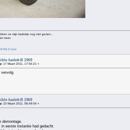
ebben ze mijn kadettje nog niet gezien...
iet meer.
,9766.0.html
ble kadett-B 1969
p:
17 Maart 2011, 17:54:21 »
 vervolg
ble kadett-B 1969
p:
23 Maart 2011, 08:49:04 »
de demontage.
 in eerste instantie had gedacht.