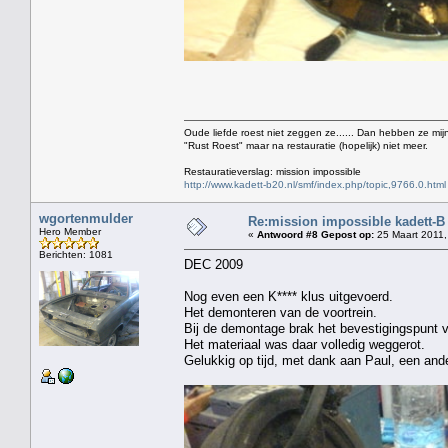
Oude liefde roest niet zeggen ze...... Dan hebben ze mijn
"Rust Roest" maar na restauratie (hopelijk) niet meer.
Restauratieverslag: mission impossible
http://www.kadett-b20.nl/smf/index.php/topic,9766.0.html
wgortenmulder
Re:mission impossible kadett-B
Hero Member
«
Antwoord #8 Gepost op:
25 Maart 2011,
Berichten: 1081
DEC 2009
Nog even een K**** klus uitgevoerd.
Het demonteren van de voortrein.
Bij de demontage brak het bevestigingspunt 
Het materiaal was daar volledig weggerot.
Gelukkig op tijd, met dank aan Paul, een and