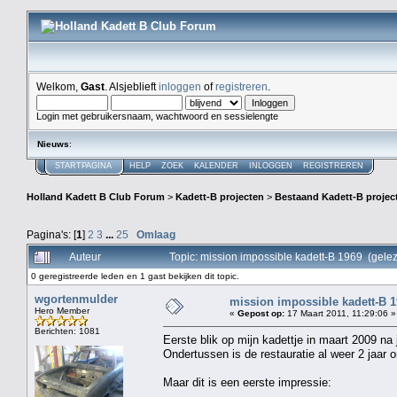
Welkom,
Gast
. Alsjeblieft
inloggen
of
registreren
.
Login met gebruikersnaam, wachtwoord en sessielengte
Nieuws
:
STARTPAGINA
HELP
ZOEK
KALENDER
INLOGGEN
REGISTREREN
Holland Kadett B Club Forum
>
Kadett-B projecten
>
Bestaand Kadett-B projec
Pagina's: [
1
]
2
3
...
25
Omlaag
Auteur
Topic: mission impossible kadett-B 1969 (gele
0 geregistreerde leden en 1 gast bekijken dit topic.
wgortenmulder
mission impossible kadett-B 
Hero Member
«
Gepost op:
17 Maart 2011, 11:29:06 »
Berichten: 1081
Eerste blik op mijn kadettje in maart 2009 na j
Ondertussen is de restauratie al weer 2 jaar 
Maar dit is een eerste impressie: