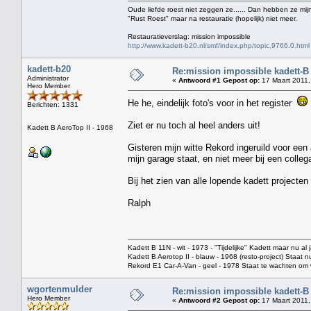
Oude liefde roest niet zeggen ze...... Dan hebben ze mijn
"Rust Roest" maar na restauratie (hopelijk) niet meer.
Restauratieverslag: mission impossible
http://www.kadett-b20.nl/smf/index.php/topic,9766.0.html
kadett-b20
Re:mission impossible kadett-B
Administrator
«
Antwoord #1 Gepost op:
17 Maart 2011,
Hero Member
He he, eindelijk foto's voor in het register
Berichten: 1331
Ziet er nu toch al heel anders uit!
Kadett B AeroTop II - 1968
Gisteren mijn witte Rekord ingeruild voor een 
mijn garage staat, en niet meer bij een colleg
Bij het zien van alle lopende kadett projecten 
Ralph
Kadett B 11N - wit - 1973 - "Tijdelijke" Kadett maar nu al j
Kadett B Aerotop II - blauw - 1968 (resto-project) Staat 
Rekord E1 Car-A-Van - geel - 1978 Staat te wachten o
wgortenmulder
Re:mission impossible kadett-B
Hero Member
«
Antwoord #2 Gepost op:
17 Maart 2011,