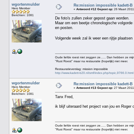
wgortenmulder
Re:mission impossible kadett-B
Hero Member
«
Antwoord #12 Gepost op:
26 Maart 2011
Berichten: 1081
De foto's zullen zeker gepost gaan worden.
Maar om een beetje chronologische volgorde in
en posten.
Volgende week zal ik weer een rijtje plaats
Oude liefde roest niet zeggen ze...... Dan hebben ze mijn
"Rust Roest" maar na restauratie (hopelijk) niet meer.
Restauratieverslag: mission impossible
http://www.kadett-b20.nl/smf/index.php/topic,9766.0.html
wgortenmulder
Re:mission impossible kadett-B
Hero Member
«
Antwoord #13 Gepost op:
27 Maart 2011
Berichten: 1081
Tanx Fred,
ik blijf uiteraard het project van jou en Roger
Oude liefde roest niet zeggen ze...... Dan hebben ze mijn
"Rust Roest" maar na restauratie (hopelijk) niet meer.