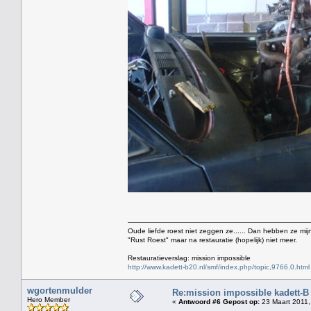
Oude liefde roest niet zeggen ze...... Dan hebben ze mijn
"Rust Roest" maar na restauratie (hopelijk) niet meer.
Restauratieverslag: mission impossible
http://www.kadett-b20.nl/smf/index.php/topic,9766.0.html
wgortenmulder
Re:mission impossible kadett-B
Hero Member
«
Antwoord #6 Gepost op:
23 Maart 2011,