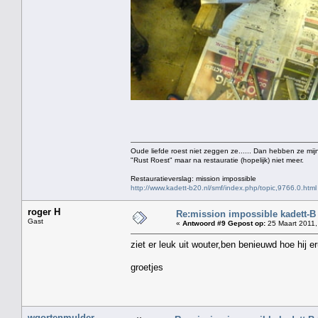
Oude liefde roest niet zeggen ze...... Dan hebben ze mijn
"Rust Roest" maar na restauratie (hopelijk) niet meer.
Restauratieverslag: mission impossible
http://www.kadett-b20.nl/smf/index.php/topic,9766.0.html
roger H
Re:mission impossible kadett-B
Gast
«
Antwoord #9 Gepost op:
25 Maart 2011,
ziet er leuk uit wouter,ben benieuwd hoe hij er
groetjes
wgortenmulder