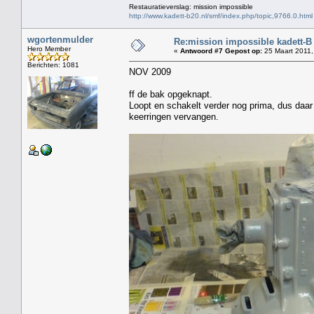
Restauratieverslag: mission impossible
http://www.kadett-b20.nl/smf/index.php/topic,9766.0.html
wgortenmulder
Re:mission impossible kadett-B
Hero Member
«
Antwoord #7 Gepost op:
25 Maart 2011,
Berichten: 1081
NOV 2009
ff de bak opgeknapt.
Loopt en schakelt verder nog prima, dus daa
keerringen vervangen.