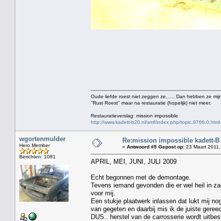
Oude liefde roest niet zeggen ze...... Dan hebben ze mijn
"Rust Roest" maar na restauratie (hopelijk) niet meer.
Restauratieverslag: mission impossible
http://www.kadett-b20.nl/smf/index.php/topic,9766.0.html
wgortenmulder
Re:mission impossible kadett-B
Hero Member
«
Antwoord #5 Gepost op:
23 Maart 2011,
Berichten: 1081
APRIL, MEI, JUNI, JULI 2009
Echt begonnen met de demontage.
Tevens iemand gevonden die er wel heil in za
voor mij.
Een stukje plaatwerk inlassen dat lukt mij nog
van gegeten en daarbij mis ik de juiste geree
DUS.. herstel van de carrosserie wordt uitbe