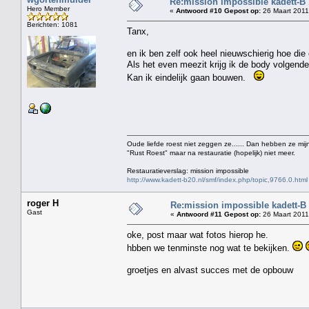
Re:mission impossible kadett-B
Hero Member
«
Antwoord #10 Gepost op:
26 Maart 2011
Berichten: 1081
Tanx,
en ik ben zelf ook heel nieuwschierig hoe die 
Als het even meezit krijg ik de body volgende 
Kan ik eindelijk gaan bouwen.
Oude liefde roest niet zeggen ze...... Dan hebben ze mijn
"Rust Roest" maar na restauratie (hopelijk) niet meer.
Restauratieverslag: mission impossible
http://www.kadett-b20.nl/smf/index.php/topic,9766.0.html
roger H
Re:mission impossible kadett-B
Gast
«
Antwoord #11 Gepost op:
26 Maart 2011
oke, post maar wat fotos hierop he.
hbben we tenminste nog wat te bekijken.
groetjes en alvast succes met de opbouw