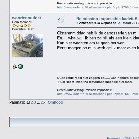
Restauratieverslag: mission impossible
http://www.kadett-b20.nl/smf/index.php/topic,9766.0.html
wgortenmulder
Re:mission impossible kadett-B
Hero Member
«
Antwoord #14 Gepost op:
27 Maart 2011
Berichten: 1081
Gisterenmiddag heb ik de carrosserie van mij
En.... whauw... ik ben zo blij als een klein kind
Kan niet wachten om te gaan bouwen...
Eerst morgen op mijn werk gelijk maar even ki
Oude liefde roest niet zeggen ze...... Dan hebben ze mijn
"Rust Roest" maar na restauratie (hopelijk) niet meer.
Restauratieverslag: mission impossible
http://www.kadett-b20.nl/smf/index.php/topic,9766.0.html
Pagina's: [
1
]
2
3
...
25
Omhoog
Powered by SMF 1.1.