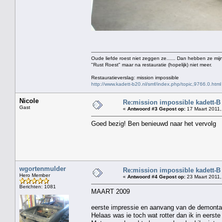
Oude liefde roest niet zeggen ze...... Dan hebben ze mijn
"Rust Roest" maar na restauratie (hopelijk) niet meer.
Restauratieverslag: mission impossible
http://www.kadett-b20.nl/smf/index.php/topic,9766.0.html
Nicole
Re:mission impossible kadett-B
Gast
«
Antwoord #3 Gepost op:
17 Maart 2011,
Goed bezig! Ben benieuwd naar het vervolg
wgortenmulder
Re:mission impossible kadett-B
Hero Member
«
Antwoord #4 Gepost op:
23 Maart 2011,
Berichten: 1081
MAART 2009
eerste impressie en aanvang van de demonta
Helaas was ie toch wat rotter dan ik in eerste