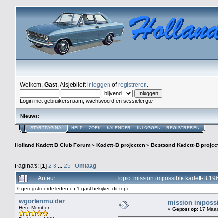
Welkom,
Gast
. Alsjeblieft
inloggen
of
registreren
.
Login met gebruikersnaam, wachtwoord en sessielengte
Nieuws
:
STARTPAGINA
HELP
ZOEK
KALENDER
INLOGGEN
REGISTREREN
Holland Kadett B Club Forum
>
Kadett-B projecten
>
Bestaand Kadett-B projec
Pagina's: [
1
]
2
3
...
25
Omlaag
Auteur
Topic: mission impossible kadett-B 1
0 geregistreerde leden en 1 gast bekijken dit topic.
wgortenmulder
mission impossi
Hero Member
«
Gepost op:
17 Maart