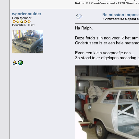
Rekord E1 Car-A-Van - geel - 1978 Staat t
wgortenmulder
Re:mission impossi
Hero Member
«
Antwoord #2 Gepost o
Berichten: 1081
Ha Ralph,
Deze foto's zijn nog voor ik het arm
Ondertussen is er een hele metamo
Even een klein voorproefje dan...
Zo stond ie er afgelopen maandag b