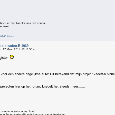
ebben ze mijn kadettje nog niet gezien...
iet meer.
,9766.0.html
ble kadett-B 1969
p:
17 Maart 2011, 13:18:58 »
egister
 voor een andere dagelijkse auto: Dit betekend dat mijn project kadett-b binne
projecten hier op het forum, kriebelt het steeds meer.......
 maar nu al jaren in mijn bezit
oject) Staat nu eindelijk in de loods om aan te beginnen