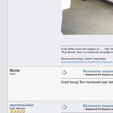
Oude liefde roest niet zeggen ze...... Dan h
"Rust Roest" maar na restauratie (hopelijk) n
Restauratieverslag: mission impossible
http://www.kadett-b20.nl/smf/index.php/topic
Nicole
Re:mission impossi
Gast
«
Antwoord #3 Gepost o
Goed bezig! Ben benieuwd naar het
wgortenmulder
Re:mission impossi
Hero Member
«
Antwoord #4 Gepost o