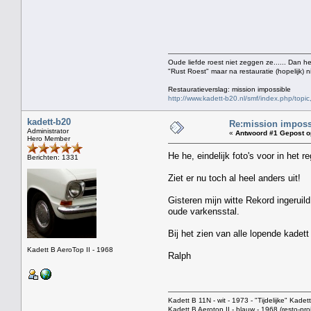
Oude liefde roest niet zeggen ze...... Dan h
"Rust Roest" maar na restauratie (hopelijk) n
Restauratieverslag: mission impossible
http://www.kadett-b20.nl/smf/index.php/topic
kadett-b20
Re:mission impossi
Administrator
«
Antwoord #1 Gepost o
Hero Member
He he, eindelijk foto's voor in het r
Berichten: 1331
Ziet er nu toch al heel anders uit!
Gisteren mijn witte Rekord ingeruild
oude varkensstal.
Bij het zien van alle lopende kadett 
Kadett B AeroTop II - 1968
Ralph
Kadett B 11N - wit - 1973 - "Tijdelijke" Kadett
Kadett B Aerotop II - blauw - 1968 (resto-pr