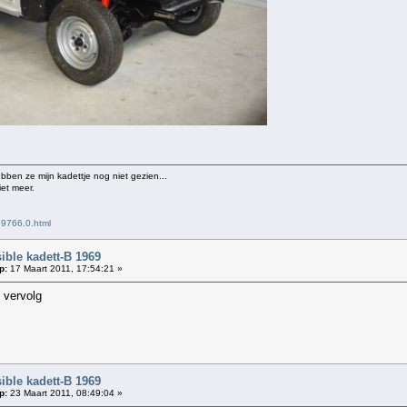
ebben ze mijn kadettje nog niet gezien...
iet meer.
,9766.0.html
ble kadett-B 1969
p:
17 Maart 2011, 17:54:21 »
 vervolg
ble kadett-B 1969
p:
23 Maart 2011, 08:49:04 »