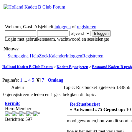
Welkom,
Gast
. Alsjeblieft
inloggen
of
registreren
.
Login met gebruikersnaam, wachtwoord en sessielengte
Nieuws
:
Startpagina
Help
Zoek
Kalender
Inloggen
Registreren
Holland Kadett B Club Forum
>
Kadett-B projecten
>
Bestaand Kadett-B proj
Pagina's:
1
...
4
5
[
6
]
7
Omlaag
Auteur
Topic: Rustbucket (gelezen 133856 
0 geregistreerde leden en 1 gast bekijken dit topic.
kermitc
Re:Rustbucket
Hero Member
«
Antwoord #75 Gepost op:
10 
Berichten: 597
mooi geworden,hou van dit soort a
hoe is het gelukt met verlagen?