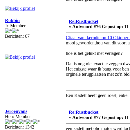
Robbin
Re:Rustbucket
Jr. Member
«
Antwoord #76 Gepost op:
11 
Berichten: 67
Citaat van: kermitc op 10 Oktober
mooi geworden,hou van dit soort a
hoe is het gelukt met verlagen?
Dat is nog niet exact te zeggen dw
Het enigste waar ik bang voor ben 
orginele terugplaatsen met zo'n bl
Een Kadett heeft geen roest, enkel 
Jeroenvans
Re:Rustbucket
Hero Member
«
Antwoord #77 Gepost op:
11 
Berichten: 1342
een kadett met ohc motor werd toch