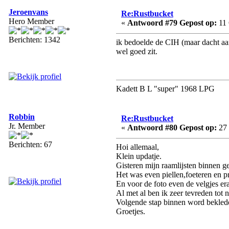
Jeroenvans
Re:Rustbucket
Hero Member
«
Antwoord #79 Gepost op:
11 
Berichten: 1342
ik bedoelde de CIH (maar dacht a
wel goed zit.
Kadett B L "super" 1968 LPG
Robbin
Re:Rustbucket
Jr. Member
«
Antwoord #80 Gepost op:
27 
Berichten: 67
Hoi allemaal,
Klein updatje.
Gisteren mijn raamlijsten binnen ge
Het was even piellen,foeteren en pr
En voor de foto even de velgjes e
Al met al ben ik zeer tevreden tot n
Volgende stap binnen word bekled
Groetjes.