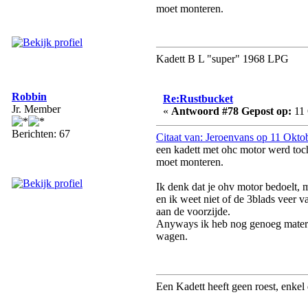
moet monteren.
Kadett B L "super" 1968 LPG
Robbin
Re:Rustbucket
Jr. Member
«
Antwoord #78 Gepost op:
11 
Berichten: 67
Citaat van: Jeroenvans op 11 Okto
een kadett met ohc motor werd toch
moet monteren.
Ik denk dat je ohv motor bedoelt, 
en ik weet niet of de 3blads veer v
aan de voorzijde.
Anyways ik heb nog genoeg materia
wagen.
Een Kadett heeft geen roest, enkel 