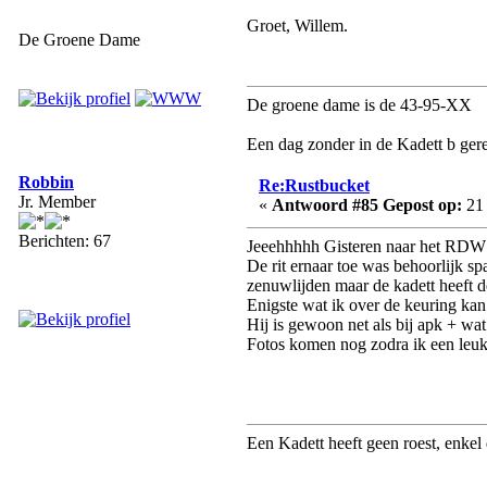
Groet, Willem.
De Groene Dame
De groene dame is de 43-95-XX
Een dag zonder in de Kadett b gere
Robbin
Re:Rustbucket
Jr. Member
«
Antwoord #85 Gepost op:
21 
Berichten: 67
Jeeehhhhh Gisteren naar het RDW 
De rit ernaar toe was behoorlijk 
zenuwlijden maar de kadett heeft de
Enigste wat ik over de keuring kan
Hij is gewoon net als bij apk + wa
Fotos komen nog zodra ik een leuk
Een Kadett heeft geen roest, enkel 