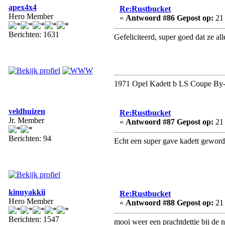
apex4x4
Re:Rustbucket
Hero Member
«
Antwoord #86 Gepost op:
21 
Berichten: 1631
Gefeliciteerd, super goed dat ze a
1971 Opel Kadett b LS Coupe By-
veldhuizen
Re:Rustbucket
Jr. Member
«
Antwoord #87 Gepost op:
21 
Berichten: 94
Echt een super gave kadett geworde
kinuyakkii
Re:Rustbucket
Hero Member
«
Antwoord #88 Gepost op:
21 
Berichten: 1547
mooi weer een prachtdettje bij de 