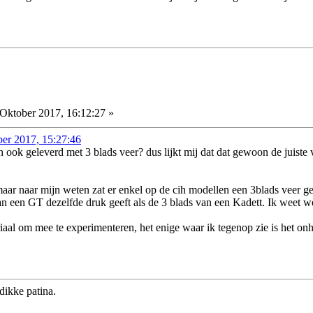
Oktober 2017, 16:12:27 »
ber 2017, 15:27:46
 ook geleverd met 3 blads veer? dus lijkt mij dat dat gewoon de juiste 
maar naar mijn weten zat er enkel op de cih modellen een 3blads veer ge
an een GT dezelfde druk geeft als de 3 blads van een Kadett. Ik weet wel
al om mee te experimenteren, het enige waar ik tegenop zie is het on
dikke patina.