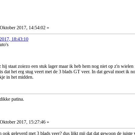
Oktober 2017, 14:54:02 »
 2017, 18:43:10
uto's
z hij staat zoiezo een stuk lager maar ik heb hem nog niet op z'n wie
is dat het erg stug veert met de 3 blads GT veer. In dat geval moet ik 
okje in het midden.
dikke patina.
Oktober 2017, 15:27:46 »
 ook geleverd met 3 blads veer? dus lijkt mij dat dat gewoon de juiste 