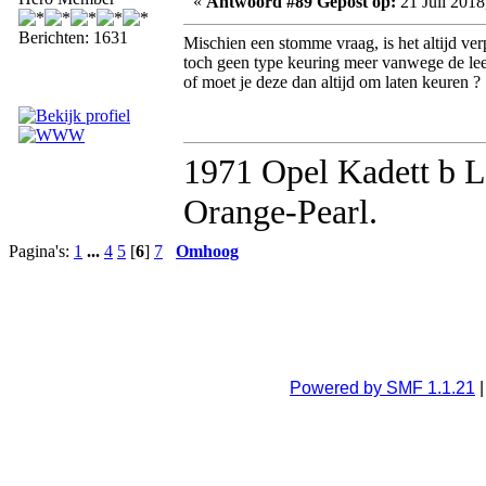
«
Antwoord #89 Gepost op:
21 Juli 2018
Berichten: 1631
Mischien een stomme vraag, is het altijd ver
toch geen type keuring meer vanwege de leef
of moet je deze dan altijd om laten keuren ?
1971 Opel Kadett b 
Orange-Pearl.
Pagina's:
1
...
4
5
[
6
]
7
Omhoog
Powered by SMF 1.1.21