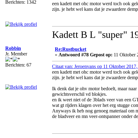
Berichten: 1342
een kadett met ohc motor werd toch ook gele
zijn. je hebt wel kans dat je zwaardere dem
Kadett B L "super" 
Robbin
Re:Rustbucket
Jr. Member
«
Antwoord #78 Gepost op:
11 Oktober 
Berichten: 67
Citaat van: Jeroenvans op 11 Oktober 2017,
een kadett met ohc motor werd toch ook gele
zijn. je hebt wel kans dat je zwaardere dem
Ik denk dat je ohv motor bedoelt, maar naar
gewichtsverschil vd blokjes.
en ik weet niet of de 3blads veer van een GT
wat gt rijders klagen over het erg stugge co
Anyways ik heb nog genoeg materiaal om mee
de bladveer en mn veer-ontspanner onder d