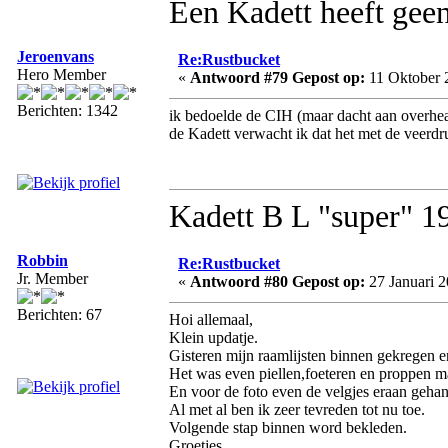
Een Kadett heeft geen
Jeroenvans
Re:Rustbucket
Hero Member
«
Antwoord #79 Gepost op:
11 Oktober 
Berichten: 1342
ik bedoelde de CIH (maar dacht aan overhe
de Kadett verwacht ik dat het met de veerdr
Kadett B L "super" 
Robbin
Re:Rustbucket
Jr. Member
«
Antwoord #80 Gepost op:
27 Januari 2
Berichten: 67
Hoi allemaal,
Klein updatje.
Gisteren mijn raamlijsten binnen gekregen en
Het was even piellen,foeteren en proppen maa
En voor de foto even de velgjes eraan geha
Al met al ben ik zeer tevreden tot nu toe.
Volgende stap binnen word bekleden.
Groetjes.