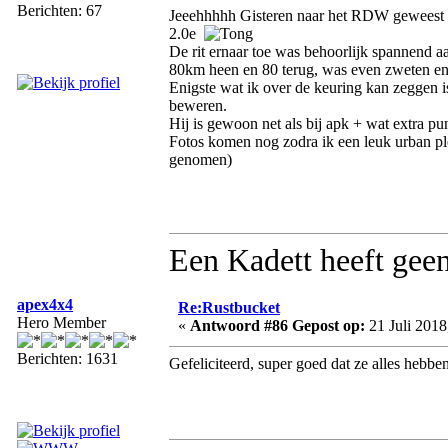
Berichten: 67
Jeeehhhhh Gisteren naar het RDW geweest 
2.0e
De rit ernaar toe was behoorlijk spannend a
80km heen en 80 terug, was even zweten en z
Enigste wat ik over de keuring kan zeggen i
beweren.
Hij is gewoon net als bij apk + wat extra p
Fotos komen nog zodra ik een leuk urban pl
genomen)
Een Kadett heeft geen
apex4x4
Re:Rustbucket
Hero Member
«
Antwoord #86 Gepost op:
21 Juli 2018
Berichten: 1631
Gefeliciteerd, super goed dat ze alles hebb