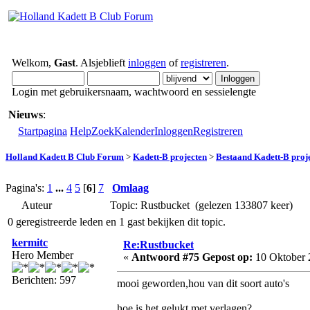
Welkom,
Gast
. Alsjeblieft
inloggen
of
registreren
.
Login met gebruikersnaam, wachtwoord en sessielengte
Nieuws
:
Startpagina
Help
Zoek
Kalender
Inloggen
Registreren
Holland Kadett B Club Forum
>
Kadett-B projecten
>
Bestaand Kadett-B proj
Pagina's:
1
...
4
5
[
6
]
7
Omlaag
Auteur
Topic: Rustbucket (gelezen 133807 keer)
0 geregistreerde leden en 1 gast bekijken dit topic.
kermitc
Re:Rustbucket
Hero Member
«
Antwoord #75 Gepost op:
10 Oktober 
Berichten: 597
mooi geworden,hou van dit soort auto's
hoe is het gelukt met verlagen?