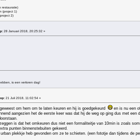
restauratie)
 (project 1)
roject 2)
p:
28 Januari 2018, 20:25:32 »
ebben, is een verloren dag!
op:
21 Juli 2018, 11:02:54 »
geweest om hem om te laten keuren en hij is goedgekeurd
en is nu een o
pannend aangezien het de eerste keer was dat hij de weg op ging dus met ee
doorstaan.
 zeggen is dat het omkeuren dus niet een formaliteitje van 10min is zoals 
 extra punten binnenstebuiten gekeerd.
 urban plekkje heb gevonden om ze te schieten. (een fototje dan tijdens de