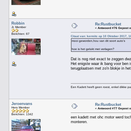
Robbin
Re:Rustbucket
Jr. Member
«
Antwoord #76 Gepost o
Berichten: 67
Citaat van: kermitc op 10 Oktober 2017, 1
mooi geworden,hou van dit soort auto's
hoe is het gelukt met verlagen?
Dat is nog niet exact te zeggen dw
Het enigste waar ik bang voor ben i
terugplaatsen met zo'n blokje in h
Een Kadett heeft geen roest, enkel dikke pa
Jeroenvans
Re:Rustbucket
Hero Member
«
Antwoord #77 Gepost o
Berichten: 1342
een kadett met ohc motor werd toch
monteren.