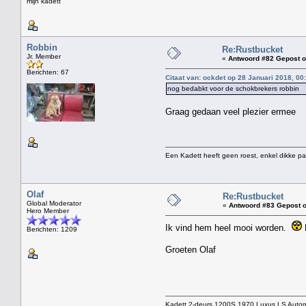
mijn kadett
Robbin
Re:Rustbucket
Jr. Member
«
Antwoord #82 Gepost o
Berichten: 67
Citaat van: ockdet op 28 Januari 2018, 00
nog bedabkt voor de schokbrekers robbin
Graag gedaan veel plezier ermee
Een Kadett heeft geen roest, enkel dikke pa
Olaf
Re:Rustbucket
Global Moderator
«
Antwoord #83 Gepost o
Hero Member
Ik vind hem heel mooi worden.
D
Berichten: 1209
Groeten Olaf
Kadett 2-deurs 1200S 1970 Luxus LS Autom