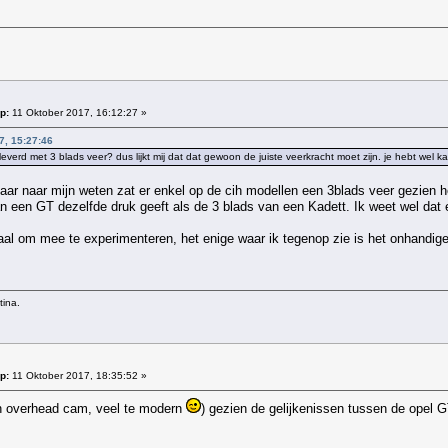
p:
11 Oktober 2017, 16:12:27 »
7, 15:27:46
verd met 3 blads veer? dus lijkt mij dat dat gewoon de juiste veerkracht moet zijn. je hebt wel
aar naar mijn weten zat er enkel op de cih modellen een 3blads veer gezien he
an een GT dezelfde druk geeft als de 3 blads van een Kadett. Ik weet wel dat e
al om mee te experimenteren, het enige waar ik tegenop zie is het onhandig
tina.
p:
11 Oktober 2017, 18:35:52 »
n overhead cam, veel te modern
) gezien de gelijkenissen tussen de opel G