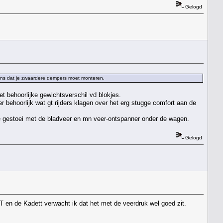
Gelogd
 kans dat je zwaardere dempers moet monteren.
t behoorlijke gewichtsverschil vd blokjes.
r behoorlijk wat gt rijders klagen over het erg stugge comfort aan de
e gestoei met de bladveer en mn veer-ontspanner onder de wagen.
Gelogd
T en de Kadett verwacht ik dat het met de veerdruk wel goed zit.