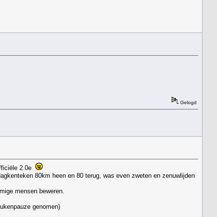
Gelogd
fficiële 2.0e
n dagkenteken 80km heen en 80 terug, was even zweten en zenuwlijden
sommige mensen beweren.
 peukenpauze genomen)