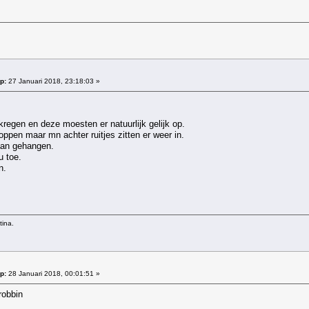
p:
27 Januari 2018, 23:18:03 »
kregen en deze moesten er natuurlijk gelijk op.
oppen maar mn achter ruitjes zitten er weer in.
aan gehangen.
u toe.
n.
tina.
p:
28 Januari 2018, 00:01:51 »
robbin