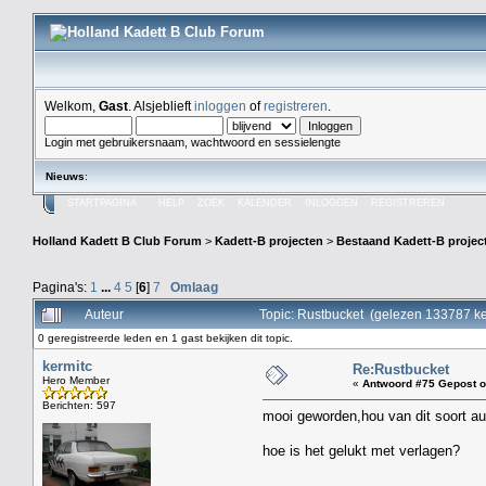
Welkom,
Gast
. Alsjeblieft
inloggen
of
registreren
.
Login met gebruikersnaam, wachtwoord en sessielengte
Nieuws
:
STARTPAGINA
HELP
ZOEK
KALENDER
INLOGGEN
REGISTREREN
Holland Kadett B Club Forum
>
Kadett-B projecten
>
Bestaand Kadett-B projec
Pagina's:
1
...
4
5
[
6
]
7
Omlaag
Auteur
Topic: Rustbucket (gelezen 133787 ke
0 geregistreerde leden en 1 gast bekijken dit topic.
kermitc
Re:Rustbucket
Hero Member
«
Antwoord #75 Gepost o
Berichten: 597
mooi geworden,hou van dit soort au
hoe is het gelukt met verlagen?