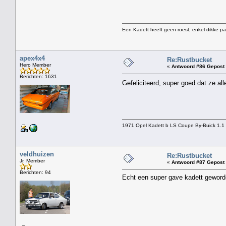
Een Kadett heeft geen roest, enkel dikke pa
apex4x4
Re:Rustbucket
Hero Member
«
Antwoord #86 Gepost 
Berichten: 1631
Gefeliciteerd, super goed dat ze a
1971 Opel Kadett b LS Coupe By-Buick 1.1 
veldhuizen
Re:Rustbucket
Jr. Member
«
Antwoord #87 Gepost 
Berichten: 94
Echt een super gave kadett geworde