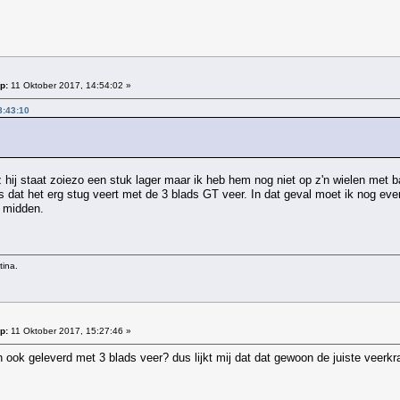
p:
11 Oktober 2017, 14:54:02 »
8:43:10
z hij staat zoiezo een stuk lager maar ik heb hem nog niet op z'n wielen me
s dat het erg stug veert met de 3 blads GT veer. In dat geval moet ik nog ev
et midden.
tina.
p:
11 Oktober 2017, 15:27:46 »
 ook geleverd met 3 blads veer? dus lijkt mij dat dat gewoon de juiste veerk