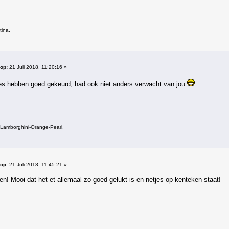
tina.
op:
21 Juli 2018, 11:20:16 »
lles hebben goed gekeurd, had ook niet anders verwacht van jou
Lamborghini-Orange-Pearl.
op:
21 Juli 2018, 11:45:21 »
n! Mooi dat het et allemaal zo goed gelukt is en netjes op kenteken staat!