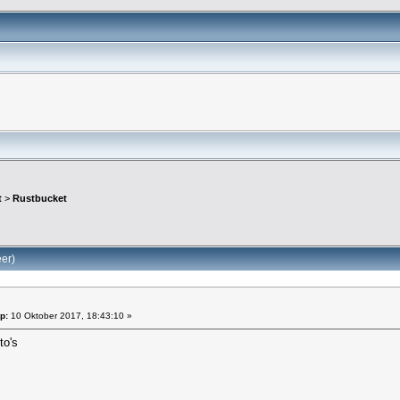
t
>
Rustbucket
er)
p:
10 Oktober 2017, 18:43:10 »
to's