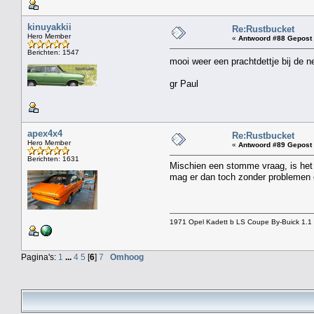
kinuyakkii
Re:Rustbucket
Hero Member
«
Antwoord #88 Gepost 
Berichten: 1547
mooi weer een prachtdettje bij de 
gr Paul
apex4x4
Re:Rustbucket
Hero Member
«
Antwoord #89 Gepost 
Berichten: 1631
Mischien een stomme vraag, is het a
mag er dan toch zonder problemen ee
1971 Opel Kadett b LS Coupe By-Buick 1.1 
Pagina's:
1
...
4
5
[
6
]
7
Omhoog