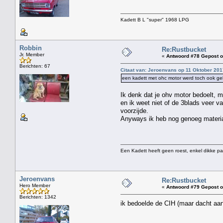
Kadett B L "super" 1968 LPG
Robbin
Re:Rustbucket
Jr. Member
«
Antwoord #78 Gepost o
Berichten: 67
Citaat van: Jeroenvans op 11 Oktober 201
een kadett met ohc motor werd toch ook gele
Ik denk dat je ohv motor bedoelt, m
en ik weet niet of de 3blads veer v
voorzijde.
Anyways ik heb nog genoeg materia
Een Kadett heeft geen roest, enkel dikke pa
Jeroenvans
Re:Rustbucket
Hero Member
«
Antwoord #79 Gepost o
Berichten: 1342
ik bedoelde de CIH (maar dacht aa