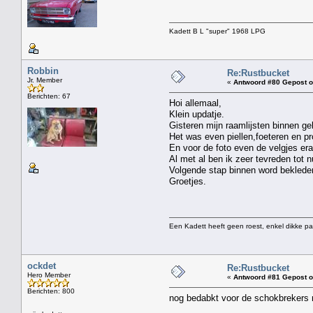
Kadett B L "super" 1968 LPG
Robbin
Re:Rustbucket
Jr. Member
«
Antwoord #80 Gepost o
Berichten: 67
Hoi allemaal,
Klein updatje.
Gisteren mijn raamlijsten binnen ge
Het was even piellen,foeteren en pr
En voor de foto even de velgjes er
Al met al ben ik zeer tevreden tot n
Volgende stap binnen word beklede
Groetjes.
Een Kadett heeft geen roest, enkel dikke pa
ockdet
Re:Rustbucket
Hero Member
«
Antwoord #81 Gepost o
Berichten: 800
nog bedabkt voor de schokbrekers 