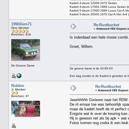
Kadett 4-deurs 1200N 1973 Sedan
Kadett 4-deurs 1700S 1969 Luxus Sedan (in 
Kadett 5-deurs 1700D 1968 Luxus Car-A-Van
Kadett 5-deurs 2000S 1970 Car-A-Van 4x4 (p
19Willem71
Re:Rustbucket
Hero Member
«
Antwoord #84 Gepost o
Berichten: 918
Is inderdaad een hele mooie combi.
Groet, Willem.
De Groene Dame
De groene dame is de 43-95-XX
Een dag zonder in de Kadett b gereden te h
Robbin
Re:Rustbucket
Jr. Member
«
Antwoord #85 Gepost 
Berichten: 67
Jeeehhhhh Gisteren naar het RDW 
De rit ernaar toe was behoorlijk s
maar de kadett heeft de rit perfect 
Enigste wat ik over de keuring kan
Hij is gewoon net als bij apk + wat
Fotos komen nog zodra ik een leuk