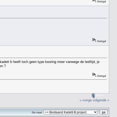
Gelogd
Gelogd
kadett b heeft toch geen type keuring meer vanwege de leeftijd, je
en ?
Gelogd
PRINT
« vorige
volgende »
Ga naar: