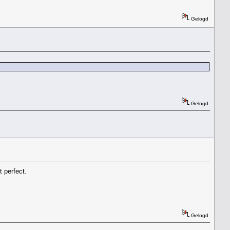
Gelogd
Gelogd
 perfect.
Gelogd