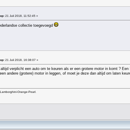
op:
21 Juli 2018, 11:52:45 »
nederlandse collectie toegevoegd
op:
21 Juli 2018, 16:38:07 »
ltijd verplicht een auto om te keuren als er een grotere motor in komt ? Een 
n andere (grotere) motor in leggen, of moet je deze dan altijd om laten keur
Lamborghini-Orange-Pearl.