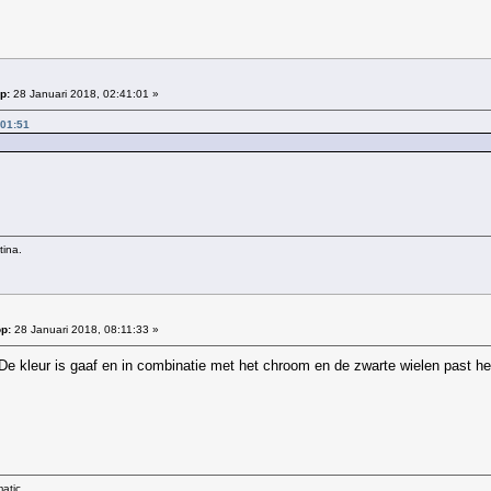
p:
28 Januari 2018, 02:41:01 »
:01:51
tina.
p:
28 Januari 2018, 08:11:33 »
e kleur is gaaf en in combinatie met het chroom en de zwarte wielen past het
atic