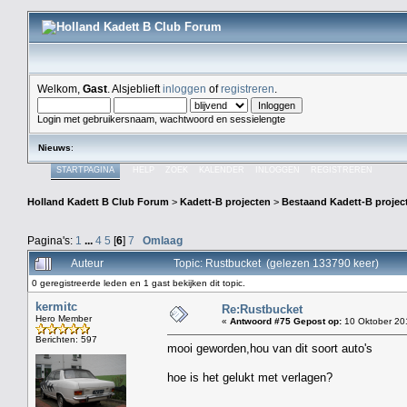
Welkom,
Gast
. Alsjeblieft
inloggen
of
registreren
.
Login met gebruikersnaam, wachtwoord en sessielengte
Nieuws
:
STARTPAGINA
HELP
ZOEK
KALENDER
INLOGGEN
REGISTREREN
Holland Kadett B Club Forum
>
Kadett-B projecten
>
Bestaand Kadett-B projec
Pagina's:
1
...
4
5
[
6
]
7
Omlaag
Auteur
Topic: Rustbucket (gelezen 133790 keer)
0 geregistreerde leden en 1 gast bekijken dit topic.
kermitc
Re:Rustbucket
Hero Member
«
Antwoord #75 Gepost op:
10 Oktober 20
Berichten: 597
mooi geworden,hou van dit soort auto's
hoe is het gelukt met verlagen?