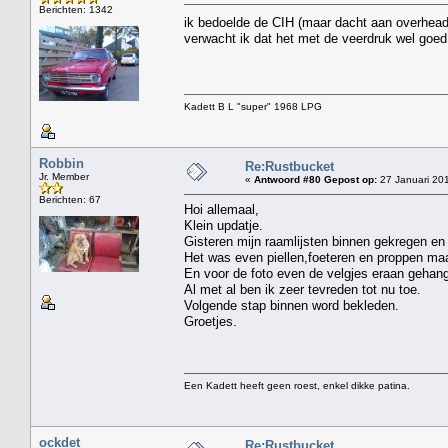
Berichten: 1342
ik bedoelde de CIH (maar dacht aan overhea
verwacht ik dat het met de veerdruk wel goed 
Kadett B L "super" 1968 LPG
Robbin
Re:Rustbucket
Jr. Member
«
Antwoord #80 Gepost op:
27 Januari 201
Berichten: 67
Hoi allemaal,
Klein updatje.
Gisteren mijn raamlijsten binnen gekregen en 
Het was even piellen,foeteren en proppen maar
En voor de foto even de velgjes eraan gehan
Al met al ben ik zeer tevreden tot nu toe.
Volgende stap binnen word bekleden.
Groetjes.
Een Kadett heeft geen roest, enkel dikke patina.
ockdet
Re:Rustbucket