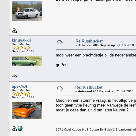
kinuyakkii
Re:Rustbucket
Hero Member
«
Antwoord #88 Gepost op:
21 Juli 2018,
Berichten: 1547
mooi weer een prachtdettje bij de nederlands
gr Paul
apex4x4
Re:Rustbucket
Hero Member
«
Antwoord #89 Gepost op:
21 Juli 2018,
Berichten: 1631
Mischien een stomme vraag, is het altijd verp
toch geen type keuring meer vanwege de leeft
moet je deze dan altijd om laten keuren ?
1971 Opel Kadett b LS Coupe By-Buick 1.1 Lamborghini