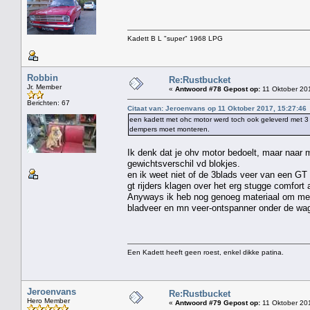
Kadett B L "super" 1968 LPG
Robbin
Re:Rustbucket
Jr. Member
«
Antwoord #78 Gepost op:
11 Oktober 201
Berichten: 67
Citaat van: Jeroenvans op 11 Oktober 2017, 15:27:46
een kadett met ohc motor werd toch ook geleverd met 3 bl
dempers moet monteren.
Ik denk dat je ohv motor bedoelt, maar naar m
gewichtsverschil vd blokjes.
en ik weet niet of de 3blads veer van een GT 
gt rijders klagen over het erg stugge comfort 
Anyways ik heb nog genoeg materiaal om mee 
bladveer en mn veer-ontspanner onder de wa
Een Kadett heeft geen roest, enkel dikke patina.
Jeroenvans
Re:Rustbucket
Hero Member
«
Antwoord #79 Gepost op:
11 Oktober 201