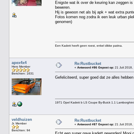
Enigste wat ik over de keuring kan zeggen is
beweren.
Hij is gewoon net als bij apk + wat extra pun
Fotos komen nog zodra ik een leuk urban ple
genomen)
Een Kadett heeft geen roest, enkel dikke patina.
apex4x4
Re:Rustbucket
Hero Member
«
Antwoord #86 Gepost op:
21 Juli 2018,
Berichten: 1631
Gefeliciteerd, super goed dat ze alles hebbe
1971 Opel Kadett b LS Coupe By-Buick 1.1 Lamborghini
veldhuizen
Re:Rustbucket
Jr. Member
«
Antwoord #87 Gepost op:
21 Juli 2018,
Berichten: 94
Echt een super gave kadett geworden! Mooi da