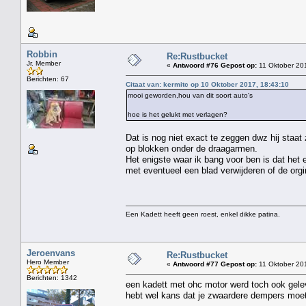
Robbin
Re:Rustbucket
Jr. Member
«
Antwoord #76 Gepost op:
11 Oktober 201
Berichten: 67
Citaat van: kermitc op 10 Oktober 2017, 18:43:10
mooi geworden,hou van dit soort auto's
hoe is het gelukt met verlagen?
Dat is nog niet exact te zeggen dwz hij staa
op blokken onder de draagarmen.
Het enigste waar ik bang voor ben is dat het
met eventueel een blad verwijderen of de orgi
Een Kadett heeft geen roest, enkel dikke patina.
Jeroenvans
Re:Rustbucket
Hero Member
«
Antwoord #77 Gepost op:
11 Oktober 201
Berichten: 1342
een kadett met ohc motor werd toch ook geleve
hebt wel kans dat je zwaardere dempers moe