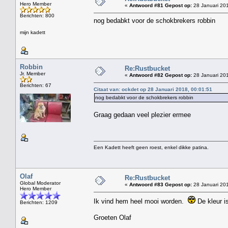
Hero Member
«
Antwoord #81 Gepost op:
28 Januari 201
Berichten: 800
nog bedabkt voor de schokbrekers robbin
mijn kadett
Robbin
Re:Rustbucket
Jr. Member
«
Antwoord #82 Gepost op:
28 Januari 201
Berichten: 67
Citaat van: ockdet op 28 Januari 2018, 00:01:51
nog bedabkt voor de schokbrekers robbin
Graag gedaan veel plezier ermee
Een Kadett heeft geen roest, enkel dikke patina.
Olaf
Re:Rustbucket
Global Moderator
«
Antwoord #83 Gepost op:
28 Januari 201
Hero Member
Ik vind hem heel mooi worden.
De kleur i
Berichten: 1209
Groeten Olaf