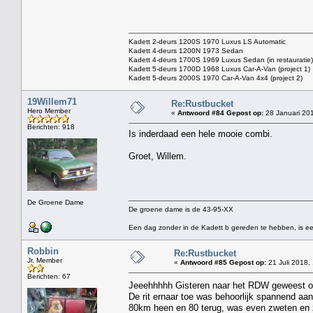
Kadett 2-deurs 1200S 1970 Luxus LS Automatic
Kadett 4-deurs 1200N 1973 Sedan
Kadett 4-deurs 1700S 1969 Luxus Sedan (in restauratie)
Kadett 5-deurs 1700D 1968 Luxus Car-A-Van (project 1)
Kadett 5-deurs 2000S 1970 Car-A-Van 4x4 (project 2)
19Willem71
Re:Rustbucket
Hero Member
«
Antwoord #84 Gepost op:
28 Januari 201
Berichten: 918
Is inderdaad een hele mooie combi.
Groet, Willem.
De Groene Dame
De groene dame is de 43-95-XX
Een dag zonder in de Kadett b gereden te hebben, is ee
Robbin
Re:Rustbucket
Jr. Member
«
Antwoord #85 Gepost op:
21 Juli 2018,
Berichten: 67
Jeeehhhhh Gisteren naar het RDW geweest o
De rit ernaar toe was behoorlijk spannend aa
80km heen en 80 terug, was even zweten en ze